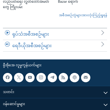
လည်ပတ်ရေး လွှတ်တော်အမတ်
Bazar ရောက်
တွေ ကြိုးပမ်း
အစီအစဉ်တွဲများအားလုံးကြည့်ရှုရန်
ရုပ်သံအစီအစဉ်များ
ရေဒီယိုအစီအစဉ်များ
ဗွီအိုအေ လူမှုကွန်ယက်များ
သတင်း
၀န်ဆောင်မှုများ