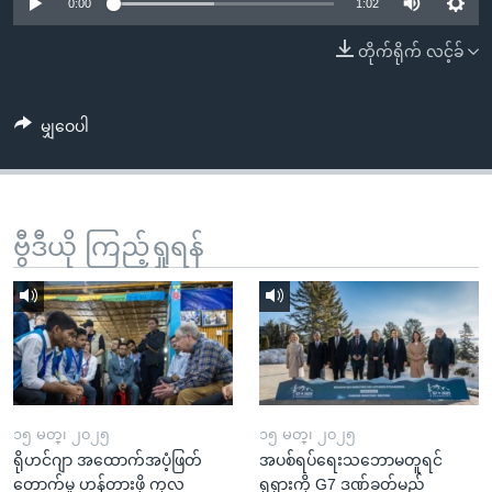
အ
0:00
1:02
သုတပဒေသာ အင်္ဂလိပ်စာ
ညွန်း
Learning English
တိုက်ရိုက် လင့်ခ်
စာမျက်နှာ
သို့
ဗွီအိုအေ လူမှုကွန်ယက်များ
ကျော်
မျှဝေပါ
ကြည့်
ရန်
ဘာသာစကားများ
ရှာဖွေ
ဗွီဒီယို ကြည့်ရှုရန်
ရန်
နေရာ
သို့
ကျော်
ရန်
၁၅ မတ္၊ ၂၀၂၅
၁၅ မတ္၊ ၂၀၂၅
ရိုဟင်ဂျာ အထောက်အပံ့ဖြတ်
အပစ်ရပ်ရေးသဘောမတူရင်
တောက်မှု ဟန့်တားဖို့ ကုလ
ရုရှားကို G7 ဒဏ်ခတ်မည်