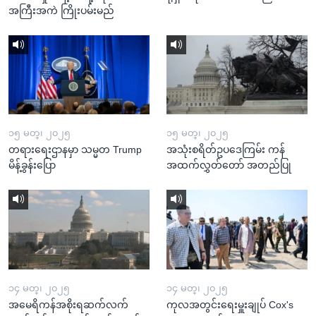
အကြီးအကဲ ကြိုးပမ်းမည်
၁၅ မတ္၊ ၂၀၂၅
၁၅ မတ္၊ ၂၀၂၅
တရားရေးဌာနမှာ သမ္မတ Trump
အသုံးစရိတ်ဥပဒေကြမ်း ကန်
မိန့်ခွန်းပြော
အထက်လွှတ်တော် အတည်ပြု
၁၄ မတ္၊ ၂၀၂၅
၁၄ မတ္၊ ၂၀၂၅
အမေရိကန်အစိုးရဆက်လက်
ကုလအတွင်းရေးမှူးချုပ် Cox's