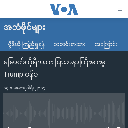
သုံး
ရ
လွယ်ကူ
အသံဖိုင်များ
မူလစာမျက်နှာ
စေ
မြန်မာ
ဗွီဒီယို ကြည့်ရှုရန်
သတင်းစာသား
အကြောင်း
သည့်
ကမ္ဘာ့သတင်းများ
Link
မြောက်ကိုရီးယား ပြသာနာကြီးမားမှု
ဗွီဒီယို
နိုင်ငံတကာ
များ
သတင်းလွတ်လပ်ခွင့်
အမေရိကန်
Trump ဝန်ခံ
ပင်မ
ရပ်ဝန်းတခု လမ်းတခု အလွန်
တရုတ်
အကြောင်းအရာ
၁၄ ေဖေဖာ္၀ါရီ၊ ၂၀၁၇
သို့
အင်္ဂလိပ်စာလေ့လာမယ်
အစ္စရေး-ပါလက်စတိုင်း
ကျော်
အပတ်စဉ်ကဏ္ဍများ
အမေရိကန်သုံးအီဒီယံ
ကြည့်
ရေဒီယိုနှင့်ရုပ်သံ အချက်အလက်များ
မကြေးမုံရဲ့ အင်္ဂလိပ်စာ
ရေဒီယို
ရန်
No media source currently available
ပင်မ
ရေဒီယို/တီဗွီအစီအစဉ်
ရုပ်ရှင်ထဲက အင်္ဂလိပ်စာ
တီဗွီ