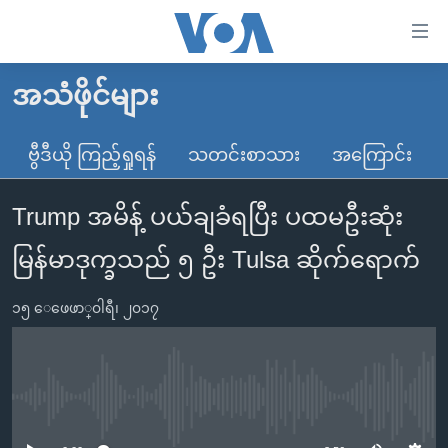
သုံး
ရ
လွယ်ကူ
အသံဖိုင်များ
မူလစာမျက်နှာ
စေ
မြန်မာ
ဗွီဒီယို ကြည့်ရှုရန်
သတင်းစာသား
အကြောင်း
သည့်
ကမ္ဘာ့သတင်းများ
Link
Trump အမိန့် ပယ်ချခံရပြီး ပထမဦးဆုံး
ဗွီဒီယို
နိုင်ငံတကာ
များ
သတင်းလွတ်လပ်ခွင့်
အမေရိကန်
မြန်မာဒုက္ခသည် ၅ ဦး Tulsa ဆိုက်ရောက်
ပင်မ
ရပ်ဝန်းတခု လမ်းတခု အလွန်
တရုတ်
အကြောင်းအရာ
၁၅ ေဖေဖာ္၀ါရီ၊ ၂၀၁၇
သို့
အင်္ဂလိပ်စာလေ့လာမယ်
အစ္စရေး-ပါလက်စတိုင်း
ကျော်
အပတ်စဉ်ကဏ္ဍများ
အမေရိကန်သုံးအီဒီယံ
ကြည့်
ရေဒီယိုနှင့်ရုပ်သံ အချက်အလက်များ
မကြေးမုံရဲ့ အင်္ဂလိပ်စာ
ရေဒီယို
ရန်
No media source currently available
ပင်မ
ရေဒီယို/တီဗွီအစီအစဉ်
ရုပ်ရှင်ထဲက အင်္ဂလိပ်စာ
တီဗွီ