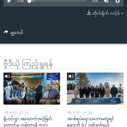
အ
0:00
3:56
သုတပဒေသာ အင်္ဂလိပ်စာ
ညွန်း
Learning English
တိုက်ရိုက် လင့်ခ်
စာမျက်နှာ
သို့
ဗွီအိုအေ လူမှုကွန်ယက်များ
ကျော်
မျှဝေပါ
ကြည့်
ရန်
ဘာသာစကားများ
ရှာဖွေ
ဗွီဒီယို ကြည့်ရှုရန်
ရန်
နေရာ
သို့
ကျော်
ရန်
၁၅ မတ္၊ ၂၀၂၅
၁၅ မတ္၊ ၂၀၂၅
ရိုဟင်ဂျာ အထောက်အပံ့ဖြတ်
အပစ်ရပ်ရေးသဘောမတူရင်
တောက်မှု ဟန့်တားဖို့ ကုလ
ရုရှားကို G7 ဒဏ်ခတ်မည်