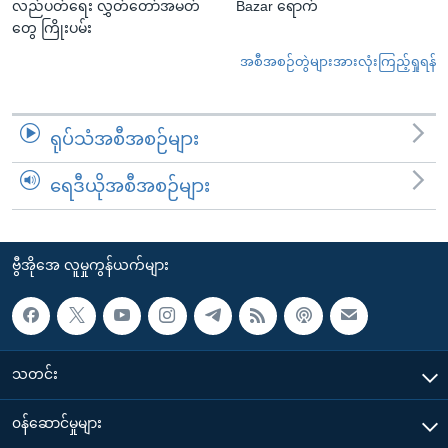
လည်ပတ်ရေး လွှတ်တော်အမတ်
Bazar ရောက်
တွေ ကြိုးပမ်း
အစီအစဉ်တွဲများအားလုံးကြည့်ရှုရန်
ရုပ်သံအစီအစဉ်များ
ရေဒီယိုအစီအစဉ်များ
ဗွီအိုအေ လူမှုကွန်ယက်များ
သတင်း
၀န်ဆောင်မှုများ