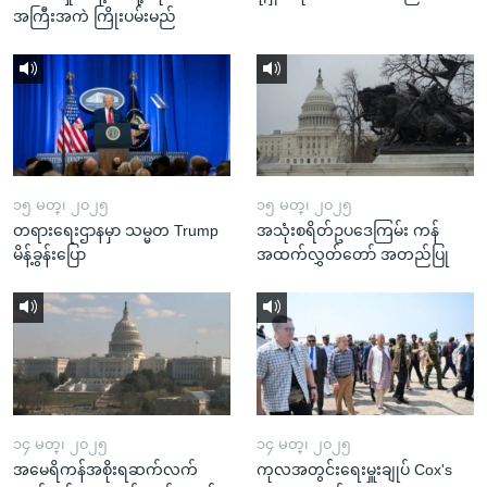
အကြီးအကဲ ကြိုးပမ်းမည်
၁၅ မတ္၊ ၂၀၂၅
၁၅ မတ္၊ ၂၀၂၅
တရားရေးဌာနမှာ သမ္မတ Trump
အသုံးစရိတ်ဥပဒေကြမ်း ကန်
မိန့်ခွန်းပြော
အထက်လွှတ်တော် အတည်ပြု
၁၄ မတ္၊ ၂၀၂၅
၁၄ မတ္၊ ၂၀၂၅
အမေရိကန်အစိုးရဆက်လက်
ကုလအတွင်းရေးမှူးချုပ် Cox's