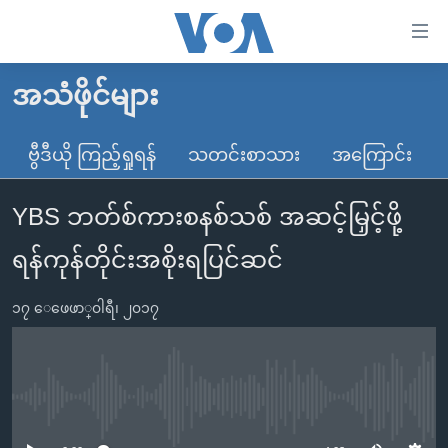
သုံး
ရ
လွယ်ကူ
အသံဖိုင်များ
မူလစာမျက်နှာ
စေ
မြန်မာ
ဗွီဒီယို ကြည့်ရှုရန်
သတင်းစာသား
အကြောင်း
သည့်
ကမ္ဘာ့သတင်းများ
Link
YBS ဘတ်စ်ကားစနစ်သစ် အဆင့်မြှင့်ဖို့
ဗွီဒီယို
နိုင်ငံတကာ
များ
သတင်းလွတ်လပ်ခွင့်
အမေရိကန်
ရန်ကုန်တိုင်းအစိုးရပြင်ဆင်
ပင်မ
ရပ်ဝန်းတခု လမ်းတခု အလွန်
တရုတ်
အကြောင်းအရာ
၁၇ ေဖေဖာ္၀ါရီ၊ ၂၀၁၇
သို့
အင်္ဂလိပ်စာလေ့လာမယ်
အစ္စရေး-ပါလက်စတိုင်း
ကျော်
အပတ်စဉ်ကဏ္ဍများ
အမေရိကန်သုံးအီဒီယံ
ကြည့်
ရေဒီယိုနှင့်ရုပ်သံ အချက်အလက်များ
မကြေးမုံရဲ့ အင်္ဂလိပ်စာ
ရေဒီယို
ရန်
No media source currently available
ပင်မ
ရေဒီယို/တီဗွီအစီအစဉ်
ရုပ်ရှင်ထဲက အင်္ဂလိပ်စာ
တီဗွီ