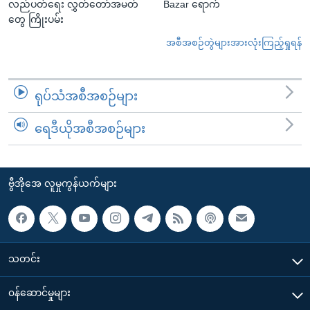
လည်ပတ်ရေး လွှတ်တော်အမတ်
Bazar ရောက်
တွေ ကြိုးပမ်း
အစီအစဉ်တွဲများအားလုံးကြည့်ရှုရန်
ရုပ်သံအစီအစဉ်များ
ရေဒီယိုအစီအစဉ်များ
ဗွီအိုအေ လူမှုကွန်ယက်များ
သတင်း
၀န်ဆောင်မှုများ