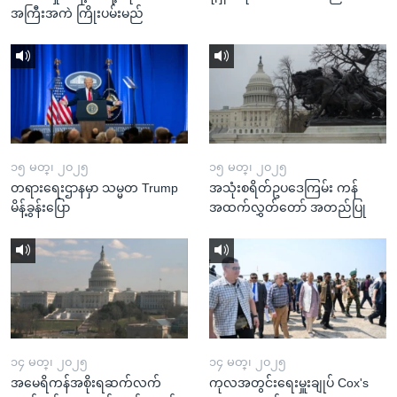
အကြီးအကဲ ကြိုးပမ်းမည်
၁၅ မတ္၊ ၂၀၂၅
၁၅ မတ္၊ ၂၀၂၅
တရားရေးဌာနမှာ သမ္မတ Trump
အသုံးစရိတ်ဥပဒေကြမ်း ကန်
မိန့်ခွန်းပြော
အထက်လွှတ်တော် အတည်ပြု
၁၄ မတ္၊ ၂၀၂၅
၁၄ မတ္၊ ၂၀၂၅
အမေရိကန်အစိုးရဆက်လက်
ကုလအတွင်းရေးမှူးချုပ် Cox's