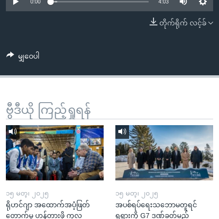
အ
0:00
4:03
သုတပဒေသာ အင်္ဂလိပ်စာ
ညွန်း
Learning English
တိုက်ရိုက် လင့်ခ်
စာမျက်နှာ
သို့
ဗွီအိုအေ လူမှုကွန်ယက်များ
ကျော်
မျှဝေပါ
ကြည့်
ရန်
ဘာသာစကားများ
ရှာဖွေ
ဗွီဒီယို ကြည့်ရှုရန်
ရန်
နေရာ
သို့
ကျော်
ရန်
၁၅ မတ္၊ ၂၀၂၅
၁၅ မတ္၊ ၂၀၂၅
ရိုဟင်ဂျာ အထောက်အပံ့ဖြတ်
အပစ်ရပ်ရေးသဘောမတူရင်
တောက်မှု ဟန့်တားဖို့ ကုလ
ရုရှားကို G7 ဒဏ်ခတ်မည်