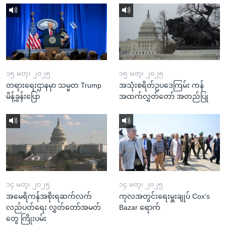
၁၅ မတ္၊ ၂၀၂၅
၁၅ မတ္၊ ၂၀၂၅
တရားရေးဌာနမှာ သမ္မတ Trump
အသုံးစရိတ်ဥပဒေကြမ်း ကန်
မိန့်ခွန်းပြော
အထက်လွှတ်တော် အတည်ပြု
၁၄ မတ္၊ ၂၀၂၅
၁၄ မတ္၊ ၂၀၂၅
အမေရိကန်အစိုးရဆက်လက်
ကုလအတွင်းရေးမှူးချုပ် Cox's
လည်ပတ်ရေး လွှတ်တော်အမတ်
Bazar ရောက်
တွေ ကြိုးပမ်း