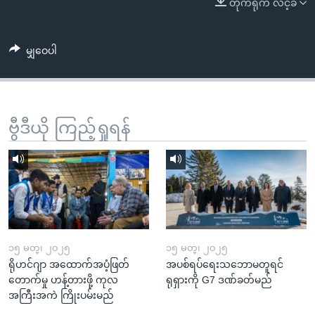
တိုက်ရိုက် လင့်ခ်
အ
သုတပဒေသာ အင်္ဂလိပ်စာ
ညွန်း
Learning English
စာမျက်နှာ
မျှဝေပါ
သို့
ဗွီအိုအေ လူမှုကွန်ယက်များ
ကျော်
ကြည့်
ရန်
ဗွီဒီယို ကြည့်ရှုရန်
ဘာသာစကားများ
ရှာဖွေ
ရန်
နေရာ
သို့
ကျော်
ရန်
၁၅ မတ္၊ ၂၀၂၅
၁၅ မတ္၊ ၂၀၂၅
ရိုဟင်ဂျာ အထောက်အပံ့ဖြတ်
အပစ်ရပ်ရေးသဘောမတူရင်
တောက်မှု ဟန့်တားဖို့ ကုလ
ရုရှားကို G7 ဒဏ်ခတ်မည်
အကြီးအကဲ ကြိုးပမ်းမည်