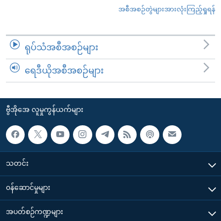
အစီအစဉ်တွဲများအားလုံးကြည့်ရှုရန်
ရုပ်သံအစီအစဉ်များ
ရေဒီယိုအစီအစဉ်များ
ဗွီအိုအေ လူမှုကွန်ယက်များ
သတင်း
၀န်ဆောင်မှုများ
အပတ်စဉ်ကဏ္ဍများ