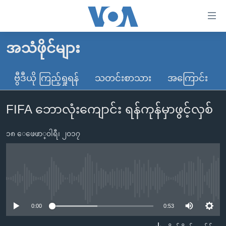
သုံး
ရ
လွယ်ကူ
အသံဖိုင်များ
မူလစာမျက်နှာ
စေ
မြန်မာ
ဗွီဒီယို ကြည့်ရှုရန်
သတင်းစာသား
အကြောင်း
သည့်
ကမ္ဘာ့သတင်းများ
Link
FIFA ဘောလုံးကျောင်း ရန်ကုန်မှာဖွင့်လှစ်
ဗွီဒီယို
နိုင်ငံတကာ
များ
သတင်းလွတ်လပ်ခွင့်
အမေရိကန်
ပင်မ
၁၈ ေဖေဖာ္၀ါရီ၊ ၂၀၁၇
ရပ်ဝန်းတခု လမ်းတခု အလွန်
တရုတ်
အကြောင်းအရာ
သို့
အင်္ဂလိပ်စာလေ့လာမယ်
အစ္စရေး-ပါလက်စတိုင်း
ကျော်
အပတ်စဉ်ကဏ္ဍများ
အမေရိကန်သုံးအီဒီယံ
No media source currently available
ကြည့်
ရေဒီယိုနှင့်ရုပ်သံ အချက်အလက်များ
မကြေးမုံရဲ့ အင်္ဂလိပ်စာ
ရေဒီယို
ရန်
0:00
0:53
ပင်မ
ရေဒီယို/တီဗွီအစီအစဉ်
ရုပ်ရှင်ထဲက အင်္ဂလိပ်စာ
တီဗွီ