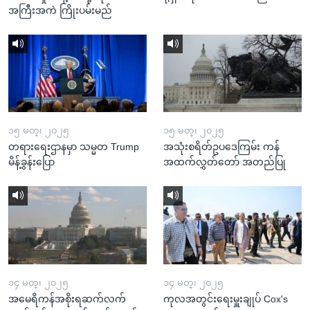
အကြီးအကဲ ကြိုးပမ်းမည်
၁၅ မတ္၊ ၂၀၂၅
၁၅ မတ္၊ ၂၀၂၅
တရားရေးဌာနမှာ သမ္မတ Trump
အသုံးစရိတ်ဥပဒေကြမ်း ကန်
မိန့်ခွန်းပြော
အထက်လွှတ်တော် အတည်ပြု
၁၄ မတ္၊ ၂၀၂၅
၁၄ မတ္၊ ၂၀၂၅
အမေရိကန်အစိုးရဆက်လက်
ကုလအတွင်းရေးမှူးချုပ် Cox's