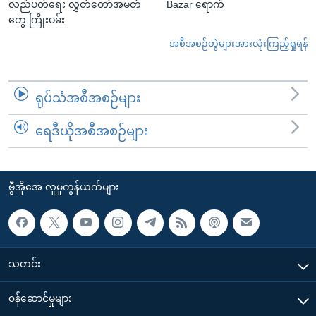
လည်ပတ်ရေး လွှတ်တော်အမတ်
Bazar ရောက်
တွေ ကြိုးပမ်း
အစီအစဉ်တွဲများအားလုံးကြည့်ရှုရန်
ရုပ်သံအစီအစဉ်များ
ရေဒီယိုအစီအစဉ်များ
ဗွီအိုအေ လူမှုကွန်ယက်များ
သတင်း
၀န်ဆောင်မှုများ