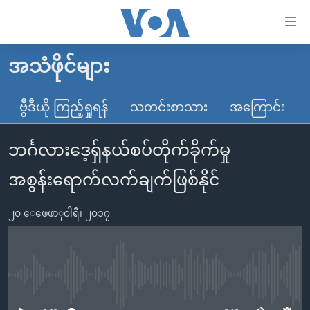
သုံး
ရ
လွယ်ကူ
အသံဖိုင်များ
မူလစာမျက်နှာ
စေ
မြန်မာ
ဗွီဒီယို ကြည့်ရှုရန်
သတင်းစာသား
အကြောင်း
သည့်
ကမ္ဘာ့သတင်းများ
Link
ဘင်္ဂလားဒေ့ရ်ှနယ်စပ်တိုက်ခိုက်မှု
ဗွီဒီယို
နိုင်ငံတကာ
များ
သတင်းလွတ်လပ်ခွင့်
အမေရိကန်
အစွန်းရောက်လက်ချက်ဖြစ်နိုင်
ပင်မ
ရပ်ဝန်းတခု လမ်းတခု အလွန်
တရုတ်
အကြောင်းအရာ
၂၀ ေဖေဖာ္၀ါရီ၊ ၂၀၁၇
သို့
အင်္ဂလိပ်စာလေ့လာမယ်
အစ္စရေး-ပါလက်စတိုင်း
ကျော်
အပတ်စဉ်ကဏ္ဍများ
အမေရိကန်သုံးအီဒီယံ
ကြည့်
ရေဒီယိုနှင့်ရုပ်သံ အချက်အလက်များ
မကြေးမုံရဲ့ အင်္ဂလိပ်စာ
ရေဒီယို
ရန်
No media source currently available
ပင်မ
ရေဒီယို/တီဗွီအစီအစဉ်
ရုပ်ရှင်ထဲက အင်္ဂလိပ်စာ
တီဗွီ