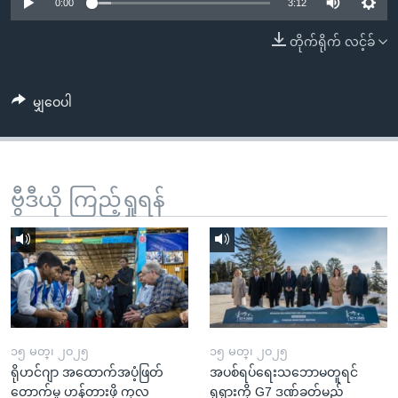
အ
0:00
3:12
သုတပဒေသာ အင်္ဂလိပ်စာ
ညွန်း
Learning English
တိုက်ရိုက် လင့်ခ်
စာမျက်နှာ
သို့
ဗွီအိုအေ လူမှုကွန်ယက်များ
ကျော်
မျှဝေပါ
ကြည့်
ရန်
ဘာသာစကားများ
ရှာဖွေ
ဗွီဒီယို ကြည့်ရှုရန်
ရန်
နေရာ
သို့
ကျော်
ရန်
၁၅ မတ္၊ ၂၀၂၅
၁၅ မတ္၊ ၂၀၂၅
ရိုဟင်ဂျာ အထောက်အပံ့ဖြတ်
အပစ်ရပ်ရေးသဘောမတူရင်
တောက်မှု ဟန့်တားဖို့ ကုလ
ရုရှားကို G7 ဒဏ်ခတ်မည်