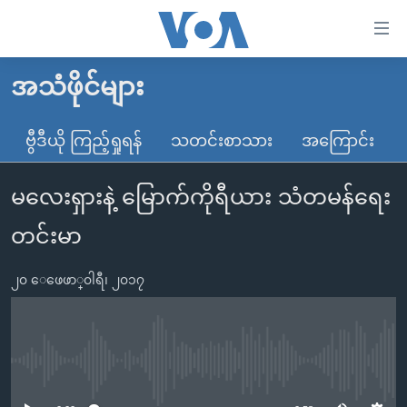
သုံး
ရ
လွယ်ကူ
အသံဖိုင်များ
မူလစာမျက်နှာ
စေ
မြန်မာ
ဗွီဒီယို ကြည့်ရှုရန်
သတင်းစာသား
အကြောင်း
သည့်
ကမ္ဘာ့သတင်းများ
Link
မလေးရှားနဲ့ မြောက်ကိုရီယား သံတမန်ရေး
ဗွီဒီယို
နိုင်ငံတကာ
များ
သတင်းလွတ်လပ်ခွင့်
အမေရိကန်
တင်းမာ
ပင်မ
ရပ်ဝန်းတခု လမ်းတခု အလွန်
တရုတ်
အကြောင်းအရာ
၂၀ ေဖေဖာ္၀ါရီ၊ ၂၀၁၇
သို့
အင်္ဂလိပ်စာလေ့လာမယ်
အစ္စရေး-ပါလက်စတိုင်း
ကျော်
အပတ်စဉ်ကဏ္ဍများ
အမေရိကန်သုံးအီဒီယံ
ကြည့်
ရေဒီယိုနှင့်ရုပ်သံ အချက်အလက်များ
မကြေးမုံရဲ့ အင်္ဂလိပ်စာ
ရေဒီယို
ရန်
No media source currently available
ပင်မ
ရေဒီယို/တီဗွီအစီအစဉ်
ရုပ်ရှင်ထဲက အင်္ဂလိပ်စာ
တီဗွီ