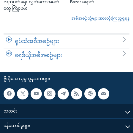
လည်ပတ်ရေး လွှတ်တော်အမတ်
Bazar ရောက်
တွေ ကြိုးပမ်း
အစီအစဉ်တွဲများအားလုံးကြည့်ရှုရန်
ရုပ်သံအစီအစဉ်များ
ရေဒီယိုအစီအစဉ်များ
ဗွီအိုအေ လူမှုကွန်ယက်များ
သတင်း
၀န်ဆောင်မှုများ