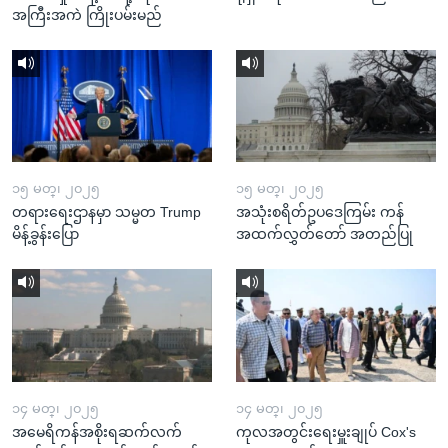
အကြီးအကဲ ကြိုးပမ်းမည်
၁၅ မတ္၊ ၂၀၂၅
၁၅ မတ္၊ ၂၀၂၅
တရားရေးဌာနမှာ သမ္မတ Trump
အသုံးစရိတ်ဥပဒေကြမ်း ကန်
မိန့်ခွန်းပြော
အထက်လွှတ်တော် အတည်ပြု
၁၄ မတ္၊ ၂၀၂၅
၁၄ မတ္၊ ၂၀၂၅
အမေရိကန်အစိုးရဆက်လက်
ကုလအတွင်းရေးမှူးချုပ် Cox's