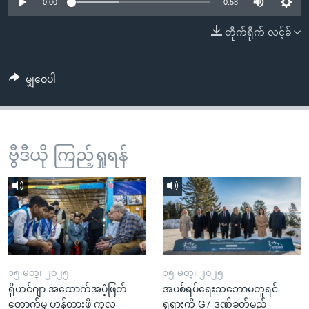
အ
0:00
0:58
သုတပဒေသာ အင်္ဂလိပ်စာ
ညွန်း
Learning English
တိုက်ရိုက် လင့်ခ်
စာမျက်နှာ
သို့
ဗွီအိုအေ လူမှုကွန်ယက်များ
ကျော်
မျှဝေပါ
ကြည့်
ရန်
ဘာသာစကားများ
ရှာဖွေ
ဗွီဒီယို ကြည့်ရှုရန်
ရန်
နေရာ
သို့
ကျော်
ရန်
၁၅ မတ္၊ ၂၀၂၅
၁၅ မတ္၊ ၂၀၂၅
ရိုဟင်ဂျာ အထောက်အပံ့ဖြတ်
အပစ်ရပ်ရေးသဘောမတူရင်
တောက်မှု ဟန့်တားဖို့ ကုလ
ရုရှားကို G7 ဒဏ်ခတ်မည်