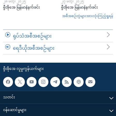
၂၈ မတ္၊ ၂၀၂၅
၂၇ မတ္၊ ၂၀၂၅
ဗွီအိုအေ မြန်မာနံနက်ခင်း
ဗွီအိုအေ မြန်မာနံနက်ခင်း
အစီအစဉ်တွဲများအားလုံးကြည့်ရှုရန်
ရုပ်သံအစီအစဉ်များ
ရေဒီယိုအစီအစဉ်များ
ဗွီအိုအေ လူမှုကွန်ယက်များ
သတင်း
၀န်ဆောင်မှုများ