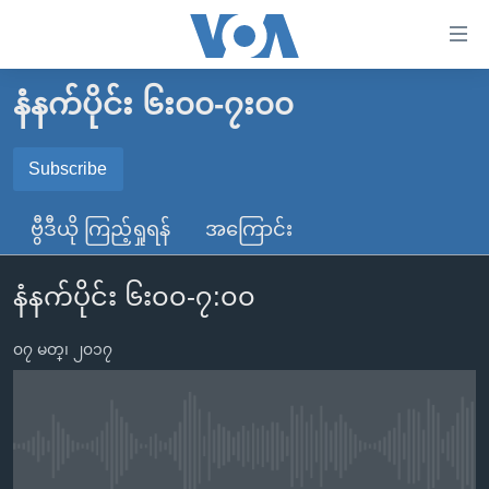
သုံး
ရ
လွယ်ကူ
နံနက်ပိုင်း ၆း၀၀-၇း၀၀
မူလစာမျက်နှာ
စေ
မြန်မာ
Subscribe
သည့်
SUBSCRIBE
ကမ္ဘာ့သတင်းများ
Link
ဗွီဒီယို ကြည့်ရှုရန်
အကြောင်း
ဗွီဒီယို
နိုင်ငံတကာ
များ
Spotify
သတင်းလွတ်လပ်ခွင့်
အမေရိကန်
ပင်မ
နံနက်ပိုင်း ၆း၀၀-၇:၀၀
ရပ်ဝန်းတခု လမ်းတခု အလွန်
တရုတ်
အကြောင်းအရာ
ရယူရန်
သို့
၀၇ မတ္၊ ၂၀၁၇
အင်္ဂလိပ်စာလေ့လာမယ်
အစ္စရေး-ပါလက်စတိုင်း
ကျော်
အပတ်စဉ်ကဏ္ဍများ
အမေရိကန်သုံးအီဒီယံ
ကြည့်
ရေဒီယိုနှင့်ရုပ်သံ အချက်အလက်များ
မကြေးမုံရဲ့ အင်္ဂလိပ်စာ
ရေဒီယို
ရန်
No media source currently available
ပင်မ
ရေဒီယို/တီဗွီအစီအစဉ်
ရုပ်ရှင်ထဲက အင်္ဂလိပ်စာ
တီဗွီ