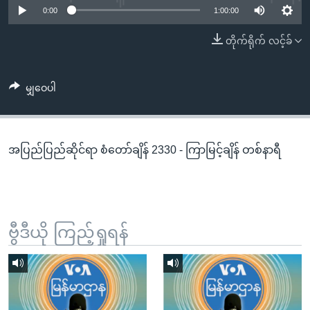
အ
0:00
1:00:00
သုတပဒေသာ အင်္ဂလိပ်စာ
ညွန်း
Learning English
တိုက်ရိုက် လင့်ခ်
စာမျက်နှာ
သို့
ဗွီအိုအေ လူမှုကွန်ယက်များ
ကျော်
မျှဝေပါ
ကြည့်
ရန်
ဘာသာစကားများ
ရှာဖွေ
အပြည်ပြည်ဆိုင်ရာ စံတော်ချိန် 2330 - ကြာမြင့်ချိန် တစ်နာရီ
ရန်
နေရာ
သို့
ကျော်
ရန်
ဗွီဒီယို ကြည့်ရှုရန်