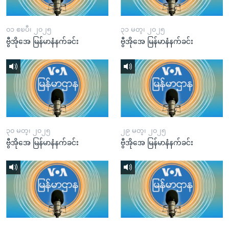
၀၁ ဧၿပီ၊ ၂၀၂၅
၃၁ မတ္၊ ၂၀၂၅
ဗွီအိုအေ မြန်မာနံနက်ခင်း
ဗွီအိုအေ မြန်မာနံနက်ခင်း
၃၀ မတ္၊ ၂၀၂၅
၂၉ မတ္၊ ၂၀၂၅
ဗွီအိုအေ မြန်မာနံနက်ခင်း
ဗွီအိုအေ မြန်မာနံနက်ခင်း