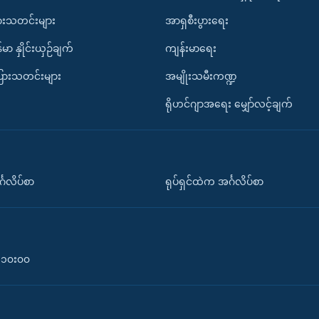
ားသတင်းများ
အာရှစီးပွားရေး
်မာ နှိုင်းယှဉ်ချက်
ကျန်းမာရေး
ပြားသတင်းများ
အမျိုးသမီးကဏ္ဍ
ရိုဟင်ဂျာအရေး မျှော်လင့်ချက်
်္ဂလိပ်စာ
ရုပ်ရှင်ထဲက အင်္ဂလိပ်စာ
၀-၁၀း၀၀