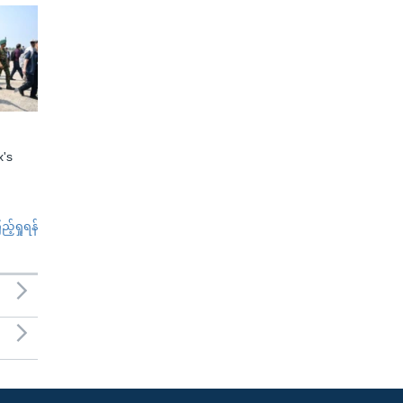
x's
်ရှုရန်