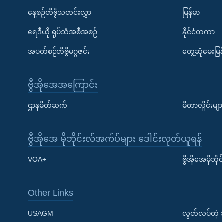
နေ့စဉ်တီဗွီသတင်းလွှာ
မြန်မာ
ရေဒီယို ရုပ်သံအစီအစဉ်
နိုင်ငံတကာ
အပတ်စဉ်တီဗွီမဂ္ဂဇင်း
တွေ့ဆုံမေးမြန
ဗွီအိုအေအကြောင်း
ဌာနမိတ်ဆက်
မီတာလှိုင်းမျာ
ဗွီအိုအေ မိုဘိုင်းလ်အက်ပ်များ ဒေါင်းလုတ်ယူရန်
Learning English
VOA+
ဗွီအိုအေမိုဘ
ဗွီအိုအေ လူမှုကွန်ယက်များ
Other Links
USAGM
လွတ်လပ်တဲ့