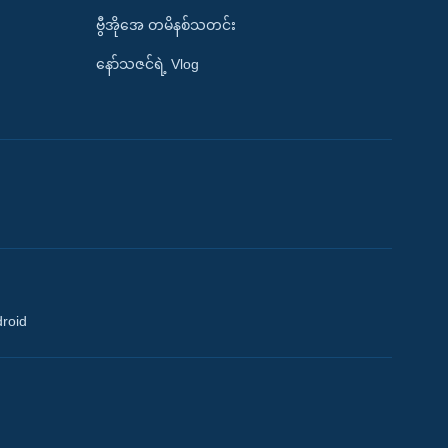
ဗွီအိုအေ တမိနစ်သတင်း
နော်သဇင်ရဲ့ Vlog
droid