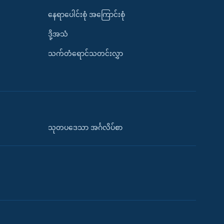
နေရာပေါင်းစုံ အကြောင်းစုံ
ဒို့အသံ
သက်တံရောင်သတင်းလွှာ
သုတပဒေသာ အင်္ဂလိပ်စာ