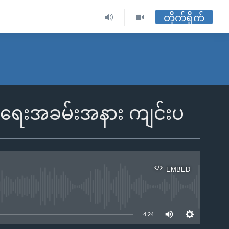
တိုက်ရိုက်
ျင်ရေးအခမ်းအနား ကျင်းပ
EMBED
ble
4:24