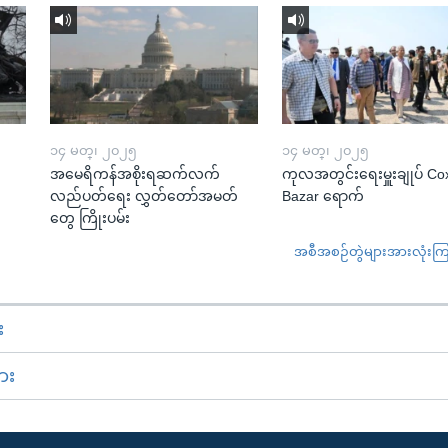
၁၄ မတ္၊ ၂၀၂၅
၁၄ မတ္၊ ၂၀၂၅
အမေရိကန်အစိုးရဆက်လက်
ကုလအတွင်းရေးမှူးချုပ် Co
လည်ပတ်ရေး လွှတ်တော်အမတ်
Bazar ရောက်
တွေ ကြိုးပမ်း
အစီအစဉ်တွဲများအားလုံးကြည့
း
ား