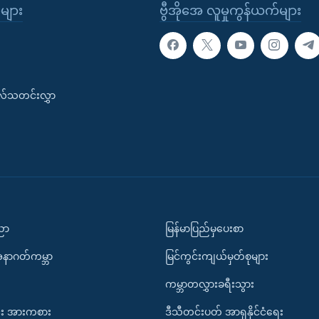
ုများ
ဗွီအိုအေ လူမှုကွန်ယက်များ
းလ်သတင်းလွှာ
ပညာ
မြန်မာပြည်မှပေးစာ
အနာဂတ်ကမ္ဘာ
မြင်ကွင်းကျယ်မှတ်စုများ
ကမ္ဘာတလွှားခရီးသွား
း အားကစား
ဒီသီတင်းပတ် အာရှနိုင်ငံရေး