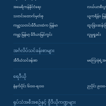
အမေရိကန်နိုင်ငံရေး
လယ်ယာစီးပွ
သတင်းထောက်မှတ်စု
ယူကရိန်း၊ မြန
ကမ္ဘာ့သတင်းမီဒီယာထဲက မြန်မာ
ထူးခြားဆန်း
ကမ္ဘာ့ မြန်မာ့ မီဒီယာမြင်ကွင်း
လူမှုရှုခင်း
အင်္ဂလိပ်သင်ခန်းစာများ
အီဒီယံသင်ခန်းစာ
မကြေးမုံရဲ့အင
ရေဒီယို
နံနက်ပိုင်း ၆း၀၀-ရး၀၀
ညပိုင်း ၉း၀
ရုပ်သံအစီအစဉ်နှင့် ဗွီဒီယိုကဏ္ဍများ