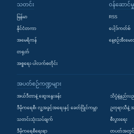
သတင်း
၀န်ဆောင်မှ
မြန်မာ
RSS
နိုင်ငံတကာ
ပေါ့ဒ်ကတ်စ်
အမေရိကန်
နေ့စဉ်အီးမေ
တရုတ်
အစ္စရေး-ပါလက်စတိုင်း
အပတ်စဉ်ကဏ္ဍများ
အယ်ဒီတာနဲ့ ဆွေးနွေးခန်း
သိပ္ပံနဲ့နည်း
ဒီမိုကရေစီ၊ လူ့အခွင့်အရေးနှင့် ခေတ်ပြိုင်ကမ္ဘာ
ဥတုရာသီနဲ့ 
သတင်းသုံးသပ်ချက်
စီးပွားရေး
ဒီမိုကရေစီရေးရာ
တပတ်အတွင်