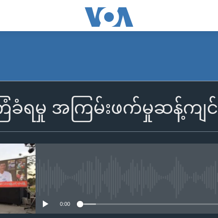
ကြံခံရမှု အကြမ်းဖက်မှုဆန့်က
No media source currently availa
0:00