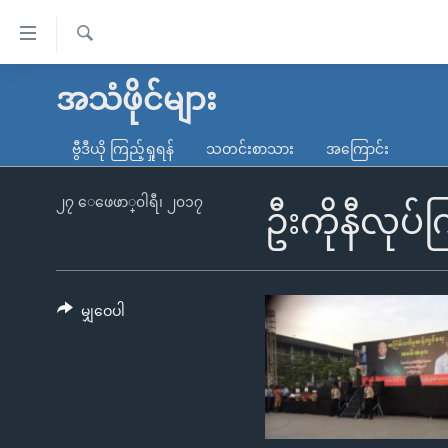
သုံး
ရ
ရှာဖွေ
လွယ်ကူ
မူလစာမျက်နှာ
အသံဖိုင်များ
ရ
စေ
မြန်မာ
လာ
ဗွီဒီယို ကြည့်ရှုရန်
သတင်းစာသား
အကြောင်း
သည့်
ဒ်
ကမ္ဘာ့သတင်းများ
Link
ဗွီဒီယို
နိုင်ငံတကာ
၂၇ ေဖေဖာ္၀ါရီ၊ ၂၀၁၇
ဦးကိုနီလုပ်
များ
သတင်းလွတ်လပ်ခွင့်
အမေရိကန်
ပင်မ
ရပ်ဝန်းတခု လမ်းတခု အလွန်
တရုတ်
အကြောင်းအရာ
အင်္ဂလိပ်စာလေ့လာမယ်
အစ္စရေး-ပါလက်စတိုင်း
မျှဝေပါ
သို့
အပတ်စဉ်ကဏ္ဍများ
အမေရိကန်သုံးအီဒီယံ
ကျော်
ကြည့်
ရေဒီယိုနှင့်ရုပ်သံ အချက်အလက်များ
မကြေးမုံရဲ့ အင်္ဂလိပ်စာ
ရေဒီယို
ရန်
ရေဒီယို/တီဗွီအစီအစဉ်
ရုပ်ရှင်ထဲက အင်္ဂလိပ်စာ
တီဗွီ
ပင်မ