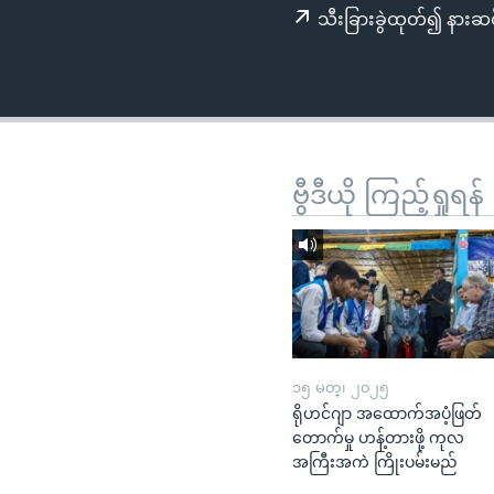
သုတပဒေသာ အင်္ဂလိပ်စာ
အ
သီးခြားခွဲထုတ်၍ နားဆင
ညွန်း
စာမျက်နှာ
သို့
ကျော်
ကြည့်
ရန်
ဗွီဒီယို ကြည့်ရှုရန်
ရှာဖွေ
ရန်
နေရာ
သို့
ကျော်
ရန်
၁၅ မတ္၊ ၂၀၂၅
ရိုဟင်ဂျာ အထောက်အပံ့ဖြတ်
တောက်မှု ဟန့်တားဖို့ ကုလ
အကြီးအကဲ ကြိုးပမ်းမည်