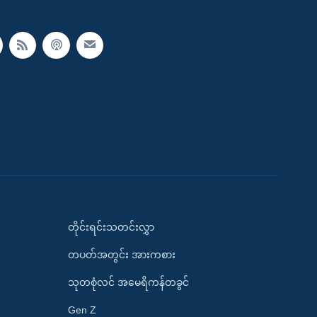
တိုင်းရင်းသတင်းလွှာ
တပတ်အတွင်း အားကစား
သုတစုံလင် အမေရိကန်တခွင်
Gen Z