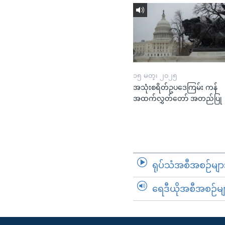
၁၅ မတ္၊ ၂၀၂၅
အသုံးစရိတ်ဥပဒေကြမ်း ကန်
အထက်လွှတ်တော် အတည်ပြု
ရုပ်သံအစီအစဉ်မျာ
ရေဒီယိုအစီအစဉ်မျ