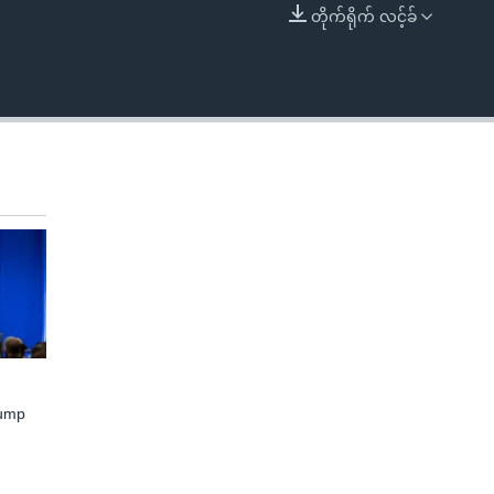
တိုက်ရိုက် လင့်ခ်
EMBED
rump