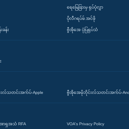
ရေမြေခြားမှ ရုပ်ပုံလွှာ
ပိုလီဂရပ်ဖ်.အင်ဖို
်းခန်း
ဗွီအိုအေ ပုံပြရုပ်သံ
း
ိုင်းလ်သတင်းအက်ပ်-Apple
ဗွီအိုအေမိုဘိုင်းလ်သတင်းအက်ပ်-An
 အာရှအသံ RFA
VOA's Privacy Policy