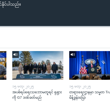
်နိုင်ပါသည်။
၁၅ မတ္၊ ၂၀၂၅
၁၅ မတ္၊ ၂၀၂၅
အပစ်ရပ်ရေးသဘောမတူရင် ရုရှား
တရားရေးဌာနမှာ သမ္မတ T
ကို G7 ဒဏ်ခတ်မည်
မိန့်ခွန်းပြော