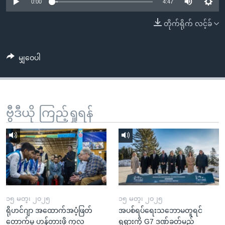
အ
0:00
4:47
သုတပဒေသာ အင်္ဂလိပ်စာ
ညွန်း
Learning English
တိုက်ရိုက် လင့်ခ်
စာမျက်နှာ
သို့
ဗွီအိုအေ လူမှုကွန်ယက်များ
ကျော်
မျှဝေပါ
ကြည့်
ရန်
ဘာသာစကားများ
ရှာဖွေ
ဗွီဒီယို ကြည့်ရှုရန်
ရန်
နေရာ
သို့
ကျော်
ရန်
၁၅ မတ္၊ ၂၀၂၅
၁၅ မတ္၊ ၂၀၂၅
ရိုဟင်ဂျာ အထောက်အပံ့ဖြတ်
အပစ်ရပ်ရေးသဘောမတူရင်
တောက်မှု ဟန့်တားဖို့ ကုလ
ရုရှားကို G7 ဒဏ်ခတ်မည်