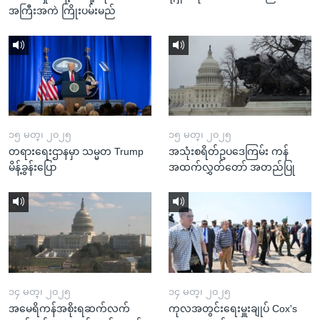
အကြီးအကဲ ကြိုးပမ်းမည်
၁၅ မတ္၊ ၂၀၂၅
၁၅ မတ္၊ ၂၀၂၅
တရားရေးဌာနမှာ သမ္မတ Trump
အသုံးစရိတ်ဥပဒေကြမ်း ကန်
မိန့်ခွန်းပြော
အထက်လွှတ်တော် အတည်ပြု
၁၄ မတ္၊ ၂၀၂၅
၁၄ မတ္၊ ၂၀၂၅
အမေရိကန်အစိုးရဆက်လက်
ကုလအတွင်းရေးမှူးချုပ် Cox's