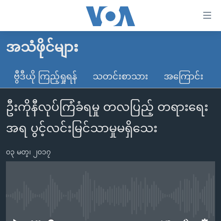
သုံး
ရ
လွယ်ကူ
အသံဖိုင်များ
မူလစာမျက်နှာ
စေ
မြန်မာ
ဗွီဒီယို ကြည့်ရှုရန်
သတင်းစာသား
အကြောင်း
သည့်
ကမ္ဘာ့သတင်းများ
Link
ဦးကိုနီလုပ်ကြံခံရမှု တလပြည့် တရားရေး
ဗွီဒီယို
နိုင်ငံတကာ
များ
သတင်းလွတ်လပ်ခွင့်
အမေရိကန်
အရ ပွင့်လင်းမြင်သာမှုမရှိသေး
ပင်မ
ရပ်ဝန်းတခု လမ်းတခု အလွန်
တရုတ်
အကြောင်းအရာ
၀၃ မတ္၊ ၂၀၁၇
သို့
အင်္ဂလိပ်စာလေ့လာမယ်
အစ္စရေး-ပါလက်စတိုင်း
ကျော်
အပတ်စဉ်ကဏ္ဍများ
အမေရိကန်သုံးအီဒီယံ
ကြည့်
ရေဒီယိုနှင့်ရုပ်သံ အချက်အလက်များ
မကြေးမုံရဲ့ အင်္ဂလိပ်စာ
ရေဒီယို
ရန်
No media source currently available
ပင်မ
ရေဒီယို/တီဗွီအစီအစဉ်
ရုပ်ရှင်ထဲက အင်္ဂလိပ်စာ
တီဗွီ