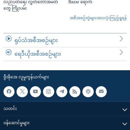
လည်ပတ်ရေး လွှတ်တော်အမတ်
Bazar ရောက်
တွေ ကြိုးပမ်း
အစီအစဉ်တွဲများအားလုံးကြည့်ရှုရန်
ရုပ်သံအစီအစဉ်များ
ရေဒီယိုအစီအစဉ်များ
ဗွီအိုအေ လူမှုကွန်ယက်များ
သတင်း
၀န်ဆောင်မှုများ