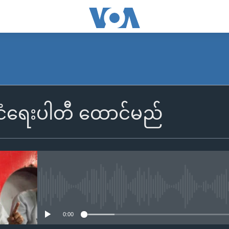
င်ငံရေးပါတီ ထောင်မည်
No media source currently availa
0:00