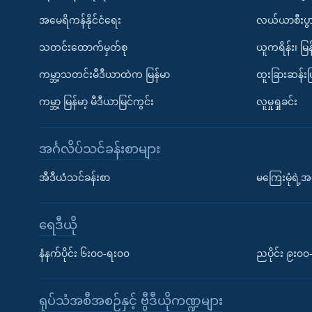
အမေရိကန်နိုင်ငံရေး
လယ်ယာစီးပွ
သတင်းထောက်မှတ်စု
ယူကရိန်း၊ မြန
ကမ္ဘာ့သတင်းမီဒီယာထဲက မြန်မာ
ထူးခြားဆန်း
ကမ္ဘာ့ မြန်မာ့ မီဒီယာမြင်ကွင်း
လူမှုရှုခင်း
အင်္ဂလိပ်သင်ခန်းစာများ
အီဒီယံသင်ခန်းစာ
မကြေးမုံရဲ့အင
ရေဒီယို
နံနက်ပိုင်း ၆း၀၀-ရး၀၀
ညပိုင်း ၉း၀
ရုပ်သံအစီအစဉ်နှင့် ဗွီဒီယိုကဏ္ဍများ