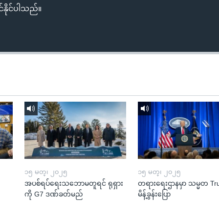
်နိုင်ပါသည်။
၁၅ မတ္၊ ၂၀၂၅
၁၅ မတ္၊ ၂၀၂၅
အပစ်ရပ်ရေးသဘောမတူရင် ရုရှား
တရားရေးဌာနမှာ သမ္မတ T
ကို G7 ဒဏ်ခတ်မည်
မိန့်ခွန်းပြော