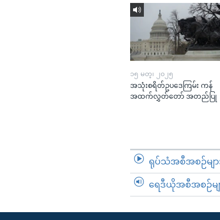
၁၅ မတ္၊ ၂၀၂၅
အသုံးစရိတ်ဥပဒေကြမ်း ကန်
အထက်လွှတ်တော် အတည်ပြု
ရုပ်သံအစီအစဉ်မျာ
ရေဒီယိုအစီအစဉ်မျ