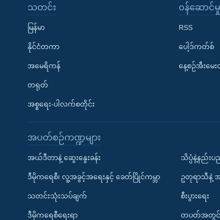
သတင်း
၀န်ဆောင်မှ
မြန်မာ
RSS
နိုင်ငံတကာ
ပေါ့ဒ်ကတ်စ်
အမေရိကန်
နေ့စဉ်အီးမေ
တရုတ်
အစ္စရေး-ပါလက်စတိုင်း
အပတ်စဉ်ကဏ္ဍများ
အယ်ဒီတာနဲ့ ဆွေးနွေးခန်း
သိပ္ပံနဲ့နည်း
ဒီမိုကရေစီ၊ လူ့အခွင့်အရေးနှင့် ခေတ်ပြိုင်ကမ္ဘာ
ဥတုရာသီနဲ့ 
သတင်းသုံးသပ်ချက်
စီးပွားရေး
ဒီမိုကရေစီရေးရာ
တပတ်အတွင်