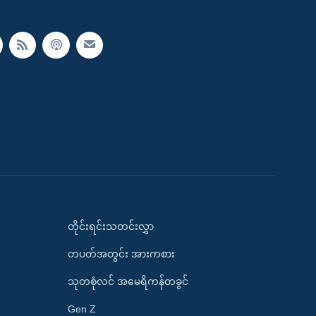
တိုင်းရင်းသတင်းလွှာ
တပတ်အတွင်း အားကစား
သုတစုံလင် အမေရိကန်တခွင်
Gen Z