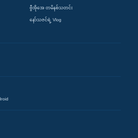
ဗွီအိုအေ တမိနစ်သတင်း
နော်သဇင်ရဲ့ Vlog
droid