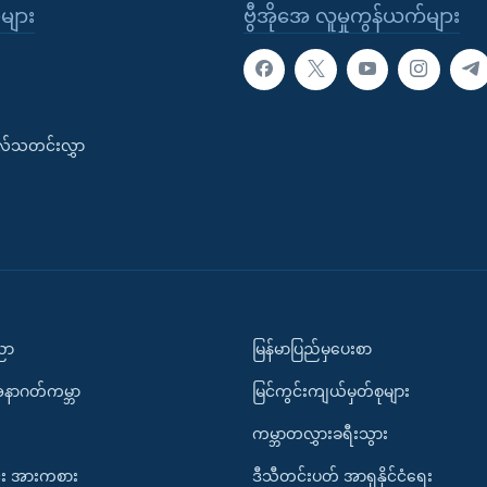
ုများ
ဗွီအိုအေ လူမှုကွန်ယက်များ
းလ်သတင်းလွှာ
ပညာ
မြန်မာပြည်မှပေးစာ
အနာဂတ်ကမ္ဘာ
မြင်ကွင်းကျယ်မှတ်စုများ
ကမ္ဘာတလွှားခရီးသွား
း အားကစား
ဒီသီတင်းပတ် အာရှနိုင်ငံရေး