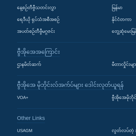
နေ့စဉ်တီဗွီသတင်းလွှာ
မြန်မာ
ရေဒီယို ရုပ်သံအစီအစဉ်
နိုင်ငံတကာ
အပတ်စဉ်တီဗွီမဂ္ဂဇင်း
တွေ့ဆုံမေးမြန
ဗွီအိုအေအကြောင်း
ဌာနမိတ်ဆက်
မီတာလှိုင်းမျာ
ဗွီအိုအေ မိုဘိုင်းလ်အက်ပ်များ ဒေါင်းလုတ်ယူရန်
Learning English
VOA+
ဗွီအိုအေမိုဘ
ဗွီအိုအေ လူမှုကွန်ယက်များ
Other Links
USAGM
လွတ်လပ်တဲ့