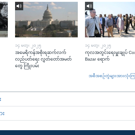
၁၄ မတ္၊ ၂၀၂၅
၁၄ မတ္၊ ၂၀၂၅
အမေရိကန်အစိုးရဆက်လက်
ကုလအတွင်းရေးမှူးချုပ် Co
လည်ပတ်ရေး လွှတ်တော်အမတ်
Bazar ရောက်
တွေ ကြိုးပမ်း
အစီအစဉ်တွဲများအားလုံးကြည့
း
ား