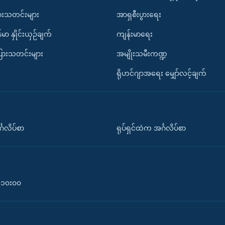
ားသတင်းများ
အာရှစီးပွားရေး
်မာ နှိုင်းယှဉ်ချက်
ကျန်းမာရေး
ပြားသတင်းများ
အမျိုးသမီးကဏ္ဍ
ရိုဟင်ဂျာအရေး မျှော်လင့်ချက်
်္ဂလိပ်စာ
ရုပ်ရှင်ထဲက အင်္ဂလိပ်စာ
၀-၁၀း၀၀