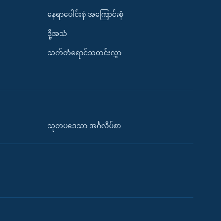
နေရာပေါင်းစုံ အကြောင်းစုံ
ဒို့အသံ
သက်တံရောင်သတင်းလွှာ
သုတပဒေသာ အင်္ဂလိပ်စာ