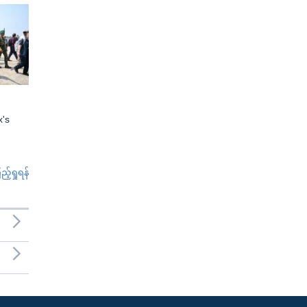
x's
်ရှုရန်