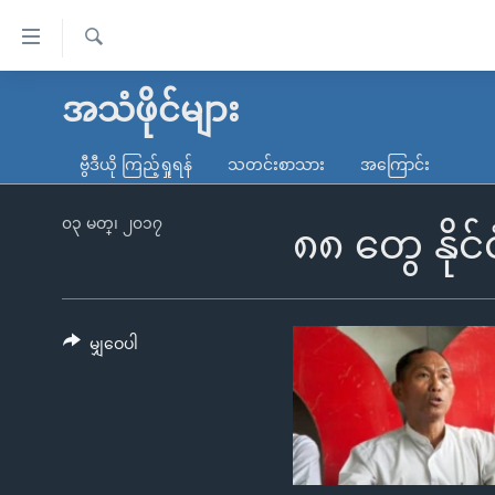
သုံး
ရ
ရှာဖွေ
လွယ်ကူ
မူလစာမျက်နှာ
အသံဖိုင်များ
ရ
စေ
မြန်မာ
လာ
ဗွီဒီယို ကြည့်ရှုရန်
သတင်းစာသား
အကြောင်း
သည့်
ဒ်
ကမ္ဘာ့သတင်းများ
Link
ဗွီဒီယို
နိုင်ငံတကာ
၀၃ မတ္၊ ၂၀၁၇
၈၈ တွေ နို
များ
သတင်းလွတ်လပ်ခွင့်
အမေရိကန်
ပင်မ
ရပ်ဝန်းတခု လမ်းတခု အလွန်
တရုတ်
အကြောင်းအရာ
အင်္ဂလိပ်စာလေ့လာမယ်
အစ္စရေး-ပါလက်စတိုင်း
မျှဝေပါ
သို့
အပတ်စဉ်ကဏ္ဍများ
အမေရိကန်သုံးအီဒီယံ
ကျော်
ကြည့်
ရေဒီယိုနှင့်ရုပ်သံ အချက်အလက်များ
မကြေးမုံရဲ့ အင်္ဂလိပ်စာ
ရေဒီယို
ရန်
ရေဒီယို/တီဗွီအစီအစဉ်
ရုပ်ရှင်ထဲက အင်္ဂလိပ်စာ
တီဗွီ
ပင်မ