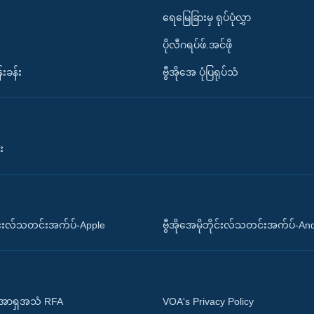
ရေမြေခြားမှ ရုပ်ပုံလွှာ
ပိုလီဂရပ်ဖ်.အင်ဖို
်းခန်း
ဗွီအိုအေ ပုံပြရုပ်သံ
း
ိုင်းလ်သတင်းအက်ပ်-Apple
ဗွီအိုအေမိုဘိုင်းလ်သတင်းအက်ပ်-An
 အာရှအသံ RFA
VOA's Privacy Policy