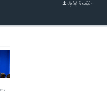
တိုက်ရိုက် လင့်ခ်
EMBED
rump