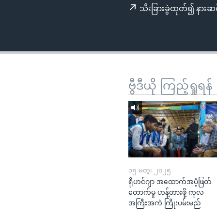
သုတပဒေသာ အင်္ဂလိပ်စာ
အ
သီးခြားခွဲထုတ်၍ နားဆင
ညွန်း
စာမျက်နှာ
သို့
ကျော်
ကြည့်
ရန်
ဗွီဒီယို ကြည့်ရှုရန်
ရှာဖွေ
ရန်
နေရာ
သို့
ကျော်
ရန်
၁၅ မတ္၊ ၂၀၂၅
ရိုဟင်ဂျာ အထောက်အပံ့ဖြတ်
တောက်မှု ဟန့်တားဖို့ ကုလ
အကြီးအကဲ ကြိုးပမ်းမည်