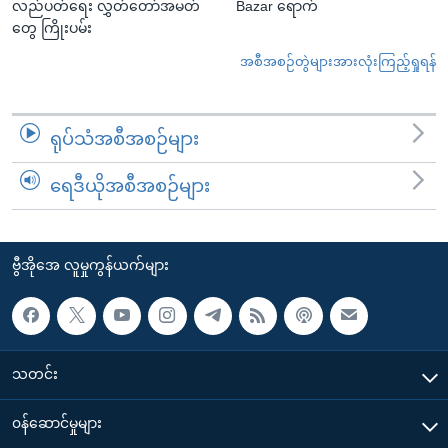
လည်ပတ်ရေး လွှတ်တော်အမတ်
Bazar ရောက်
တွေ ကြိုးပမ်း
အစီအစဉ်တွဲများအားလုံးကြည့်ရှုရန်
ရုပ်သံအစီအစဉ်များ
ရေဒီယိုအစီအစဉ်များ
ဗွီအိုအေ လူမှုကွန်ယက်များ
သတင်း
၀န်ဆောင်မှုများ