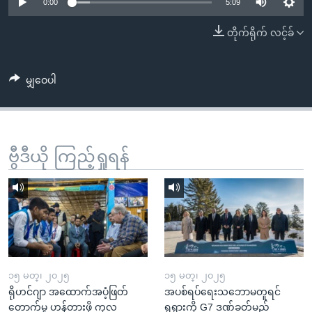
အ
0:00
5:09
သုတပဒေသာ အင်္ဂလိပ်စာ
ညွန်း
Learning English
တိုက်ရိုက် လင့်ခ်
စာမျက်နှာ
သို့
ဗွီအိုအေ လူမှုကွန်ယက်များ
ကျော်
မျှဝေပါ
ကြည့်
ရန်
ဘာသာစကားများ
ရှာဖွေ
ဗွီဒီယို ကြည့်ရှုရန်
ရန်
နေရာ
သို့
ကျော်
ရန်
၁၅ မတ္၊ ၂၀၂၅
၁၅ မတ္၊ ၂၀၂၅
ရိုဟင်ဂျာ အထောက်အပံ့ဖြတ်
အပစ်ရပ်ရေးသဘောမတူရင်
တောက်မှု ဟန့်တားဖို့ ကုလ
ရုရှားကို G7 ဒဏ်ခတ်မည်