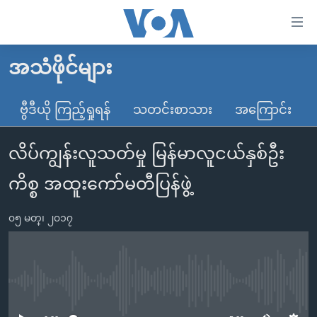
သုံး
ရ
လွယ်ကူ
အသံဖိုင်များ
မူလစာမျက်နှာ
စေ
မြန်မာ
ဗွီဒီယို ကြည့်ရှုရန်
သတင်းစာသား
အကြောင်း
သည့်
ကမ္ဘာ့သတင်းများ
Link
လိပ်ကျွန်းလူသတ်မှု မြန်မာလူငယ်နှစ်ဦး
ဗွီဒီယို
နိုင်ငံတကာ
များ
သတင်းလွတ်လပ်ခွင့်
အမေရိကန်
ကိစ္စ အထူးကော်မတီပြန်ဖွဲ့
ပင်မ
ရပ်ဝန်းတခု လမ်းတခု အလွန်
တရုတ်
အကြောင်းအရာ
၀၅ မတ္၊ ၂၀၁၇
သို့
အင်္ဂလိပ်စာလေ့လာမယ်
အစ္စရေး-ပါလက်စတိုင်း
ကျော်
အပတ်စဉ်ကဏ္ဍများ
အမေရိကန်သုံးအီဒီယံ
ကြည့်
ရေဒီယိုနှင့်ရုပ်သံ အချက်အလက်များ
မကြေးမုံရဲ့ အင်္ဂလိပ်စာ
ရေဒီယို
ရန်
No media source currently available
ပင်မ
ရေဒီယို/တီဗွီအစီအစဉ်
ရုပ်ရှင်ထဲက အင်္ဂလိပ်စာ
တီဗွီ