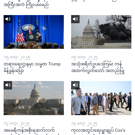
အကြီးအကဲ ကြိုးပမ်းမည်
၁၅ မတ္၊ ၂၀၂၅
၁၅ မတ္၊ ၂၀၂၅
တရားရေးဌာနမှာ သမ္မတ Trump
အသုံးစရိတ်ဥပဒေကြမ်း ကန်
မိန့်ခွန်းပြော
အထက်လွှတ်တော် အတည်ပြု
၁၄ မတ္၊ ၂၀၂၅
၁၄ မတ္၊ ၂၀၂၅
အမေရိကန်အစိုးရဆက်လက်
ကုလအတွင်းရေးမှူးချုပ် Cox's