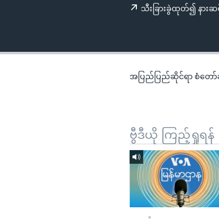
သုတပဒေသာ အင်္ဂလိပ်စာ
အ
သီးခြားခွဲထုတ်၍ နားဆင
ညွန်း
စာမျက်နှာ
သို့
ကျော်
ကြည့်
အပြည်ပြည်ဆိုင်ရာ စံတော်ချိ
ရန်
ရှာဖွေ
ရန်
နေရာ
ဗွီဒီယို ကြည့်ရှုရန်
သို့
ကျော်
ရန်