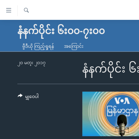
သုံး
ရ
ရှာဖွေ
လွယ်ကူ
မူလစာမျက်နှာ
နံနက်ပိုင်း ၆း၀၀-၇း၀၀
ရ
စေ
မြန်မာ
လာ
ဗွီဒီယို ကြည့်ရှုရန်
အကြောင်း
သည့်
ဒ်
ကမ္ဘာ့သတင်းများ
Link
ဗွီဒီယို
နိုင်ငံတကာ
၂၀ မတ္၊ ၂၀၁၇
နံနက်ပိုင်း
များ
သတင်းလွတ်လပ်ခွင့်
အမေရိကန်
ပင်မ
ရပ်ဝန်းတခု လမ်းတခု အလွန်
တရုတ်
အကြောင်းအရာ
အင်္ဂလိပ်စာလေ့လာမယ်
အစ္စရေး-ပါလက်စတိုင်း
မျှဝေပါ
သို့
အပတ်စဉ်ကဏ္ဍများ
အမေရိကန်သုံးအီဒီယံ
ကျော်
ကြည့်
ရေဒီယိုနှင့်ရုပ်သံ အချက်အလက်များ
မကြေးမုံရဲ့ အင်္ဂလိပ်စာ
ရေဒီယို
ရန်
ရေဒီယို/တီဗွီအစီအစဉ်
ရုပ်ရှင်ထဲက အင်္ဂလိပ်စာ
တီဗွီ
ပင်မ