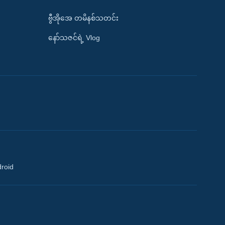
ဗွီအိုအေ တမိနစ်သတင်း
နော်သဇင်ရဲ့ Vlog
droid