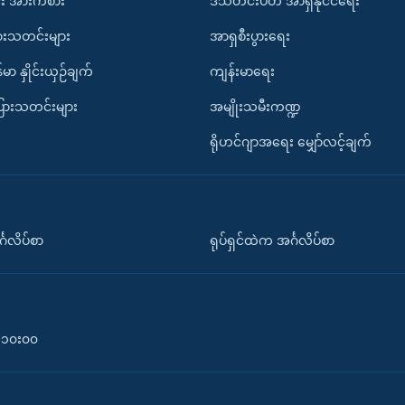
း အားကစား
ဒီသီတင်းပတ် အာရှနိုင်ငံရေး
ားသတင်းများ
အာရှစီးပွားရေး
်မာ နှိုင်းယှဉ်ချက်
ကျန်းမာရေး
ပြားသတင်းများ
အမျိုးသမီးကဏ္ဍ
ရိုဟင်ဂျာအရေး မျှော်လင့်ချက်
်္ဂလိပ်စာ
ရုပ်ရှင်ထဲက အင်္ဂလိပ်စာ
၀-၁၀း၀၀