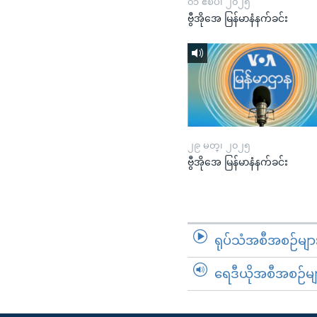
၀၁ ဧၿပီ၊ ၂၀၂၅
ဗွီအိုအေ မြန်မာနံနက်ခင်း
၂၉ မတ္၊ ၂၀၂၅
ဗွီအိုအေ မြန်မာနံနက်ခင်း
ရုပ်သံအစီအစဉ်မျာ
ရေဒီယိုအစီအစဉ်မျ