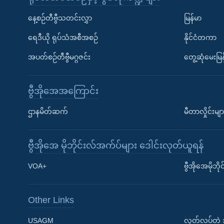
နေ့စဉ်တီဗွီသတင်းလွှာ
မြန်မာ
ရေဒီယို ရုပ်သံအစီအစဉ်
နိုင်ငံတကာ
အပတ်စဉ်တီဗွီမဂ္ဂဇင်း
တွေ့ဆုံမေးမြန
ဗွီအိုအေအကြောင်း
ဌာနမိတ်ဆက်
မီတာလှိုင်းမျာ
ဗွီအိုအေ မိုဘိုင်းလ်အက်ပ်များ ဒေါင်းလုတ်ယူရန်
Learning English
VOA+
ဗွီအိုအေမိုဘ
ဗွီအိုအေ လူမှုကွန်ယက်များ
Other Links
USAGM
လွတ်လပ်တဲ့