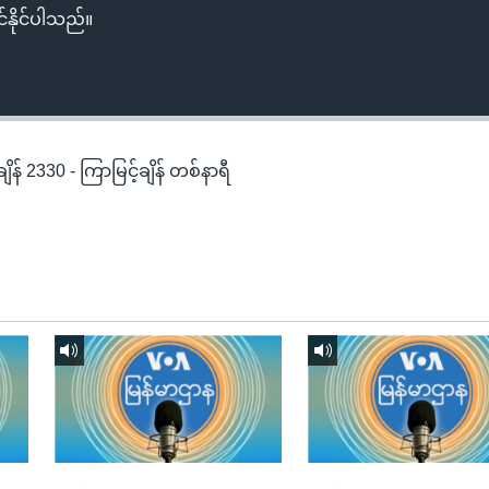
်နိုင်ပါသည်။
န် 2330 - ကြာမြင့်ချိန် တစ်နာရီ