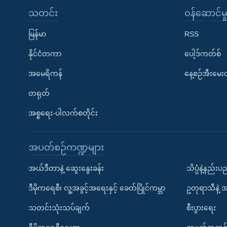
သတင်း
၀န်ဆောင်မှ
မြန်မာ
RSS
နိုင်ငံတကာ
ပေါ့ဒ်ကတ်စ်
အမေရိကန်
နေ့စဉ်အီးမေ
တရုတ်
အစ္စရေး-ပါလက်စတိုင်း
အပတ်စဉ်ကဏ္ဍများ
အယ်ဒီတာနဲ့ ဆွေးနွေးခန်း
သိပ္ပံနဲ့နည်း
ဒီမိုကရေစီ၊ လူ့အခွင့်အရေးနှင့် ခေတ်ပြိုင်ကမ္ဘာ
ဥတုရာသီနဲ့ 
သတင်းသုံးသပ်ချက်
စီးပွားရေး