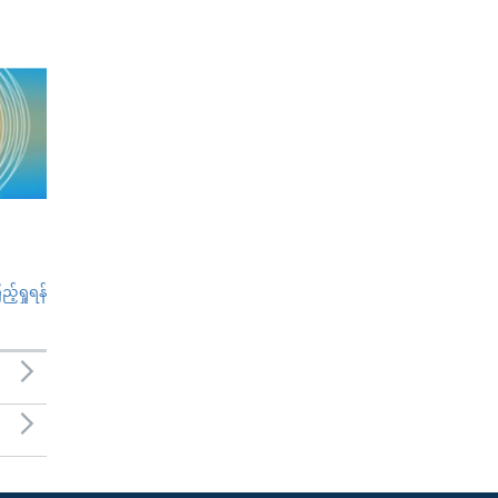
်ရှုရန်