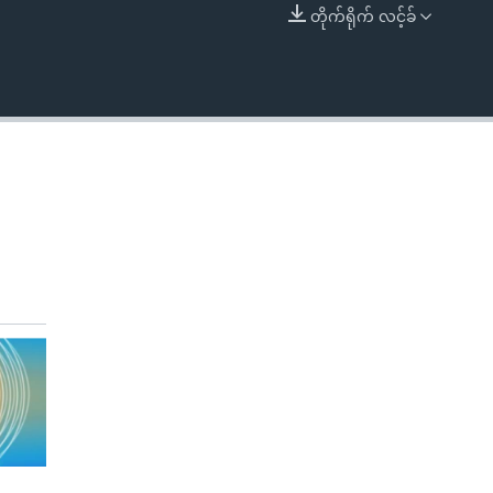
တိုက်ရိုက် လင့်ခ်
EMBED