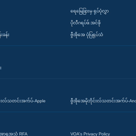
ရေမြေခြားမှ ရုပ်ပုံလွှာ
ပိုလီဂရပ်ဖ်.အင်ဖို
်းခန်း
ဗွီအိုအေ ပုံပြရုပ်သံ
း
ိုင်းလ်သတင်းအက်ပ်-Apple
ဗွီအိုအေမိုဘိုင်းလ်သတင်းအက်ပ်-An
 အာရှအသံ RFA
VOA's Privacy Policy