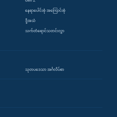
Gen Z
နေရာပေါင်းစုံ အကြောင်းစုံ
ဒို့အသံ
သက်တံရောင်သတင်းလွှာ
သုတပဒေသာ အင်္ဂလိပ်စာ