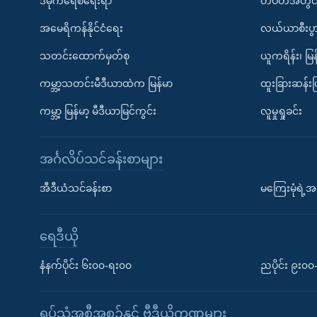
ဒီမိုကရေစီရေးရာ
တပတ်အတွင်
အမေရိကန်နိုင်ငံရေး
လယ်ယာစီးပွ
သတင်းထောက်မှတ်စု
ယူကရိန်း၊ မြန
ကမ္ဘာ့သတင်းမီဒီယာထဲက မြန်မာ
ထူးခြားဆန်း
ကမ္ဘာ့ မြန်မာ့ မီဒီယာမြင်ကွင်း
လူမှုရှုခင်း
အင်္ဂလိပ်သင်ခန်းစာများ
အီဒီယံသင်ခန်းစာ
မကြေးမုံရဲ့အင
ရေဒီယို
နံနက်ပိုင်း ၆း၀၀-ရး၀၀
ညပိုင်း ၉း၀
ရုပ်သံအစီအစဉ်နှင့် ဗွီဒီယိုကဏ္ဍများ