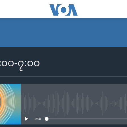
SUBSCRIBE
 ၆း၀၀-၇:၀၀
Apple Podcasts
Spotify
ရယူရန်
No media source currently availa
0:00