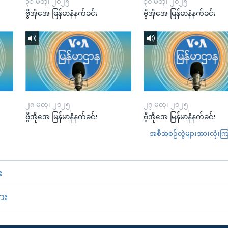
၃၁ မတ္၊ ၂၀၂၅
၃၀ မတ္၊ ၂၀၂၅
ဗွီအိုအေ မြန်မာနံနက်ခင်း
ဗွီအိုအေ မြန်မာနံနက်ခင်း
၂၈ မတ္၊ ၂၀၂၅
၂၇ မတ္၊ ၂၀၂၅
ဗွီအိုအေ မြန်မာနံနက်ခင်း
ဗွီအိုအေ မြန်မာနံနက်ခင်း
အစီအစဉ်တွဲများအားလုံးကြည့
း
ား