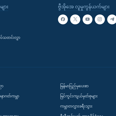
ုများ
ဗွီအိုအေ လူမှုကွန်ယက်များ
းလ်သတင်းလွှာ
ပညာ
မြန်မာပြည်မှပေးစာ
အနာဂတ်ကမ္ဘာ
မြင်ကွင်းကျယ်မှတ်စုများ
ကမ္ဘာတလွှားခရီးသွား