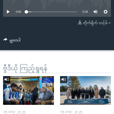
No media source currently available
အ
သုတပဒေသာ အင်္ဂလိပ်စာ
ညွန်း
Learning English
0:00
5:28
စာမျက်နှာ
သို့
ဗွီအိုအေ လူမှုကွန်ယက်များ
တိုက်ရိုက် လင့်ခ်
ကျော်
ကြည့်
မျှဝေပါ
ရန်
ဘာသာစကားများ
ရှာဖွေ
ရန်
နေရာ
ဗွီဒီယို ကြည့်ရှုရန်
သို့
ကျော်
ရန်
၁၅ မတ္၊ ၂၀၂၅
၁၅ မတ္၊ ၂၀၂၅