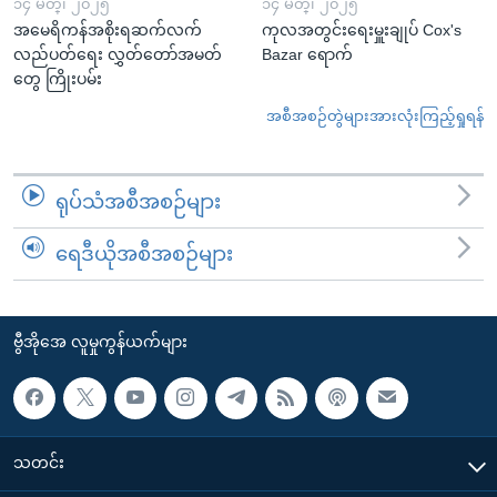
၁၄ မတ္၊ ၂၀၂၅
၁၄ မတ္၊ ၂၀၂၅
အမေရိကန်အစိုးရဆက်လက်
ကုလအတွင်းရေးမှူးချုပ် Cox's
လည်ပတ်ရေး လွှတ်တော်အမတ်
Bazar ရောက်
တွေ ကြိုးပမ်း
အစီအစဉ်တွဲများအားလုံးကြည့်ရှုရန်
ရုပ်သံအစီအစဉ်များ
ရေဒီယိုအစီအစဉ်များ
ဗွီအိုအေ လူမှုကွန်ယက်များ
သတင်း