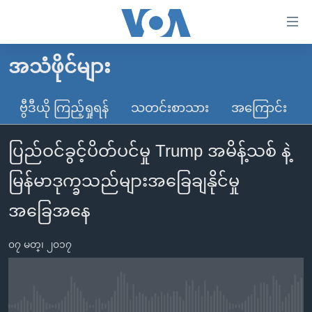
သုံး
ရ
လွယ်ကူ
အသံဖိုင်များ
မူလစာမျက်နှာ
စေ
မြန်မာ
ဗွီဒီယို ကြည့်ရှုရန်
သတင်းစာသား
အကြောင်း
သည့်
ကမ္ဘာ့သတင်းများ
Link
ပြည်ဝင်ခွင့်ပိတ်ပင်မှု Trump အမိန့်သစ် နဲ့
ဗွီဒီယို
နိုင်ငံတကာ
များ
သတင်းလွတ်လပ်ခွင့်
အမေရိကန်
မြန်မာဒုက္ခသည်များအခြေချနိုင်မှု
ပင်မ
ရပ်ဝန်းတခု လမ်းတခု အလွန်
တရုတ်
အကြောင်းအရာ
အခြေအနေ
သို့
အင်္ဂလိပ်စာလေ့လာမယ်
အစ္စရေး-ပါလက်စတိုင်း
ကျော်
၀၇ မတ္၊ ၂၀၁၇
အပတ်စဉ်ကဏ္ဍများ
အမေရိကန်သုံးအီဒီယံ
ကြည့်
ရေဒီယိုနှင့်ရုပ်သံ အချက်အလက်များ
မကြေးမုံရဲ့ အင်္ဂလိပ်စာ
ရေဒီယို
ရန်
ပင်မ
ရေဒီယို/တီဗွီအစီအစဉ်
ရုပ်ရှင်ထဲက အင်္ဂလိပ်စာ
တီဗွီ