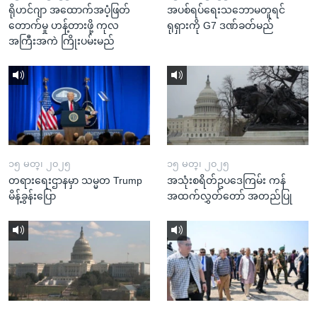
ရိုဟင်ဂျာ အထောက်အပံ့ဖြတ်
အပစ်ရပ်ရေးသဘောမတူရင်
တောက်မှု ဟန့်တားဖို့ ကုလ
ရုရှားကို G7 ဒဏ်ခတ်မည်
အကြီးအကဲ ကြိုးပမ်းမည်
၁၅ မတ္၊ ၂၀၂၅
၁၅ မတ္၊ ၂၀၂၅
တရားရေးဌာနမှာ သမ္မတ Trump
အသုံးစရိတ်ဥပဒေကြမ်း ကန်
မိန့်ခွန်းပြော
အထက်လွှတ်တော် အတည်ပြု