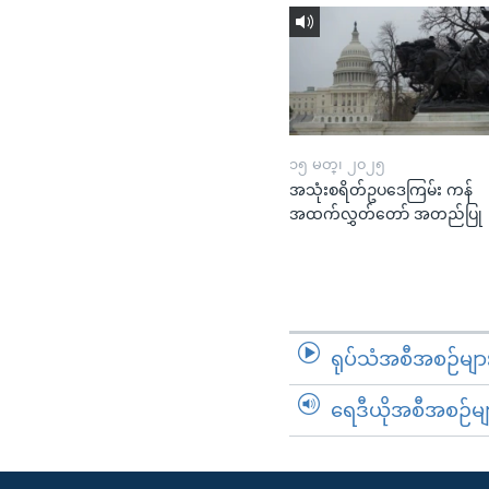
၁၅ မတ္၊ ၂၀၂၅
အသုံးစရိတ်ဥပဒေကြမ်း ကန်
အထက်လွှတ်တော် အတည်ပြု
ရုပ်သံအစီအစဉ်မျာ
ရေဒီယိုအစီအစဉ်မျ