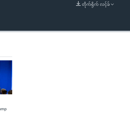
တိုက်ရိုက် လင့်ခ်
EMBED
rump