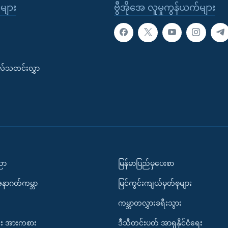
ုများ
ဗွီအိုအေ လူမှုကွန်ယက်များ
းလ်သတင်းလွှာ
ပညာ
မြန်မာပြည်မှပေးစာ
အနာဂတ်ကမ္ဘာ
မြင်ကွင်းကျယ်မှတ်စုများ
ကမ္ဘာတလွှားခရီးသွား
း အားကစား
ဒီသီတင်းပတ် အာရှနိုင်ငံရေး