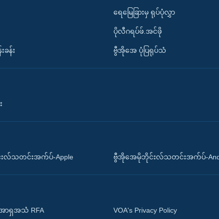
ရေမြေခြားမှ ရုပ်ပုံလွှာ
ပိုလီဂရပ်ဖ်.အင်ဖို
်းခန်း
ဗွီအိုအေ ပုံပြရုပ်သံ
း
ိုင်းလ်သတင်းအက်ပ်-Apple
ဗွီအိုအေမိုဘိုင်းလ်သတင်းအက်ပ်-An
 အာရှအသံ RFA
VOA's Privacy Policy