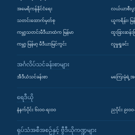
အမေရိကန်နိုင်ငံရေး
လယ်ယာစီးပွ
သတင်းထောက်မှတ်စု
ယူကရိန်း၊ မြန
ကမ္ဘာ့သတင်းမီဒီယာထဲက မြန်မာ
ထူးခြားဆန်း
ကမ္ဘာ့ မြန်မာ့ မီဒီယာမြင်ကွင်း
လူမှုရှုခင်း
အင်္ဂလိပ်သင်ခန်းစာများ
အီဒီယံသင်ခန်းစာ
မကြေးမုံရဲ့အင
ရေဒီယို
နံနက်ပိုင်း ၆း၀၀-ရး၀၀
ညပိုင်း ၉း၀
ရုပ်သံအစီအစဉ်နှင့် ဗွီဒီယိုကဏ္ဍများ