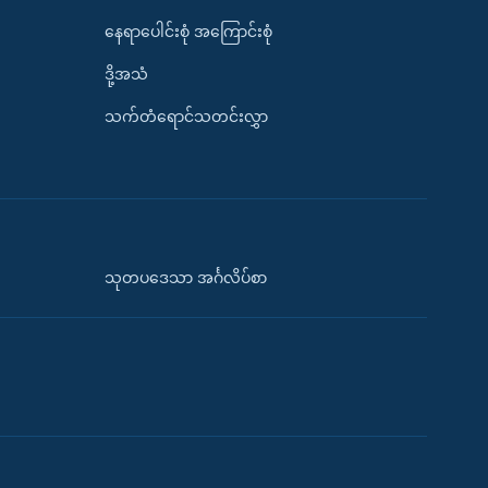
နေရာပေါင်းစုံ အကြောင်းစုံ
ဒို့အသံ
သက်တံရောင်သတင်းလွှာ
သုတပဒေသာ အင်္ဂလိပ်စာ