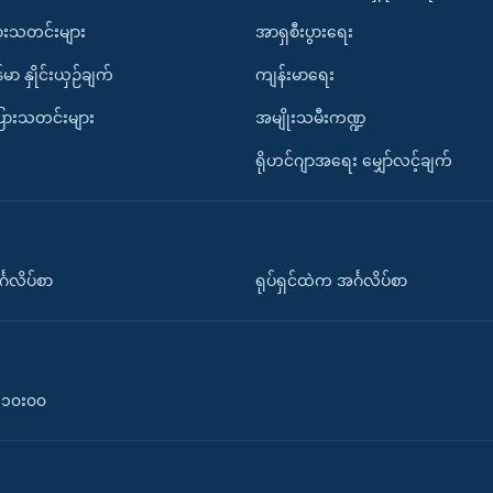
ားသတင်းများ
အာရှစီးပွားရေး
်မာ နှိုင်းယှဉ်ချက်
ကျန်းမာရေး
ပြားသတင်းများ
အမျိုးသမီးကဏ္ဍ
ရိုဟင်ဂျာအရေး မျှော်လင့်ချက်
်္ဂလိပ်စာ
ရုပ်ရှင်ထဲက အင်္ဂလိပ်စာ
၀-၁၀း၀၀