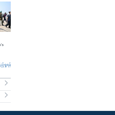
x's
်ရှုရန်