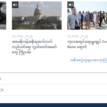
၁၄ မတ္၊ ၂၀၂၅
၁၄ မတ္၊ ၂၀၂၅
အမေရိကန်အစိုးရဆက်လက်
ကုလအတွင်းရေးမှူးချုပ် Co
လည်ပတ်ရေး လွှတ်တော်အမတ်
Bazar ရောက်
တွေ ကြိုးပမ်း
အစီအစဉ်တွဲများအားလုံးကြည့
း
ား