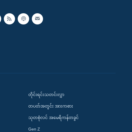
တိုင်းရင်းသတင်းလွှာ
တပတ်အတွင်း အားကစား
သုတစုံလင် အမေရိကန်တခွင်
Gen Z