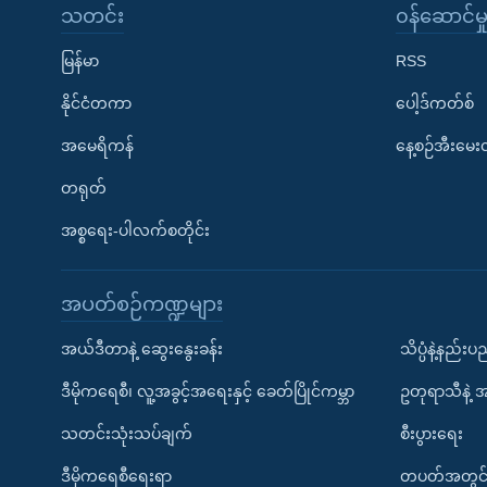
သတင်း
၀န်ဆောင်မှ
မြန်မာ
RSS
နိုင်ငံတကာ
ပေါ့ဒ်ကတ်စ်
အမေရိကန်
နေ့စဉ်အီးမေ
တရုတ်
အစ္စရေး-ပါလက်စတိုင်း
အပတ်စဉ်ကဏ္ဍများ
အယ်ဒီတာနဲ့ ဆွေးနွေးခန်း
သိပ္ပံနဲ့နည်း
ဒီမိုကရေစီ၊ လူ့အခွင့်အရေးနှင့် ခေတ်ပြိုင်ကမ္ဘာ
ဥတုရာသီနဲ့ 
သတင်းသုံးသပ်ချက်
စီးပွားရေး
ဒီမိုကရေစီရေးရာ
တပတ်အတွင်