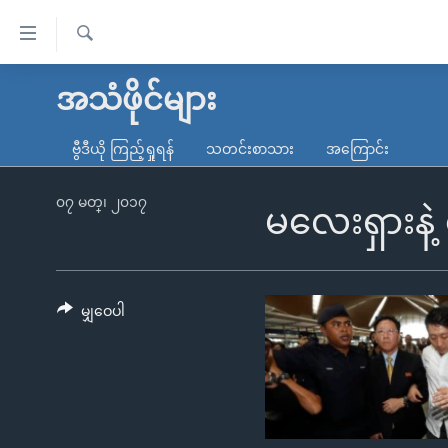
သုံး
ရ
ရှာဖွေ
လွယ်ကူ
မူလစာမျက်နှာ
အသံဖိုင်များ
ရ
စေ
မြန်မာ
လာ
ဗွီဒီယို ကြည့်ရှုရန်
သတင်းစာသား
အကြောင်း
သည့်
ဒ်
ကမ္ဘာ့သတင်းများ
Link
ဗွီဒီယို
နိုင်ငံတကာ
၀၇ မတ္၊ ၂၀၁၇
မလေးရှားနဲ့
များ
သတင်းလွတ်လပ်ခွင့်
အမေရိကန်
ပင်မ
ရပ်ဝန်းတခု လမ်းတခု အလွန်
တရုတ်
အကြောင်းအရာ
အင်္ဂလိပ်စာလေ့လာမယ်
အစ္စရေး-ပါလက်စတိုင်း
မျှဝေပါ
သို့
အပတ်စဉ်ကဏ္ဍများ
အမေရိကန်သုံးအီဒီယံ
ကျော်
ကြည့်
ရေဒီယိုနှင့်ရုပ်သံ အချက်အလက်များ
မကြေးမုံရဲ့ အင်္ဂလိပ်စာ
ရေဒီယို
ရန်
ရေဒီယို/တီဗွီအစီအစဉ်
ရုပ်ရှင်ထဲက အင်္ဂလိပ်စာ
တီဗွီ
ပင်မ