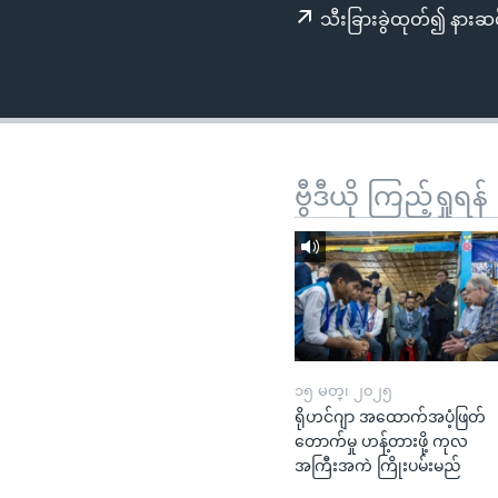
သုတပဒေသာ အင်္ဂလိပ်စာ
အ
သီးခြားခွဲထုတ်၍ နားဆင
ညွန်း
စာမျက်နှာ
သို့
ကျော်
ကြည့်
ရန်
ဗွီဒီယို ကြည့်ရှုရန်
ရှာဖွေ
ရန်
နေရာ
သို့
ကျော်
ရန်
၁၅ မတ္၊ ၂၀၂၅
ရိုဟင်ဂျာ အထောက်အပံ့ဖြတ်
တောက်မှု ဟန့်တားဖို့ ကုလ
အကြီးအကဲ ကြိုးပမ်းမည်