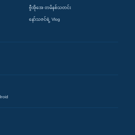
ဗွီအိုအေ တမိနစ်သတင်း
နော်သဇင်ရဲ့ Vlog
droid