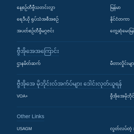
နေ့စဉ်တီဗွီသတင်းလွှာ
မြန်မာ
ရေဒီယို ရုပ်သံအစီအစဉ်
နိုင်ငံတကာ
အပတ်စဉ်တီဗွီမဂ္ဂဇင်း
တွေ့ဆုံမေးမြန
ဗွီအိုအေအကြောင်း
ဌာနမိတ်ဆက်
မီတာလှိုင်းမျာ
ဗွီအိုအေ မိုဘိုင်းလ်အက်ပ်များ ဒေါင်းလုတ်ယူရန်
Learning English
VOA+
ဗွီအိုအေမိုဘ
ဗွီအိုအေ လူမှုကွန်ယက်များ
Other Links
USAGM
လွတ်လပ်တဲ့