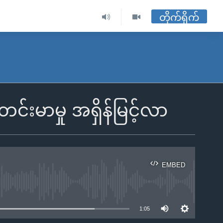
တိုက်ရိုက်
်းမာမှု အရှိန်မြင့်လာ
EMBED
ble
1:05