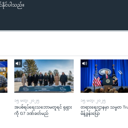
်နိုင်ပါသည်။
၁၅ မတ္၊ ၂၀၂၅
၁၅ မတ္၊ ၂၀၂၅
အပစ်ရပ်ရေးသဘောမတူရင် ရုရှား
တရားရေးဌာနမှာ သမ္မတ T
ကို G7 ဒဏ်ခတ်မည်
မိန့်ခွန်းပြော