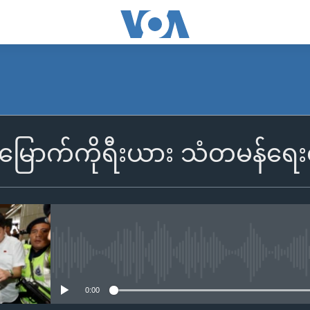
 မြောက်ကိုရီးယား သံတမန်ရေးတင
No media source currently availa
0:00