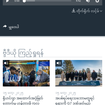
အ
0:00
4:42
သုတပဒေသာ အင်္ဂလိပ်စာ
ညွန်း
Learning English
တိုက်ရိုက် လင့်ခ်
စာမျက်နှာ
သို့
ဗွီအိုအေ လူမှုကွန်ယက်များ
ကျော်
မျှဝေပါ
ကြည့်
ရန်
ဘာသာစကားများ
ရှာဖွေ
ဗွီဒီယို ကြည့်ရှုရန်
ရန်
နေရာ
သို့
ကျော်
ရန်
၁၅ မတ္၊ ၂၀၂၅
၁၅ မတ္၊ ၂၀၂၅
ရိုဟင်ဂျာ အထောက်အပံ့ဖြတ်
အပစ်ရပ်ရေးသဘောမတူရင်
တောက်မှု ဟန့်တားဖို့ ကုလ
ရုရှားကို G7 ဒဏ်ခတ်မည်