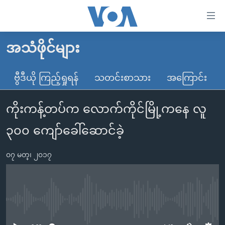
သုံး
ရ
လွယ်ကူ
အသံဖိုင်များ
မူလစာမျက်နှာ
စေ
မြန်မာ
ဗွီဒီယို ကြည့်ရှုရန်
သတင်းစာသား
အကြောင်း
သည့်
ကမ္ဘာ့သတင်းများ
Link
ကိုးကန့်တပ်က လောက်ကိုင်မြို့ကနေ လူ
ဗွီဒီယို
နိုင်ငံတကာ
များ
သတင်းလွတ်လပ်ခွင့်
အမေရိကန်
၃၀၀ ကျော်ခေါ်ဆောင်ခဲ့
ပင်မ
ရပ်ဝန်းတခု လမ်းတခု အလွန်
တရုတ်
အကြောင်းအရာ
၀၇ မတ္၊ ၂၀၁၇
သို့
အင်္ဂလိပ်စာလေ့လာမယ်
အစ္စရေး-ပါလက်စတိုင်း
ကျော်
အပတ်စဉ်ကဏ္ဍများ
အမေရိကန်သုံးအီဒီယံ
ကြည့်
ရေဒီယိုနှင့်ရုပ်သံ အချက်အလက်များ
မကြေးမုံရဲ့ အင်္ဂလိပ်စာ
ရေဒီယို
ရန်
No media source currently available
ပင်မ
ရေဒီယို/တီဗွီအစီအစဉ်
ရုပ်ရှင်ထဲက အင်္ဂလိပ်စာ
တီဗွီ