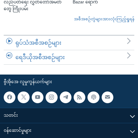
လည်ပတ်ရေး လွှတ်တော်အမတ်
Bazar ရောက်
တွေ ကြိုးပမ်း
အစီအစဉ်တွဲများအားလုံးကြည့်ရှုရန်
ရုပ်သံအစီအစဉ်များ
ရေဒီယိုအစီအစဉ်များ
ဗွီအိုအေ လူမှုကွန်ယက်များ
သတင်း
၀န်ဆောင်မှုများ