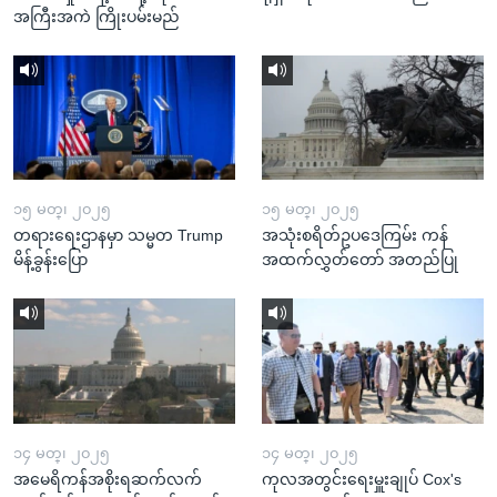
အကြီးအကဲ ကြိုးပမ်းမည်
၁၅ မတ္၊ ၂၀၂၅
၁၅ မတ္၊ ၂၀၂၅
တရားရေးဌာနမှာ သမ္မတ Trump
အသုံးစရိတ်ဥပဒေကြမ်း ကန်
မိန့်ခွန်းပြော
အထက်လွှတ်တော် အတည်ပြု
၁၄ မတ္၊ ၂၀၂၅
၁၄ မတ္၊ ၂၀၂၅
အမေရိကန်အစိုးရဆက်လက်
ကုလအတွင်းရေးမှူးချုပ် Cox's