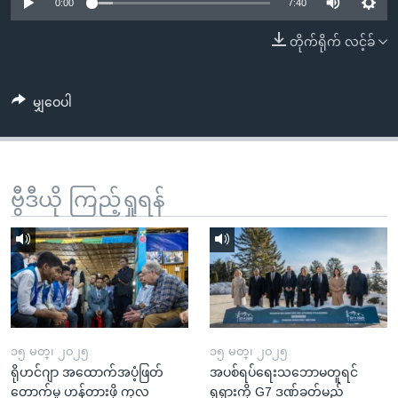
အ
0:00
7:40
သုတပဒေသာ အင်္ဂလိပ်စာ
ညွန်း
Learning English
တိုက်ရိုက် လင့်ခ်
စာမျက်နှာ
သို့
ဗွီအိုအေ လူမှုကွန်ယက်များ
ကျော်
မျှဝေပါ
ကြည့်
ရန်
ဘာသာစကားများ
ရှာဖွေ
ဗွီဒီယို ကြည့်ရှုရန်
ရန်
နေရာ
သို့
ကျော်
ရန်
၁၅ မတ္၊ ၂၀၂၅
၁၅ မတ္၊ ၂၀၂၅
ရိုဟင်ဂျာ အထောက်အပံ့ဖြတ်
အပစ်ရပ်ရေးသဘောမတူရင်
တောက်မှု ဟန့်တားဖို့ ကုလ
ရုရှားကို G7 ဒဏ်ခတ်မည်