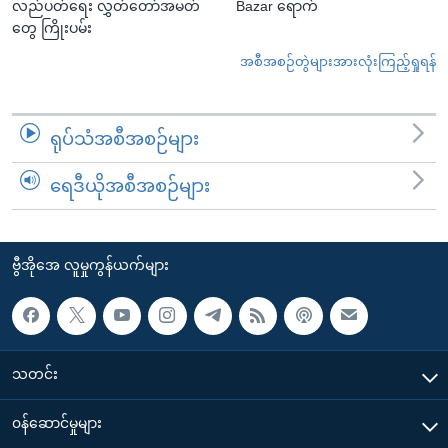
လည်ပတ်ရေး လွှတ်တော်အမတ်
Bazar ရောက်
တွေ ကြိုးပမ်း
အစီအစဉ်တွဲများအားလုံးကြည့်ရှုရန်
ရုပ်သံအစီအစဉ်များ
ရေဒီယိုအစီအစဉ်များ
ဗွီအိုအေ လူမှုကွန်ယက်များ
သတင်း
၀န်ဆောင်မှုများ