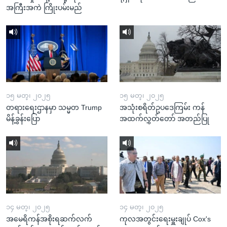
အကြီးအကဲ ကြိုးပမ်းမည်
၁၅ မတ္၊ ၂၀၂၅
၁၅ မတ္၊ ၂၀၂၅
တရားရေးဌာနမှာ သမ္မတ Trump
အသုံးစရိတ်ဥပဒေကြမ်း ကန်
မိန့်ခွန်းပြော
အထက်လွှတ်တော် အတည်ပြု
၁၄ မတ္၊ ၂၀၂၅
၁၄ မတ္၊ ၂၀၂၅
အမေရိကန်အစိုးရဆက်လက်
ကုလအတွင်းရေးမှူးချုပ် Cox's