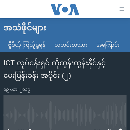
သုံး
ရ
လွယ်ကူ
အသံဖိုင်များ
မူလစာမျက်နှာ
စေ
မြန်မာ
ဗွီဒီယို ကြည့်ရှုရန်
သတင်းစာသား
အကြောင်း
သည့်
ကမ္ဘာ့သတင်းများ
Link
ICT လုပ်ငန်းရှင် ကိုထွန်းထွန်းနိုင်နှင့်
ဗွီဒီယို
နိုင်ငံတကာ
များ
သတင်းလွတ်လပ်ခွင့်
အမေရိကန်
မေးမြန်းခန်း အပိုင်း (၂)
ပင်မ
ရပ်ဝန်းတခု လမ်းတခု အလွန်
တရုတ်
အကြောင်းအရာ
၀၉ မတ္၊ ၂၀၁၇
သို့
အင်္ဂလိပ်စာလေ့လာမယ်
အစ္စရေး-ပါလက်စတိုင်း
ကျော်
အပတ်စဉ်ကဏ္ဍများ
အမေရိကန်သုံးအီဒီယံ
ကြည့်
ရေဒီယိုနှင့်ရုပ်သံ အချက်အလက်များ
မကြေးမုံရဲ့ အင်္ဂလိပ်စာ
ရေဒီယို
ရန်
No media source currently available
ပင်မ
ရေဒီယို/တီဗွီအစီအစဉ်
ရုပ်ရှင်ထဲက အင်္ဂလိပ်စာ
တီဗွီ