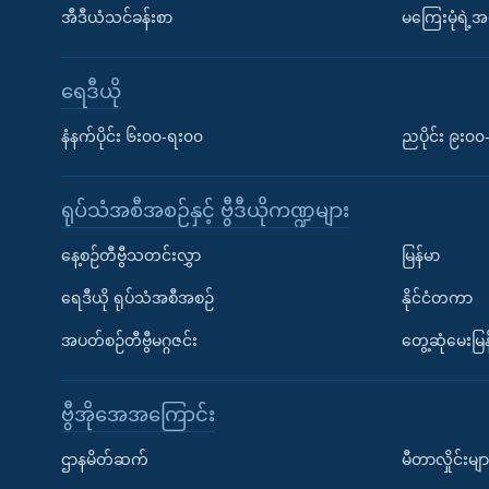
အီဒီယံသင်ခန်းစာ
မကြေးမုံရဲ့အင
ရေဒီယို
နံနက်ပိုင်း ၆း၀၀-ရး၀၀
ညပိုင်း ၉း၀
ရုပ်သံအစီအစဉ်နှင့် ဗွီဒီယိုကဏ္ဍများ
နေ့စဉ်တီဗွီသတင်းလွှာ
မြန်မာ
ရေဒီယို ရုပ်သံအစီအစဉ်
နိုင်ငံတကာ
အပတ်စဉ်တီဗွီမဂ္ဂဇင်း
တွေ့ဆုံမေးမြန
ဗွီအိုအေအကြောင်း
ဌာနမိတ်ဆက်
မီတာလှိုင်းမျာ