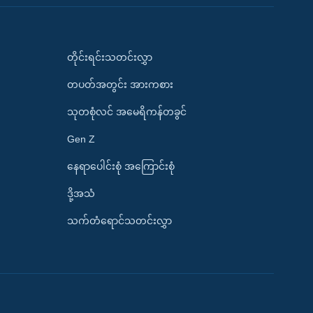
တိုင်းရင်းသတင်းလွှာ
တပတ်အတွင်း အားကစား
သုတစုံလင် အမေရိကန်တခွင်
Gen Z
နေရာပေါင်းစုံ အကြောင်းစုံ
ဒို့အသံ
သက်တံရောင်သတင်းလွှာ