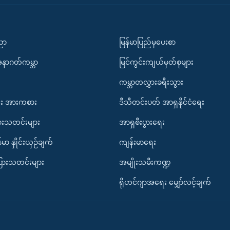
ပညာ
မြန်မာပြည်မှပေးစာ
အနာဂတ်ကမ္ဘာ
မြင်ကွင်းကျယ်မှတ်စုများ
ကမ္ဘာတလွှားခရီးသွား
း အားကစား
ဒီသီတင်းပတ် အာရှနိုင်ငံရေး
ားသတင်းများ
အာရှစီးပွားရေး
်မာ နှိုင်းယှဉ်ချက်
ကျန်းမာရေး
ပြားသတင်းများ
အမျိုးသမီးကဏ္ဍ
ရိုဟင်ဂျာအရေး မျှော်လင့်ချက်