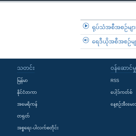
သုတပဒေသာ အင်္ဂလိပ်စာ
အ
ညွန်း
စာမျက်နှာ
သို့
ရုပ်သံအစီအစဉ်မျာ
ကျော်
ရေဒီယိုအစီအစဉ်မျ
ကြည့်
ရန်
ရှာဖွေ
ရန်
သတင်း
၀န်ဆောင်မှ
နေရာ
မြန်မာ
RSS
သို့
ကျော်
နိုင်ငံတကာ
ပေါ့ဒ်ကတ်စ်
ရန်
အမေရိကန်
နေ့စဉ်အီးမေ
တရုတ်
အစ္စရေး-ပါလက်စတိုင်း