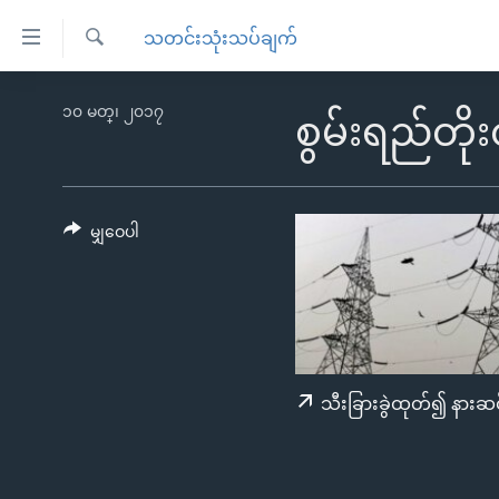
သုံး
သတင်းသုံးသပ်ချက်
ရ
ရှာဖွေ
လွယ်ကူ
မူလစာမျက်နှာ
၁၀ မတ္၊ ၂၀၁၇
ရ
စွမ်းရည်တိ
စေ
မြန်မာ
လာ
သည့်
ဒ်
ကမ္ဘာ့သတင်းများ
Link
ဗွီဒီယို
နိုင်ငံတကာ
မျှဝေပါ
များ
သတင်းလွတ်လပ်ခွင့်
အမေရိကန်
ပင်မ
ရပ်ဝန်းတခု လမ်းတခု အလွန်
တရုတ်
အကြောင်းအရာ
အင်္ဂလိပ်စာလေ့လာမယ်
အစ္စရေး-ပါလက်စတိုင်း
သို့
အပတ်စဉ်ကဏ္ဍများ
အမေရိကန်သုံးအီဒီယံ
ကျော်
သီးခြားခွဲထုတ်၍ နားဆင
ကြည့်
ရေဒီယိုနှင့်ရုပ်သံ အချက်အလက်များ
မကြေးမုံရဲ့ အင်္ဂလိပ်စာ
ရေဒီယို
ရန်
ရေဒီယို/တီဗွီအစီအစဉ်
ရုပ်ရှင်ထဲက အင်္ဂလိပ်စာ
တီဗွီ
ပင်မ