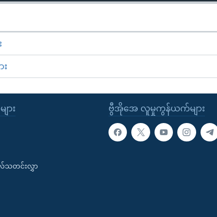
း
ား
ုများ
ဗွီအိုအေ လူမှုကွန်ယက်များ
းလ်သတင်းလွှာ