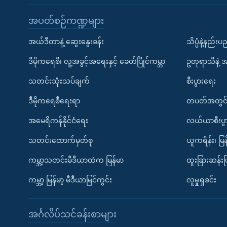
အပတ်စဉ်ကဏ္ဍများ
အယ်ဒီတာနဲ့ ဆွေးနွေးခန်း
သိပ္ပံနဲ့နည်း
ဒီမိုကရေစီ၊ လူ့အခွင့်အရေးနှင့် ခေတ်ပြိုင်ကမ္ဘာ
ဥတုရာသီနဲ့ 
သတင်းသုံးသပ်ချက်
စီးပွားရေး
ဒီမိုကရေစီရေးရာ
တပတ်အတွင်
အမေရိကန်နိုင်ငံရေး
လယ်ယာစီးပွ
သတင်းထောက်မှတ်စု
ယူကရိန်း၊ မြန
ကမ္ဘာ့သတင်းမီဒီယာထဲက မြန်မာ
ထူးခြားဆန်း
ကမ္ဘာ့ မြန်မာ့ မီဒီယာမြင်ကွင်း
လူမှုရှုခင်း
အင်္ဂလိပ်သင်ခန်းစာများ