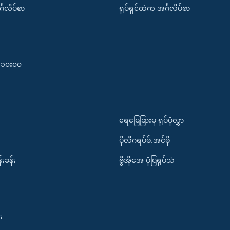
်္ဂလိပ်စာ
ရုပ်ရှင်ထဲက အင်္ဂလိပ်စာ
၀-၁၀း၀၀
ရေမြေခြားမှ ရုပ်ပုံလွှာ
ပိုလီဂရပ်ဖ်.အင်ဖို
်းခန်း
ဗွီအိုအေ ပုံပြရုပ်သံ
း