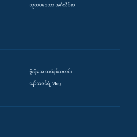
သုတပဒေသာ အင်္ဂလိပ်စာ
ဗွီအိုအေ တမိနစ်သတင်း
နော်သဇင်ရဲ့ Vlog