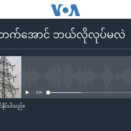
ုးတက်အောင် ဘယ်လိုလုပ်မလဲ
No media source currently availa
0:00
်နိုင်ပါသည်။