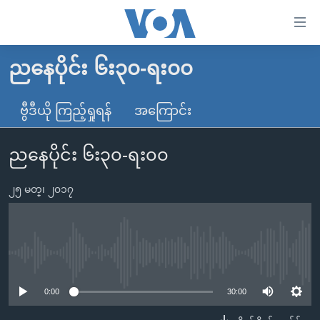
သုံး
ရ
လွယ်ကူ
ညနေပိုင်း ၆း၃၀-ရး၀၀
မူလစာမျက်နှာ
စေ
မြန်မာ
ဗွီဒီယို ကြည့်ရှုရန်
အကြောင်း
သည့်
ကမ္ဘာ့သတင်းများ
Link
ညနေပိုင်း ၆း၃၀-ရး၀၀
ဗွီဒီယို
နိုင်ငံတကာ
များ
သတင်းလွတ်လပ်ခွင့်
အမေရိကန်
ပင်မ
၂၅ မတ္၊ ၂၀၁၇
ရပ်ဝန်းတခု လမ်းတခု အလွန်
တရုတ်
အကြောင်းအရာ
သို့
အင်္ဂလိပ်စာလေ့လာမယ်
အစ္စရေး-ပါလက်စတိုင်း
ကျော်
အပတ်စဉ်ကဏ္ဍများ
အမေရိကန်သုံးအီဒီယံ
No media source currently available
ကြည့်
ရေဒီယိုနှင့်ရုပ်သံ အချက်အလက်များ
မကြေးမုံရဲ့ အင်္ဂလိပ်စာ
ရေဒီယို
ရန်
0:00
30:00
ပင်မ
ရေဒီယို/တီဗွီအစီအစဉ်
ရုပ်ရှင်ထဲက အင်္ဂလိပ်စာ
တီဗွီ