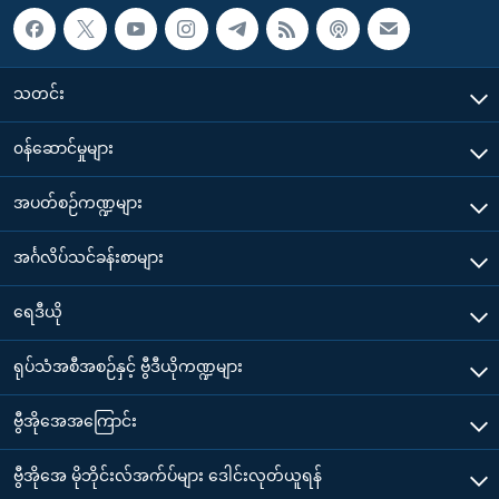
သတင်း
၀န်ဆောင်မှုများ
အပတ်စဉ်ကဏ္ဍများ
အင်္ဂလိပ်သင်ခန်းစာများ
ရေဒီယို
ရုပ်သံအစီအစဉ်နှင့် ဗွီဒီယိုကဏ္ဍများ
ဗွီအိုအေအကြောင်း
ဗွီအိုအေ မိုဘိုင်းလ်အက်ပ်များ ဒေါင်းလုတ်ယူရန်