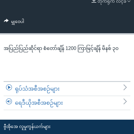
တိုက်ရိုက် လင့်ခ်
အ
သုတပဒေသာ အင်္ဂလိပ်စာ
ညွန်း
Learning English
စာမျက်နှာ
မျှဝေပါ
သို့
ဗွီအိုအေ လူမှုကွန်ယက်များ
ကျော်
ကြည့်
အပြည်ပြည်ဆိုင်ရာ စံတော်ချိန် 1200 ကြာမြင့်ချိန် မိနစ် ၃၀
ရန်
ဘာသာစကားများ
ရှာဖွေ
ရန်
နေရာ
သို့
ရုပ်သံအစီအစဉ်များ
ကျော်
ရန်
ရေဒီယိုအစီအစဉ်များ
ဗွီအိုအေ လူမှုကွန်ယက်များ