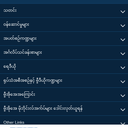
သတင်း
၀န်ဆောင်မှုများ
အပတ်စဉ်ကဏ္ဍများ
အင်္ဂလိပ်သင်ခန်းစာများ
ရေဒီယို
ရုပ်သံအစီအစဉ်နှင့် ဗွီဒီယိုကဏ္ဍများ
ဗွီအိုအေအကြောင်း
ဗွီအိုအေ မိုဘိုင်းလ်အက်ပ်များ ဒေါင်းလုတ်ယူရန်
Other Links