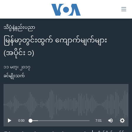
သုံး
ရ
လွယ်ကူ
သိပ္ပံနဲ့နည်းပညာ
မူလစာမျက်နှာ
စေ
မြန်မာ့တွင်းထွက် ကျောက်မျက်များ
မြန်မာ
သည့်
(အပိုင်း ၁)
ကမ္ဘာ့သတင်းများ
Link
ဗွီဒီယို
နိုင်ငံတကာ
များ
၁၁ မတ္၊ ၂၀၁၇
သတင်းလွတ်လပ်ခွင့်
အမေရိကန်
ခင်မျိုးသက်
ပင်မ
ရပ်ဝန်းတခု လမ်းတခု အလွန်
တရုတ်
အကြောင်းအရာ
သို့
အင်္ဂလိပ်စာလေ့လာမယ်
အစ္စရေး-ပါလက်စတိုင်း
ကျော်
အပတ်စဉ်ကဏ္ဍများ
အမေရိကန်သုံးအီဒီယံ
No media source currently available
ကြည့်
ရေဒီယိုနှင့်ရုပ်သံ အချက်အလက်များ
မကြေးမုံရဲ့ အင်္ဂလိပ်စာ
ရေဒီယို
ရန်
0:00
7:01
ပင်မ
ရေဒီယို/တီဗွီအစီအစဉ်
ရုပ်ရှင်ထဲက အင်္ဂလိပ်စာ
တီဗွီ