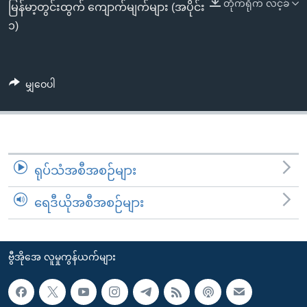
အ
တိုက်ရိုက် လင့်ခ်
မြန်မာ့တွင်းထွက် ကျောက်မျက်များ (အပိုင်း
သုတပဒေသာ အင်္ဂလိပ်စာ
ညွန်း
Learning English
၁)
စာမျက်နှာ
သို့
ဗွီအိုအေ လူမှုကွန်ယက်များ
ကျော်
မျှဝေပါ
ကြည့်
ရန်
ဘာသာစကားများ
ရှာဖွေ
ရန်
ရုပ်သံအစီအစဉ်များ
နေရာ
သို့
ရေဒီယိုအစီအစဉ်များ
ကျော်
ရန်
ဗွီအိုအေ လူမှုကွန်ယက်များ