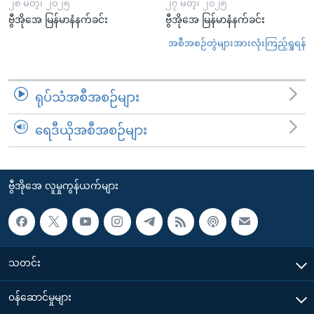
၂၈ မတ္၊ ၂၀၂၅
၂၇ မတ္၊ ၂၀၂၅
ဗွီအိုအေ မြန်မာနံနက်ခင်း
ဗွီအိုအေ မြန်မာနံနက်ခင်း
အစီအစဉ်တွဲများအားလုံးကြည့်ရှုရန်
ရုပ်သံအစီအစဉ်များ
ရေဒီယိုအစီအစဉ်များ
ဗွီအိုအေ လူမှုကွန်ယက်များ
သတင်း
၀န်ဆောင်မှုများ