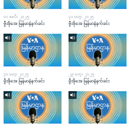
၀၁ ဧၿပီ၊ ၂၀၂၅
၃၁ မတ္၊ ၂၀၂၅
ဗွီအိုအေ မြန်မာနံနက်ခင်း
ဗွီအိုအေ မြန်မာနံနက်ခင်း
၃၀ မတ္၊ ၂၀၂၅
၂၉ မတ္၊ ၂၀၂၅
ဗွီအိုအေ မြန်မာနံနက်ခင်း
ဗွီအိုအေ မြန်မာနံနက်ခင်း