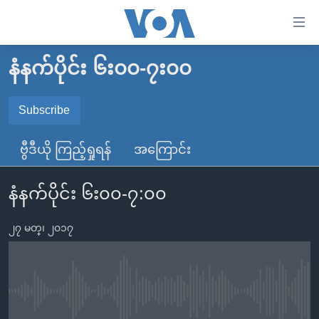
သုံး
ရ
လွယ်ကူ
နံနက်ပိုင်း ၆း၀၀-၇း၀၀
မူလစာမျက်နှာ
စေ
မြန်မာ
Subscribe
သည့်
SUBSCRIBE
ကမ္ဘာ့သတင်းများ
Link
ဗွီဒီယို ကြည့်ရှုရန်
အကြောင်း
ဗွီဒီယို
နိုင်ငံတကာ
များ
Spotify
သတင်းလွတ်လပ်ခွင့်
အမေရိကန်
ပင်မ
နံနက်ပိုင်း ၆း၀၀-၇:၀၀
ရပ်ဝန်းတခု လမ်းတခု အလွန်
တရုတ်
အကြောင်းအရာ
ရယူရန်
သို့
၂၇ မတ္၊ ၂၀၁၇
အင်္ဂလိပ်စာလေ့လာမယ်
အစ္စရေး-ပါလက်စတိုင်း
ကျော်
အပတ်စဉ်ကဏ္ဍများ
အမေရိကန်သုံးအီဒီယံ
ကြည့်
ရေဒီယိုနှင့်ရုပ်သံ အချက်အလက်များ
မကြေးမုံရဲ့ အင်္ဂလိပ်စာ
ရေဒီယို
ရန်
No media source currently available
ပင်မ
ရေဒီယို/တီဗွီအစီအစဉ်
ရုပ်ရှင်ထဲက အင်္ဂလိပ်စာ
တီဗွီ