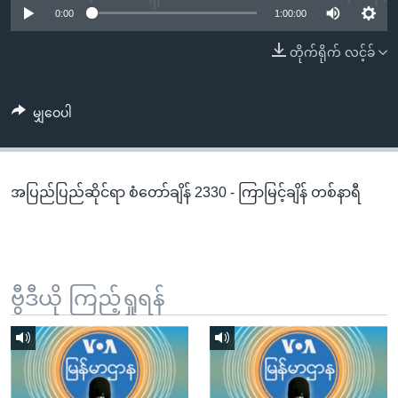
အ
0:00
1:00:00
သုတပဒေသာ အင်္ဂလိပ်စာ
ညွန်း
Learning English
တိုက်ရိုက် လင့်ခ်
စာမျက်နှာ
သို့
ဗွီအိုအေ လူမှုကွန်ယက်များ
ကျော်
မျှဝေပါ
ကြည့်
ရန်
ဘာသာစကားများ
ရှာဖွေ
အပြည်ပြည်ဆိုင်ရာ စံတော်ချိန် 2330 - ကြာမြင့်ချိန် တစ်နာရီ
ရန်
နေရာ
သို့
ကျော်
ရန်
ဗွီဒီယို ကြည့်ရှုရန်