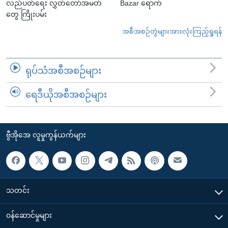
လည်ပတ်ရေး လွှတ်တော်အမတ်
Bazar ရောက်
တွေ ကြိုးပမ်း
အစီအစဉ်တွဲများအားလုံးကြည့်ရှုရန်
ရုပ်သံအစီအစဉ်များ
ရေဒီယိုအစီအစဉ်များ
ဗွီအိုအေ လူမှုကွန်ယက်များ
သတင်း
၀န်ဆောင်မှုများ