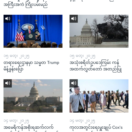
အကြီးအကဲ ကြိုးပမ်းမည်
၁၅ မတ္၊ ၂၀၂၅
၁၅ မတ္၊ ၂၀၂၅
တရားရေးဌာနမှာ သမ္မတ Trump
အသုံးစရိတ်ဥပဒေကြမ်း ကန်
မိန့်ခွန်းပြော
အထက်လွှတ်တော် အတည်ပြု
၁၄ မတ္၊ ၂၀၂၅
၁၄ မတ္၊ ၂၀၂၅
အမေရိကန်အစိုးရဆက်လက်
ကုလအတွင်းရေးမှူးချုပ် Cox's