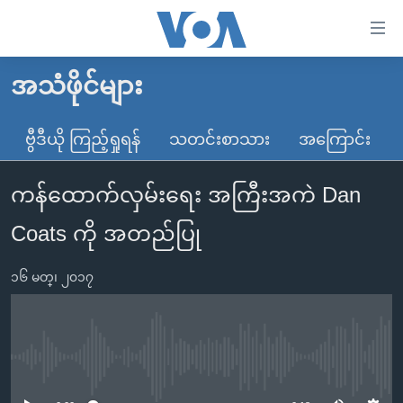
သုံး
ရ
လွယ်ကူ
အသံဖိုင်များ
မူလစာမျက်နှာ
စေ
မြန်မာ
ဗွီဒီယို ကြည့်ရှုရန်
သတင်းစာသား
အကြောင်း
သည့်
ကမ္ဘာ့သတင်းများ
Link
ကန်ထောက်လှမ်းရေး အကြီးအကဲ Dan
ဗွီဒီယို
နိုင်ငံတကာ
များ
သတင်းလွတ်လပ်ခွင့်
အမေရိကန်
Coats ကို အတည်ပြု
ပင်မ
ရပ်ဝန်းတခု လမ်းတခု အလွန်
တရုတ်
အကြောင်းအရာ
၁၆ မတ္၊ ၂၀၁၇
သို့
အင်္ဂလိပ်စာလေ့လာမယ်
အစ္စရေး-ပါလက်စတိုင်း
ကျော်
အပတ်စဉ်ကဏ္ဍများ
အမေရိကန်သုံးအီဒီယံ
ကြည့်
ရေဒီယိုနှင့်ရုပ်သံ အချက်အလက်များ
မကြေးမုံရဲ့ အင်္ဂလိပ်စာ
ရေဒီယို
ရန်
No media source currently available
ပင်မ
ရေဒီယို/တီဗွီအစီအစဉ်
ရုပ်ရှင်ထဲက အင်္ဂလိပ်စာ
တီဗွီ