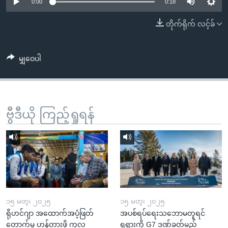
အ
0:00
0:18
သုတပဒေသာ အင်္ဂလိပ်စာ
ညွန်း
Learning English
တိုက်ရိုက် လင့်ခ်
စာမျက်နှာ
သို့
ဗွီအိုအေ လူမှုကွန်ယက်များ
ကျော်
မျှဝေပါ
ကြည့်
ရန်
ဘာသာစကားများ
ရှာဖွေ
ဗွီဒီယို ကြည့်ရှုရန်
ရန်
နေရာ
သို့
ကျော်
ရန်
၁၅ မတ္၊ ၂၀၂၅
၁၅ မတ္၊ ၂၀၂၅
ရိုဟင်ဂျာ အထောက်အပံ့ဖြတ်
အပစ်ရပ်ရေးသဘောမတူရင်
တောက်မှု ဟန့်တားဖို့ ကုလ
ရုရှားကို G7 ဒဏ်ခတ်မည်