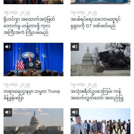
၁၅ မတ္၊ ၂၀၂၅
၁၅ မတ္၊ ၂၀၂၅
ရိုဟင်ဂျာ အထောက်အပံ့ဖြတ်
အပစ်ရပ်ရေးသဘောမတူရင်
တောက်မှု ဟန့်တားဖို့ ကုလ
ရုရှားကို G7 ဒဏ်ခတ်မည်
အကြီးအကဲ ကြိုးပမ်းမည်
၁၅ မတ္၊ ၂၀၂၅
၁၅ မတ္၊ ၂၀၂၅
တရားရေးဌာနမှာ သမ္မတ Trump
အသုံးစရိတ်ဥပဒေကြမ်း ကန်
မိန့်ခွန်းပြော
အထက်လွှတ်တော် အတည်ပြု