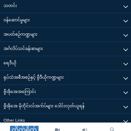
သတင်း
၀န်ဆောင်မှုများ
အပတ်စဉ်ကဏ္ဍများ
အင်္ဂလိပ်သင်ခန်းစာများ
ရေဒီယို
ရုပ်သံအစီအစဉ်နှင့် ဗွီဒီယိုကဏ္ဍများ
ဗွီအိုအေအကြောင်း
ဗွီအိုအေ မိုဘိုင်းလ်အက်ပ်များ ဒေါင်းလုတ်ယူရန်
Other Links
တိုက်ရိုက်