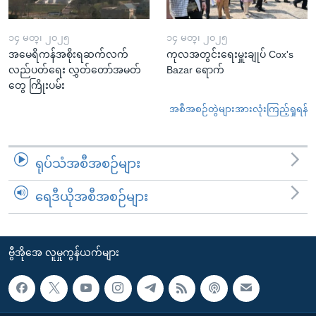
၁၄ မတ္၊ ၂၀၂၅
၁၄ မတ္၊ ၂၀၂၅
အမေရိကန်အစိုးရဆက်လက်
ကုလအတွင်းရေးမှူးချုပ် Cox's
လည်ပတ်ရေး လွှတ်တော်အမတ်
Bazar ရောက်
တွေ ကြိုးပမ်း
အစီအစဉ်တွဲများအားလုံးကြည့်ရှုရန်
ရုပ်သံအစီအစဉ်များ
ရေဒီယိုအစီအစဉ်များ
ဗွီအိုအေ လူမှုကွန်ယက်များ