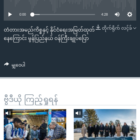
No media source currently available
အ
သုတပဒေသာ အင်္ဂလိပ်စာ
ညွန်း
Learning English
0:00
4:28
စာမျက်နှာ
သို့
ဗွီအိုအေ လူမှုကွန်ယက်များ
တိုက်ရိုက် လင့်ခ်
တံတားအမည်ကိစ္စနှင့် နိုင်ငံရေးအမြတ်ထုတ်
ကျော်
နေကြောင်း မွန်ပြည်နယ် ဝန်ကြီးချုပ်ပြော
ကြည့်
ရန်
ဘာသာစကားများ
ရှာဖွေ
မျှဝေပါ
ရန်
နေရာ
သို့
ကျော်
ဗွီဒီယို ကြည့်ရှုရန်
ရန်