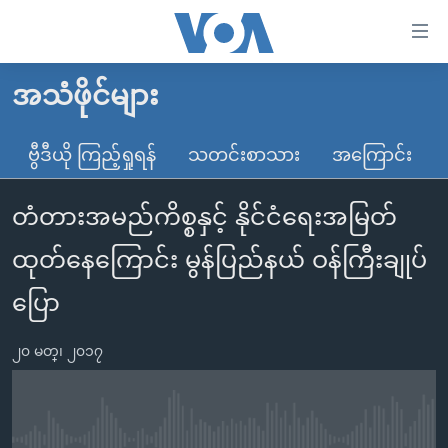
သုံး
ရ
လွယ်ကူ
အသံဖိုင်များ
မူလစာမျက်နှာ
စေ
မြန်မာ
ဗွီဒီယို ကြည့်ရှုရန်
သတင်းစာသား
အကြောင်း
သည့်
ကမ္ဘာ့သတင်းများ
Link
တံတားအမည်ကိစ္စနှင့် နိုင်ငံရေးအမြတ်
ဗွီဒီယို
နိုင်ငံတကာ
များ
သတင်းလွတ်လပ်ခွင့်
အမေရိကန်
ထုတ်နေကြောင်း မွန်ပြည်နယ် ဝန်ကြီးချုပ်
ပင်မ
ရပ်ဝန်းတခု လမ်းတခု အလွန်
တရုတ်
အကြောင်းအရာ
ပြော
သို့
အင်္ဂလိပ်စာလေ့လာမယ်
အစ္စရေး-ပါလက်စတိုင်း
ကျော်
၂၀ မတ္၊ ၂၀၁၇
အပတ်စဉ်ကဏ္ဍများ
အမေရိကန်သုံးအီဒီယံ
ကြည့်
ရေဒီယိုနှင့်ရုပ်သံ အချက်အလက်များ
မကြေးမုံရဲ့ အင်္ဂလိပ်စာ
ရေဒီယို
ရန်
ပင်မ
ရေဒီယို/တီဗွီအစီအစဉ်
ရုပ်ရှင်ထဲက အင်္ဂလိပ်စာ
တီဗွီ