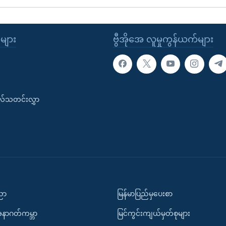
ုများ
ဗွီအိုအေ လူမှုကွန်ယက်များ
းလ်သတင်းလွှာ
ပညာ
မြန်မာပြည်မှပေးစာ
အနာဂတ်ကမ္ဘာ
မြင်ကွင်းကျယ်မှတ်စုများ