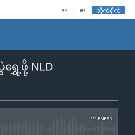
တိုက်ရိုက်
ရွှေ့ဖို့ NLD
EMBED
ble