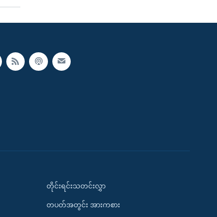
တိုင်းရင်းသတင်းလွှာ
တပတ်အတွင်း အားကစား