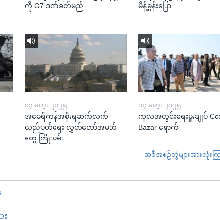
ကို G7 ဒဏ်ခတ်မည်
မိန့်ခွန်းပြော
၁၄ မတ္၊ ၂၀၂၅
၁၄ မတ္၊ ၂၀၂၅
အမေရိကန်အစိုးရဆက်လက်
ကုလအတွင်းရေးမှူးချုပ် Co
လည်ပတ်ရေး လွှတ်တော်အမတ်
Bazar ရောက်
တွေ ကြိုးပမ်း
အစီအစဉ်တွဲများအားလုံးကြည့
း
ား