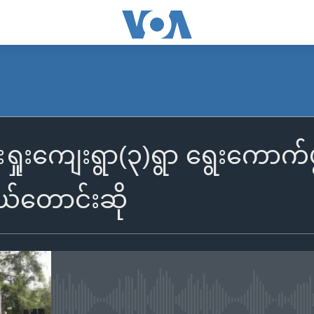
်းရှုးကျေးရွာ(၃)ရွာ ရွေးကောက်ပွဲ
ယ်တောင်းဆို
No media source currently availa