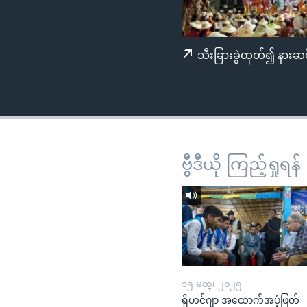
သုတပဒေသာ အင်္ဂလိပ်စာ
အ
ညွန်း
စာမျက်နှာ
သီးခြားခွဲထုတ်၍ နားဆင
သို့
ကျော်
ကြည့်
ရန်
ရှာဖွေ
ရန်
ဗွီဒီယို ကြည့်ရှုရန်
နေရာ
သို့
ကျော်
ရန်
၁၅ မတ္၊ ၂၀၂၅
ရိုဟင်ဂျာ အထောက်အပံ့ဖြတ်