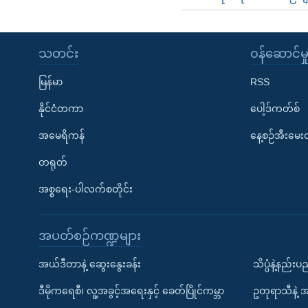
သတင်း
၀န်ဆောင်မှ
မြန်မာ
RSS
နိုင်ငံတကာ
ပေါ့ဒ်ကတ်စ်
အမေရိကန်
နေ့စဉ်အီးမေ
တရုတ်
အစ္စရေး-ပါလက်စတိုင်း
အပတ်စဉ်ကဏ္ဍများ
အယ်ဒီတာနဲ့ ဆွေးနွေးခန်း
သိပ္ပံနဲ့နည်း
ဒီမိုကရေစီ၊ လူ့အခွင့်အရေးနှင့် ခေတ်ပြိုင်ကမ္ဘာ
ဥတုရာသီနဲ့ 