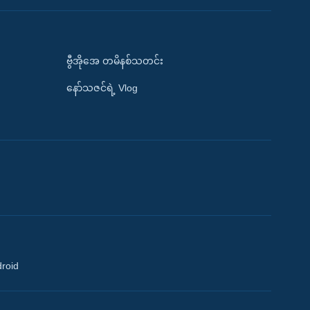
ဗွီအိုအေ တမိနစ်သတင်း
နော်သဇင်ရဲ့ Vlog
droid