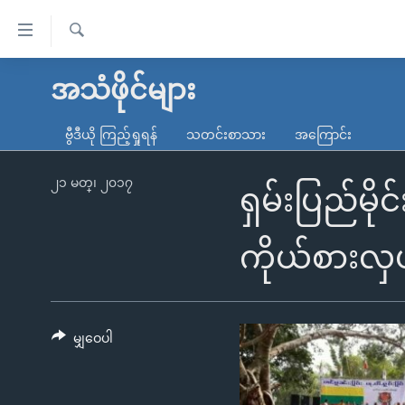
သုံး
ရ
ရှာဖွေ
လွယ်ကူ
မူလစာမျက်နှာ
အသံဖိုင်များ
ရ
စေ
မြန်မာ
လာ
ဗွီဒီယို ကြည့်ရှုရန်
သတင်းစာသား
အကြောင်း
သည့်
ဒ်
ကမ္ဘာ့သတင်းများ
Link
ဗွီဒီယို
နိုင်ငံတကာ
၂၁ မတ္၊ ၂၀၁၇
ရှမ်းပြည်မိုင
များ
သတင်းလွတ်လပ်ခွင့်
အမေရိကန်
ပင်မ
ရပ်ဝန်းတခု လမ်းတခု အလွန်
တရုတ်
ကိုယ်စားလှ
အကြောင်းအရာ
အင်္ဂလိပ်စာလေ့လာမယ်
အစ္စရေး-ပါလက်စတိုင်း
သို့
အပတ်စဉ်ကဏ္ဍများ
အမေရိကန်သုံးအီဒီယံ
ကျော်
ကြည့်
မျှဝေပါ
ရေဒီယိုနှင့်ရုပ်သံ အချက်အလက်များ
မကြေးမုံရဲ့ အင်္ဂလိပ်စာ
ရေဒီယို
ရန်
ရေဒီယို/တီဗွီအစီအစဉ်
ရုပ်ရှင်ထဲက အင်္ဂလိပ်စာ
တီဗွီ
ပင်မ