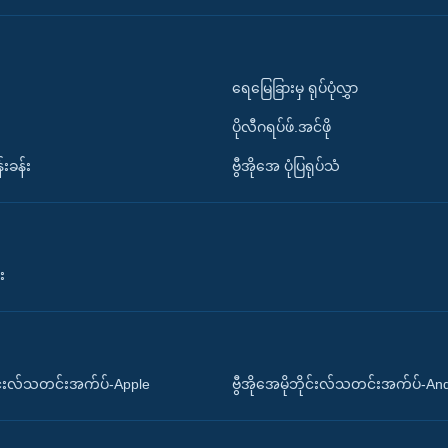
ရေမြေခြားမှ ရုပ်ပုံလွှာ
ပိုလီဂရပ်ဖ်.အင်ဖို
်းခန်း
ဗွီအိုအေ ပုံပြရုပ်သံ
း
ိုင်းလ်သတင်းအက်ပ်-Apple
ဗွီအိုအေမိုဘိုင်းလ်သတင်းအက်ပ်-An