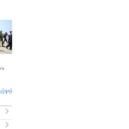
x's
်ရှုရန်