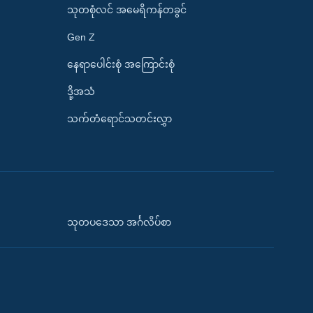
သုတစုံလင် အမေရိကန်တခွင်
Gen Z
နေရာပေါင်းစုံ အကြောင်းစုံ
ဒို့အသံ
သက်တံရောင်သတင်းလွှာ
သုတပဒေသာ အင်္ဂလိပ်စာ