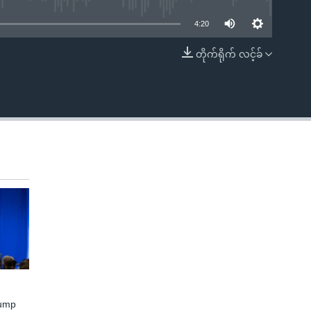
4:20
တိုက်ရိုက် လင့်ခ်
EMBED
rump