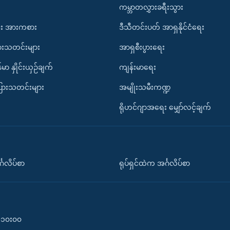
ကမ္ဘာတလွှားခရီးသွား
း အားကစား
ဒီသီတင်းပတ် အာရှနိုင်ငံရေး
ားသတင်းများ
အာရှစီးပွားရေး
်မာ နှိုင်းယှဉ်ချက်
ကျန်းမာရေး
ပြားသတင်းများ
အမျိုးသမီးကဏ္ဍ
ရိုဟင်ဂျာအရေး မျှော်လင့်ချက်
်္ဂလိပ်စာ
ရုပ်ရှင်ထဲက အင်္ဂလိပ်စာ
၀-၁၀း၀၀