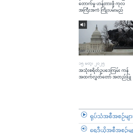
တောက်မှု ဟန့်တားဖို့ ကုလ
အကြီးအကဲ ကြိုးပမ်းမည်
၁၅ မတ္၊ ၂၀၂၅
အသုံးစရိတ်ဥပဒေကြမ်း ကန်
အထက်လွှတ်တော် အတည်ပြု
ရုပ်သံအစီအစဉ်မျာ
ရေဒီယိုအစီအစဉ်မျ