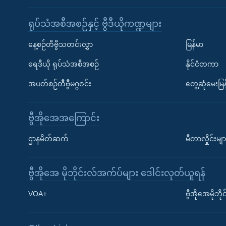
ရုပ်သံအစီအစဉ်နှင့် ဗွီဒီယိုကဏ္ဍများ
နေ့စဉ်တီဗွီသတင်းလွှာ
မြန်မာ
ရေဒီယို ရုပ်သံအစီအစဉ်
နိုင်ငံတကာ
အပတ်စဉ်တီဗွီမဂ္ဂဇင်း
တွေ့ဆုံမေးမြန
ဗွီအိုအေအကြောင်း
ဌာနမိတ်ဆက်
မီတာလှိုင်းမျာ
ဗွီအိုအေ မိုဘိုင်းလ်အက်ပ်များ ဒေါင်းလုတ်ယူရန်
Learning English
VOA+
ဗွီအိုအေမိုဘ
ဗွီအိုအေ လူမှုကွန်ယက်များ