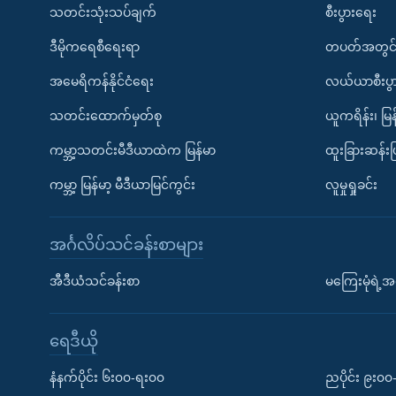
သတင်းသုံးသပ်ချက်
စီးပွားရေး
ဒီမိုကရေစီရေးရာ
တပတ်အတွင်
အမေရိကန်နိုင်ငံရေး
လယ်ယာစီးပွ
သတင်းထောက်မှတ်စု
ယူကရိန်း၊ မြန
ကမ္ဘာ့သတင်းမီဒီယာထဲက မြန်မာ
ထူးခြားဆန်း
ကမ္ဘာ့ မြန်မာ့ မီဒီယာမြင်ကွင်း
လူမှုရှုခင်း
အင်္ဂလိပ်သင်ခန်းစာများ
အီဒီယံသင်ခန်းစာ
မကြေးမုံရဲ့အင
ရေဒီယို
နံနက်ပိုင်း ၆း၀၀-ရး၀၀
ညပိုင်း ၉း၀