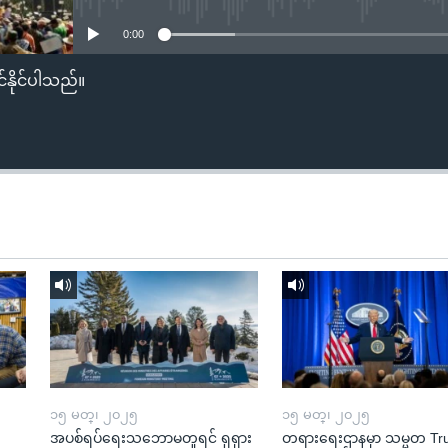
0:00
်နိုင်ပါသည်။
၁၅ မတ္၊ ၂၀၂၅
၁၅ မတ္၊ ၂၀၂၅
အပစ်ရပ်ရေးသဘောမတူရင် ရုရှား
တရားရေးဌာနမှာ သမ္မတ T