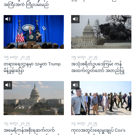
အကြီးအကဲ ကြိုးပမ်းမည်
၁၅ မတ္၊ ၂၀၂၅
၁၅ မတ္၊ ၂၀၂၅
တရားရေးဌာနမှာ သမ္မတ Trump
အသုံးစရိတ်ဥပဒေကြမ်း ကန်
မိန့်ခွန်းပြော
အထက်လွှတ်တော် အတည်ပြု
၁၄ မတ္၊ ၂၀၂၅
၁၄ မတ္၊ ၂၀၂၅
အမေရိကန်အစိုးရဆက်လက်
ကုလအတွင်းရေးမှူးချုပ် Cox's