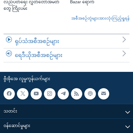
လည်ပတ်ရေး လွှတ်တော်အမတ်
Bazar ရောက်
တွေ ကြိုးပမ်း
အစီအစဉ်တွဲများအားလုံးကြည့်ရှုရန်
ရုပ်သံအစီအစဉ်များ
ရေဒီယိုအစီအစဉ်များ
ဗွီအိုအေ လူမှုကွန်ယက်များ
သတင်း
၀န်ဆောင်မှုများ