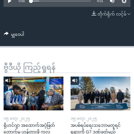
အ
0:00
4:01
သုတပဒေသာ အင်္ဂလိပ်စာ
ညွန်း
Learning English
တိုက်ရိုက် လင့်ခ်
စာမျက်နှာ
သို့
ဗွီအိုအေ လူမှုကွန်ယက်များ
ကျော်
မျှဝေပါ
ကြည့်
ရန်
ဘာသာစကားများ
ရှာဖွေ
ဗွီဒီယို ကြည့်ရှုရန်
ရန်
နေရာ
သို့
ကျော်
ရန်
၁၅ မတ္၊ ၂၀၂၅
၁၅ မတ္၊ ၂၀၂၅
ရိုဟင်ဂျာ အထောက်အပံ့ဖြတ်
အပစ်ရပ်ရေးသဘောမတူရင်
တောက်မှု ဟန့်တားဖို့ ကုလ
ရုရှားကို G7 ဒဏ်ခတ်မည်