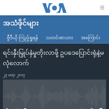
သုံး
ရ
လွယ်ကူ
အသံဖိုင်များ
မူလစာမျက်နှာ
စေ
မြန်မာ
ဗွီဒီယို ကြည့်ရှုရန်
သတင်းစာသား
အကြောင်း
သည့်
ကမ္ဘာ့သတင်းများ
Link
ရင်းနှီးမြှုပ်နှံမှုတိုးလာဖို့ ဥပဒေပြောင်းရုံနဲ့မ
ဗွီဒီယို
နိုင်ငံတကာ
များ
သတင်းလွတ်လပ်ခွင့်
အမေရိကန်
လုံလောက်
ပင်မ
ရပ်ဝန်းတခု လမ်းတခု အလွန်
တရုတ်
အကြောင်းအရာ
၂၃ မတ္၊ ၂၀၁၇
သို့
အင်္ဂလိပ်စာလေ့လာမယ်
အစ္စရေး-ပါလက်စတိုင်း
ကျော်
အပတ်စဉ်ကဏ္ဍများ
အမေရိကန်သုံးအီဒီယံ
ကြည့်
ရေဒီယိုနှင့်ရုပ်သံ အချက်အလက်များ
မကြေးမုံရဲ့ အင်္ဂလိပ်စာ
ရေဒီယို
ရန်
No media source currently available
ပင်မ
ရေဒီယို/တီဗွီအစီအစဉ်
ရုပ်ရှင်ထဲက အင်္ဂလိပ်စာ
တီဗွီ