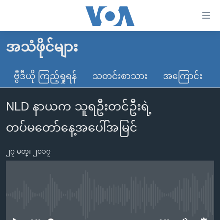
သုံး
ရ
လွယ်ကူ
အသံဖိုင်များ
မူလစာမျက်နှာ
စေ
မြန်မာ
ဗွီဒီယို ကြည့်ရှုရန်
သတင်းစာသား
အကြောင်း
သည့်
ကမ္ဘာ့သတင်းများ
Link
NLD နာယက သူရဦးတင်ဦးရဲ့
ဗွီဒီယို
နိုင်ငံတကာ
များ
သတင်းလွတ်လပ်ခွင့်
အမေရိကန်
တပ်မတော်နေ့အပေါ်အမြင်
ပင်မ
ရပ်ဝန်းတခု လမ်းတခု အလွန်
တရုတ်
အကြောင်းအရာ
၂၇ မတ္၊ ၂၀၁၇
သို့
အင်္ဂလိပ်စာလေ့လာမယ်
အစ္စရေး-ပါလက်စတိုင်း
ကျော်
အပတ်စဉ်ကဏ္ဍများ
အမေရိကန်သုံးအီဒီယံ
ကြည့်
ရေဒီယိုနှင့်ရုပ်သံ အချက်အလက်များ
မကြေးမုံရဲ့ အင်္ဂလိပ်စာ
ရေဒီယို
ရန်
No media source currently available
ပင်မ
ရေဒီယို/တီဗွီအစီအစဉ်
ရုပ်ရှင်ထဲက အင်္ဂလိပ်စာ
တီဗွီ