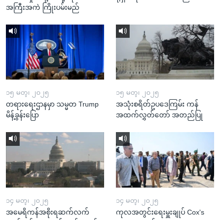
အကြီးအကဲ ကြိုးပမ်းမည်
၁၅ မတ္၊ ၂၀၂၅
၁၅ မတ္၊ ၂၀၂၅
တရားရေးဌာနမှာ သမ္မတ Trump
အသုံးစရိတ်ဥပဒေကြမ်း ကန်
မိန့်ခွန်းပြော
အထက်လွှတ်တော် အတည်ပြု
၁၄ မတ္၊ ၂၀၂၅
၁၄ မတ္၊ ၂၀၂၅
အမေရိကန်အစိုးရဆက်လက်
ကုလအတွင်းရေးမှူးချုပ် Cox's