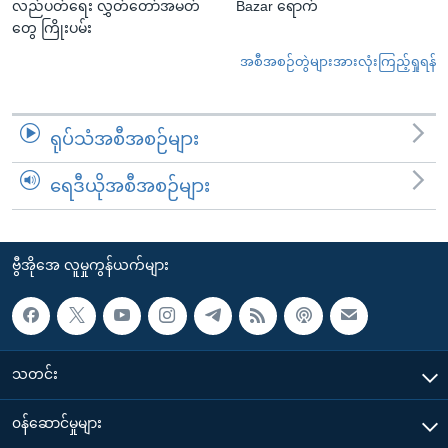
လည်ပတ်ရေး လွှတ်တော်အမတ်
Bazar ရောက်
တွေ ကြိုးပမ်း
အစီအစဉ်တွဲများအားလုံးကြည့်ရှုရန်
ရုပ်သံအစီအစဉ်များ
ရေဒီယိုအစီအစဉ်များ
ဗွီအိုအေ လူမှုကွန်ယက်များ
သတင်း
၀န်ဆောင်မှုများ