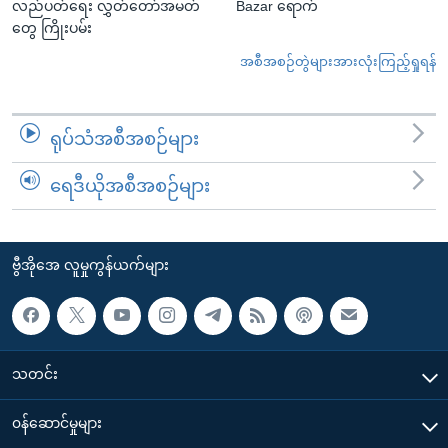
လည်ပတ်ရေး လွှတ်တော်အမတ်
Bazar ရောက်
တွေ ကြိုးပမ်း
အစီအစဉ်တွဲများအားလုံးကြည့်ရှုရန်
ရုပ်သံအစီအစဉ်များ
ရေဒီယိုအစီအစဉ်များ
ဗွီအိုအေ လူမှုကွန်ယက်များ
သတင်း
၀န်ဆောင်မှုများ