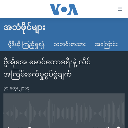
သုံး
ရ
လွယ်ကူ
အသံဖိုင်များ
မူလစာမျက်နှာ
စေ
မြန်မာ
ဗွီဒီယို ကြည့်ရှုရန်
သတင်းစာသား
အကြောင်း
သည့်
ကမ္ဘာ့သတင်းများ
Link
ဗွီအိုအေ မောင်တောခရီးနဲ့ လိင်
ဗွီဒီယို
နိုင်ငံတကာ
များ
သတင်းလွတ်လပ်ခွင့်
အမေရိကန်
အကြမ်းဖက်မှုစွပ်စွဲချက်
ပင်မ
ရပ်ဝန်းတခု လမ်းတခု အလွန်
တရုတ်
အကြောင်းအရာ
၃၁ မတ္၊ ၂၀၁၇
သို့
အင်္ဂလိပ်စာလေ့လာမယ်
အစ္စရေး-ပါလက်စတိုင်း
ကျော်
အပတ်စဉ်ကဏ္ဍများ
အမေရိကန်သုံးအီဒီယံ
ကြည့်
ရေဒီယိုနှင့်ရုပ်သံ အချက်အလက်များ
မကြေးမုံရဲ့ အင်္ဂလိပ်စာ
ရေဒီယို
ရန်
No media source currently available
ပင်မ
ရေဒီယို/တီဗွီအစီအစဉ်
ရုပ်ရှင်ထဲက အင်္ဂလိပ်စာ
တီဗွီ