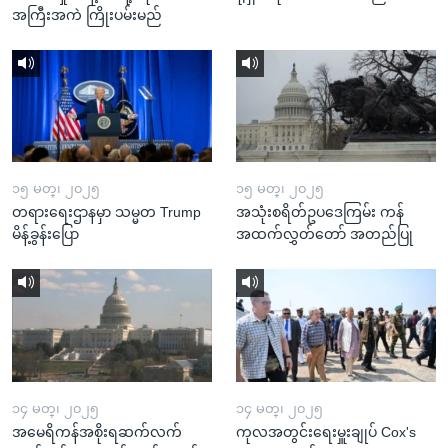
အကြီးအကဲ ကြိုးပမ်းမည်
၁၅ မတ္၊ ၂၀၂၅
၁၅ မတ္၊ ၂၀၂၅
တရားရေးဌာနမှာ သမ္မတ Trump
အသုံးစရိတ်ဥပဒေကြမ်း ကန်
မိန့်ခွန်းပြော
အထက်လွှတ်တော် အတည်ပြု
၁၄ မတ္၊ ၂၀၂၅
၁၄ မတ္၊ ၂၀၂၅
အမေရိကန်အစိုးရဆက်လက်
ကုလအတွင်းရေးမှူးချုပ် Cox's