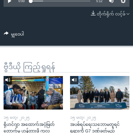
အ
0:00
5:12
သုတပဒေသာ အင်္ဂလိပ်စာ
ညွန်း
Learning English
တိုက်ရိုက် လင့်ခ်
စာမျက်နှာ
သို့
ဗွီအိုအေ လူမှုကွန်ယက်များ
ကျော်
မျှဝေပါ
ကြည့်
ရန်
ဘာသာစကားများ
ရှာဖွေ
ဗွီဒီယို ကြည့်ရှုရန်
ရန်
နေရာ
သို့
ကျော်
ရန်
၁၅ မတ္၊ ၂၀၂၅
၁၅ မတ္၊ ၂၀၂၅
ရိုဟင်ဂျာ အထောက်အပံ့ဖြတ်
အပစ်ရပ်ရေးသဘောမတူရင်
တောက်မှု ဟန့်တားဖို့ ကုလ
ရုရှားကို G7 ဒဏ်ခတ်မည်