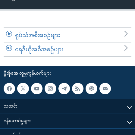
အ
သုတပဒေသာ အင်္ဂလိပ်စာ
ညွန်း
Learning English
စာမျက်နှာ
သို့
ဗွီအိုအေ လူမှုကွန်ယက်များ
ကျော်
ရုပ်သံအစီအစဉ်များ
ကြည့်
ရေဒီယိုအစီအစဉ်များ
ရန်
ဘာသာစကားများ
ရှာဖွေ
ရန်
ဗွီအိုအေ လူမှုကွန်ယက်များ
နေရာ
သို့
ကျော်
ရန်
သတင်း
၀န်ဆောင်မှုများ