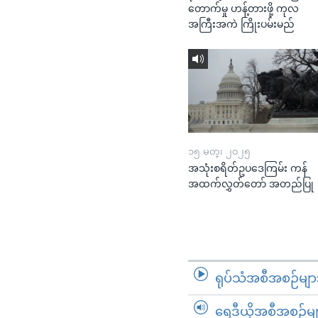
တောက်မှု ဟန့်တားဖို့ ကုလ
အကြီးအကဲ ကြိုးပမ်းမည်
၁၅ မတ္၊ ၂၀၂၅
အသုံးစရိတ်ဥပဒေကြမ်း ကန်
အထက်လွှတ်တော် အတည်ပြု
ရုပ်သံအစီအစဉ်မျာ
ရေဒီယိုအစီအစဉ်မျ