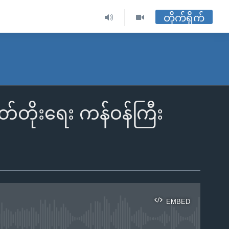
တိုက်ရိုက်
်တိုးရေး ကန်ဝန်ကြီး
EMBED
ble