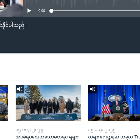
0:00
်နိုင်ပါသည်။
၁၅ မတ္၊ ၂၀၂၅
၁၅ မတ္၊ ၂၀၂၅
အပစ်ရပ်ရေးသဘောမတူရင် ရုရှား
တရားရေးဌာနမှာ သမ္မတ T