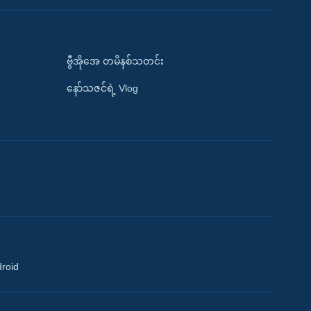
ဗွီအိုအေ တမိနစ်သတင်း
နော်သဇင်ရဲ့ Vlog
droid