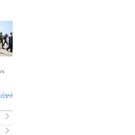
x's
်ရှုရန်