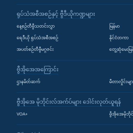
ရုပ်သံအစီအစဉ်နှင့် ဗွီဒီယိုကဏ္ဍများ
နေ့စဉ်တီဗွီသတင်းလွှာ
မြန်မာ
ရေဒီယို ရုပ်သံအစီအစဉ်
နိုင်ငံတကာ
အပတ်စဉ်တီဗွီမဂ္ဂဇင်း
တွေ့ဆုံမေးမြန
ဗွီအိုအေအကြောင်း
ဌာနမိတ်ဆက်
မီတာလှိုင်းမျာ
ဗွီအိုအေ မိုဘိုင်းလ်အက်ပ်များ ဒေါင်းလုတ်ယူရန်
Learning English
VOA+
ဗွီအိုအေမိုဘ
ဗွီအိုအေ လူမှုကွန်ယက်များ