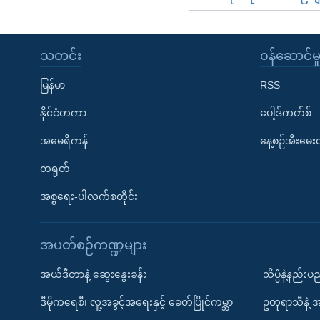
သတင်း
၀န်ဆောင်မှ
မြန်မာ
RSS
နိုင်ငံတကာ
ပေါ့ဒ်ကတ်စ်
အမေရိကန်
နေ့စဉ်အီးမေ
တရုတ်
အစ္စရေး-ပါလက်စတိုင်း
အပတ်စဉ်ကဏ္ဍများ
အယ်ဒီတာနဲ့ ဆွေးနွေးခန်း
သိပ္ပံနဲ့နည်း
ဒီမိုကရေစီ၊ လူ့အခွင့်အရေးနှင့် ခေတ်ပြိုင်ကမ္ဘာ
ဥတုရာသီနဲ့ 