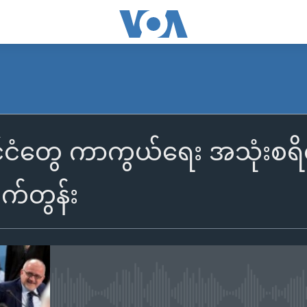
င်ငံတွေ ကာကွယ်ရေး အသုံးစရိတ
ုက်တွန်း
No media source currently availa