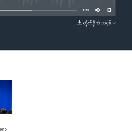
1:30
တိုက်ရိုက် လင့်ခ်
EMBED
rump