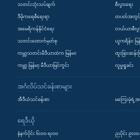
သတင်းသုံးသပ်ချက်
စီးပွားရေး
ဒီမိုကရေစီရေးရာ
တပတ်အတွင်
အမေရိကန်နိုင်ငံရေး
လယ်ယာစီးပွ
သတင်းထောက်မှတ်စု
ယူကရိန်း၊ မြန
ကမ္ဘာ့သတင်းမီဒီယာထဲက မြန်မာ
ထူးခြားဆန်း
ကမ္ဘာ့ မြန်မာ့ မီဒီယာမြင်ကွင်း
လူမှုရှုခင်း
အင်္ဂလိပ်သင်ခန်းစာများ
အီဒီယံသင်ခန်းစာ
မကြေးမုံရဲ့အင
ရေဒီယို
နံနက်ပိုင်း ၆း၀၀-ရး၀၀
ညပိုင်း ၉း၀