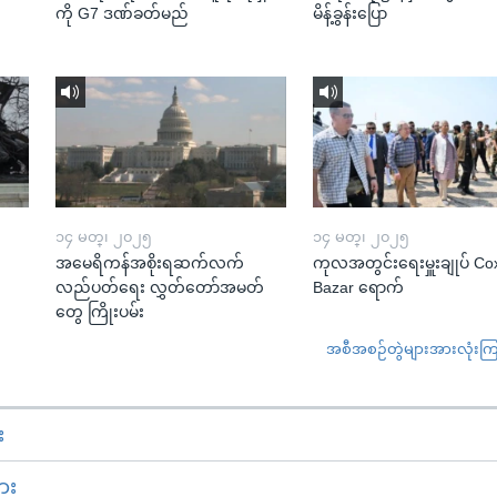
ကို G7 ဒဏ်ခတ်မည်
မိန့်ခွန်းပြော
၁၄ မတ္၊ ၂၀၂၅
၁၄ မတ္၊ ၂၀၂၅
အမေရိကန်အစိုးရဆက်လက်
ကုလအတွင်းရေးမှူးချုပ် Co
လည်ပတ်ရေး လွှတ်တော်အမတ်
Bazar ရောက်
တွေ ကြိုးပမ်း
အစီအစဉ်တွဲများအားလုံးကြည့
း
ား