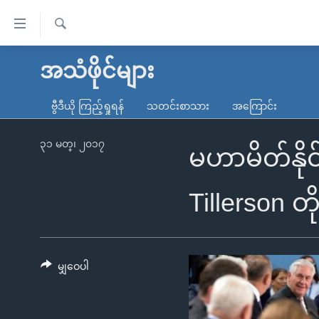
သုံး
ရ
ရှာဖွေ
လွယ်ကူ
မူလစာမျက်နှာ
အသံဖိုင်များ
ရ
စေ
မြန်မာ
လာ
ဗွီဒီယို ကြည့်ရှုရန်
သတင်းစာသား
အကြောင်း
သည့်
ဒ်
ကမ္ဘာ့သတင်းများ
Link
ဗွီဒီယို
နိုင်ငံတကာ
၃၁ မတ္၊ ၂၀၁၇
မဟာမိတ်နို
များ
သတင်းလွတ်လပ်ခွင့်
အမေရိကန်
ပင်မ
ရပ်ဝန်းတခု လမ်းတခု အလွန်
တရုတ်
Tillerson တိ
အကြောင်းအရာ
အင်္ဂလိပ်စာလေ့လာမယ်
အစ္စရေး-ပါလက်စတိုင်း
သို့
အပတ်စဉ်ကဏ္ဍများ
အမေရိကန်သုံးအီဒီယံ
ကျော်
ကြည့်
မျှဝေပါ
ရေဒီယိုနှင့်ရုပ်သံ အချက်အလက်များ
မကြေးမုံရဲ့ အင်္ဂလိပ်စာ
ရေဒီယို
ရန်
ရေဒီယို/တီဗွီအစီအစဉ်
ရုပ်ရှင်ထဲက အင်္ဂလိပ်စာ
တီဗွီ
ပင်မ