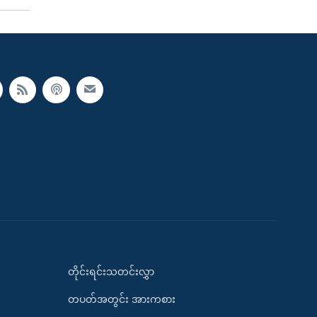
တိုင်းရင်းသတင်းလွှာ
တပတ်အတွင်း အားကစား