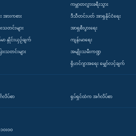
ကမ္ဘာတလွှားခရီးသွား
း အားကစား
ဒီသီတင်းပတ် အာရှနိုင်ငံရေး
ားသတင်းများ
အာရှစီးပွားရေး
်မာ နှိုင်းယှဉ်ချက်
ကျန်းမာရေး
ပြားသတင်းများ
အမျိုးသမီးကဏ္ဍ
ရိုဟင်ဂျာအရေး မျှော်လင့်ချက်
်္ဂလိပ်စာ
ရုပ်ရှင်ထဲက အင်္ဂလိပ်စာ
၀-၁၀း၀၀