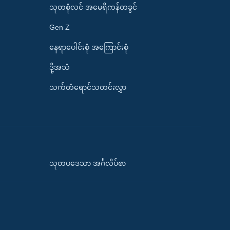
သုတစုံလင် အမေရိကန်တခွင်
Gen Z
နေရာပေါင်းစုံ အကြောင်းစုံ
ဒို့အသံ
သက်တံရောင်သတင်းလွှာ
သုတပဒေသာ အင်္ဂလိပ်စာ