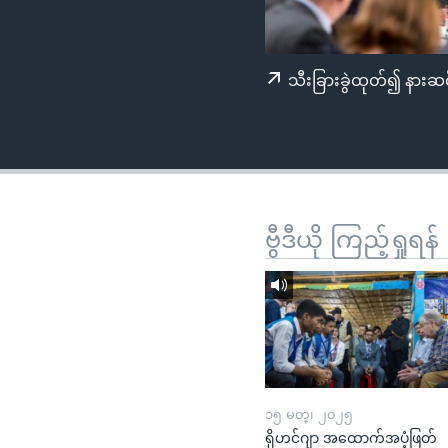
သုတပဒေသာ အင်္ဂလိပ်စာ
အ
ညွန်း
စာမျက်နှာ
သီးခြားခွဲထုတ်၍ နားဆင
သို့
ကျော်
ကြည့်
ရန်
ရှာဖွေ
ရန်
ဗွီဒီယို ကြည့်ရှုရန်
နေရာ
သို့
ကျော်
ရန်
၁၅ မတ္၊ ၂၀၂၅
ရိုဟင်ဂျာ အထောက်အပံ့ဖြတ်