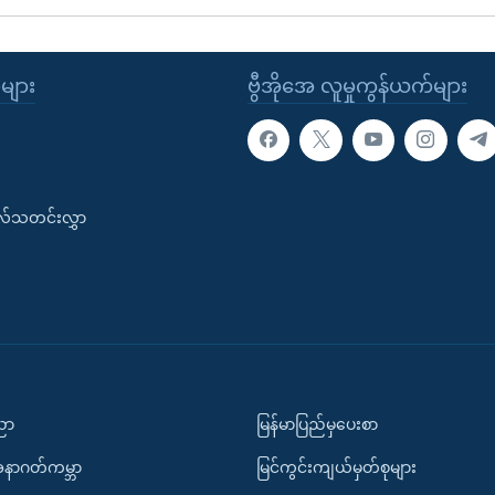
ုများ
ဗွီအိုအေ လူမှုကွန်ယက်များ
းလ်သတင်းလွှာ
ပညာ
မြန်မာပြည်မှပေးစာ
အနာဂတ်ကမ္ဘာ
မြင်ကွင်းကျယ်မှတ်စုများ