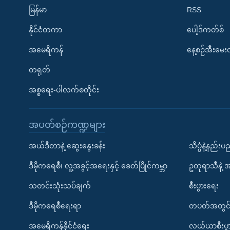
မြန်မာ
RSS
နိုင်ငံတကာ
ပေါ့ဒ်ကတ်စ်
အမေရိကန်
နေ့စဉ်အီးမေ
တရုတ်
အစ္စရေး-ပါလက်စတိုင်း
အပတ်စဉ်ကဏ္ဍများ
အယ်ဒီတာနဲ့ ဆွေးနွေးခန်း
သိပ္ပံနဲ့နည်း
ဒီမိုကရေစီ၊ လူ့အခွင့်အရေးနှင့် ခေတ်ပြိုင်ကမ္ဘာ
ဥတုရာသီနဲ့ 
သတင်းသုံးသပ်ချက်
စီးပွားရေး
ဒီမိုကရေစီရေးရာ
တပတ်အတွင်
အမေရိကန်နိုင်ငံရေး
လယ်ယာစီးပွ