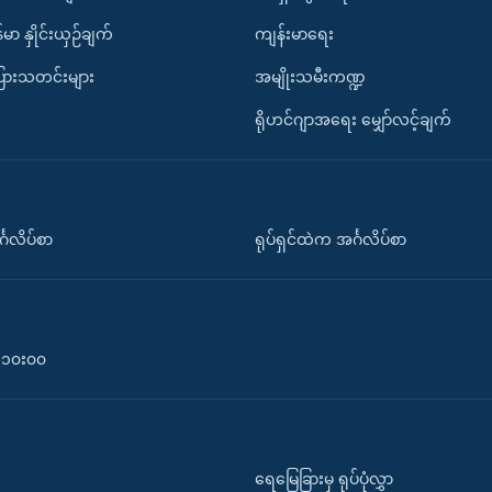
်မာ နှိုင်းယှဉ်ချက်
ကျန်းမာရေး
ပြားသတင်းများ
အမျိုးသမီးကဏ္ဍ
ရိုဟင်ဂျာအရေး မျှော်လင့်ချက်
်္ဂလိပ်စာ
ရုပ်ရှင်ထဲက အင်္ဂလိပ်စာ
၀-၁၀း၀၀
ရေမြေခြားမှ ရုပ်ပုံလွှာ