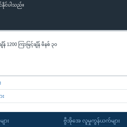
်နိုင်ပါသည်။
န် 1200 ကြာမြင့်ချိန် မိနစ် ၃၀
း
ား
ုများ
ဗွီအိုအေ လူမှုကွန်ယက်များ