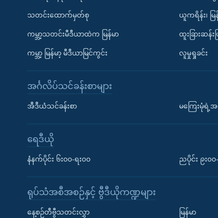
သတင်းထောက်မှတ်စု
ယူကရိန်း၊ မြန
ကမ္ဘာ့သတင်းမီဒီယာထဲက မြန်မာ
ထူးခြားဆန်း
ကမ္ဘာ့ မြန်မာ့ မီဒီယာမြင်ကွင်း
လူမှုရှုခင်း
အင်္ဂလိပ်သင်ခန်းစာများ
အီဒီယံသင်ခန်းစာ
မကြေးမုံရဲ့အင
ရေဒီယို
နံနက်ပိုင်း ၆း၀၀-ရး၀၀
ညပိုင်း ၉း၀
ရုပ်သံအစီအစဉ်နှင့် ဗွီဒီယိုကဏ္ဍများ
နေ့စဉ်တီဗွီသတင်းလွှာ
မြန်မာ