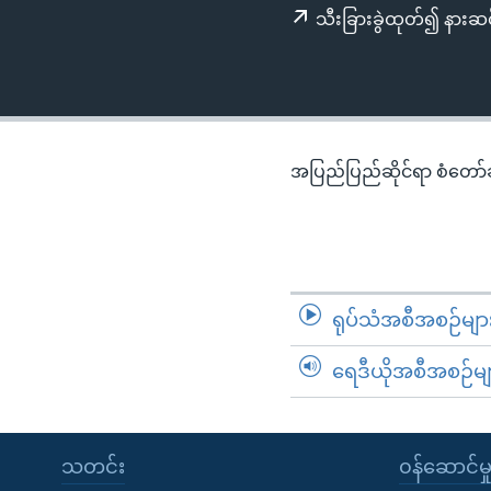
သုတပဒေသာ အင်္ဂလိပ်စာ
အ
သီးခြားခွဲထုတ်၍ နားဆင
ညွန်း
စာမျက်နှာ
သို့
ကျော်
ကြည့်
အပြည်ပြည်ဆိုင်ရာ စံတော်ချိ
ရန်
ရှာဖွေ
ရန်
နေရာ
သို့
ရုပ်သံအစီအစဉ်မျာ
ကျော်
ရန်
ရေဒီယိုအစီအစဉ်မျ
သတင်း
၀န်ဆောင်မှ