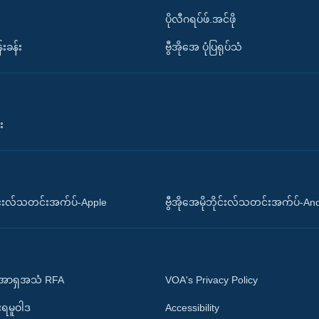
ပိုလီဂရပ်ဖ်.အင်ဖို
်းခန်း
ဗွီအိုအေ ပုံပြရုပ်သံ
း
ိုင်းလ်သတင်းအက်ပ်-Apple
ဗွီအိုအေမိုဘိုင်းလ်သတင်းအက်ပ်-An
 အာရှအသံ RFA
VOA's Privacy Policy
ုးရမူဝါဒ
Accessibility