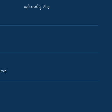
နော်သဇင်ရဲ့ Vlog
droid