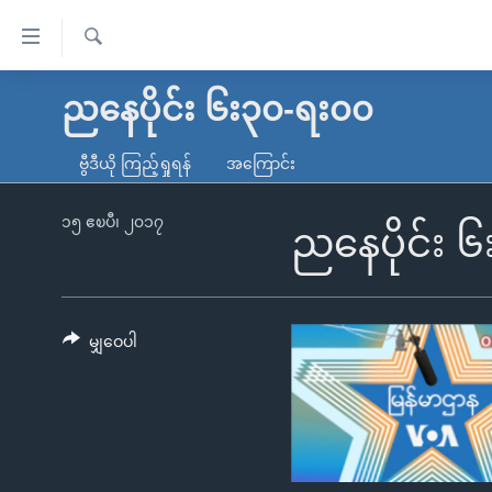
သုံး
ရ
ရှာဖွေ
လွယ်ကူ
မူလစာမျက်နှာ
ညနေပိုင်း ၆း၃၀-ရး၀၀
ရ
စေ
မြန်မာ
လာ
ဗွီဒီယို ကြည့်ရှုရန်
အကြောင်း
သည့်
ဒ်
ကမ္ဘာ့သတင်းများ
Link
ဗွီဒီယို
နိုင်ငံတကာ
၁၅ ဧၿပီ၊ ၂၀၁၇
ညနေပိုင်း 
များ
သတင်းလွတ်လပ်ခွင့်
အမေရိကန်
ပင်မ
ရပ်ဝန်းတခု လမ်းတခု အလွန်
တရုတ်
အကြောင်းအရာ
အင်္ဂလိပ်စာလေ့လာမယ်
အစ္စရေး-ပါလက်စတိုင်း
မျှဝေပါ
သို့
အပတ်စဉ်ကဏ္ဍများ
အမေရိကန်သုံးအီဒီယံ
ကျော်
ကြည့်
ရေဒီယိုနှင့်ရုပ်သံ အချက်အလက်များ
မကြေးမုံရဲ့ အင်္ဂလိပ်စာ
ရေဒီယို
ရန်
ရေဒီယို/တီဗွီအစီအစဉ်
ရုပ်ရှင်ထဲက အင်္ဂလိပ်စာ
တီဗွီ
ပင်မ