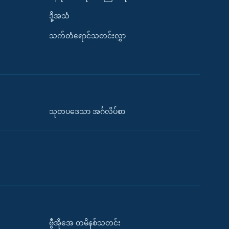
ဒို့အသံ
သက်တံရောင်သတင်းလွှာ
သုတပဒေသာ အင်္ဂလိပ်စာ
ဗွီအိုအေ တမိနစ်သတင်း