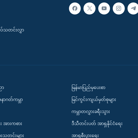
းလ်သတင်းလွှာ
ပညာ
မြန်မာပြည်မှပေးစာ
အနာဂတ်ကမ္ဘာ
မြင်ကွင်းကျယ်မှတ်စုများ
ကမ္ဘာတလွှားခရီးသွား
း အားကစား
ဒီသီတင်းပတ် အာရှနိုင်ငံရေး
ားသတင်းများ
အာရှစီးပွားရေး