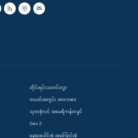
တိုင်းရင်းသတင်းလွှာ
တပတ်အတွင်း အားကစား
သုတစုံလင် အမေရိကန်တခွင်
Gen Z
နေရာပေါင်းစုံ အကြောင်းစုံ