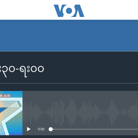
၆း၃၀-ရး၀၀
No media source currently availa
0:00