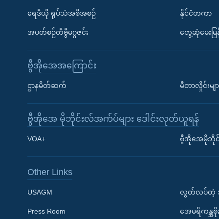
ရေဒီယို ရုပ်သံအစီအစဉ်
နိုင်ငံတကာ
အပတ်စဉ်တီဗွီမဂ္ဂဇင်း
တွေ့ဆုံမေးမြန
ဗွီအိုအေအကြောင်း
ဌာနမိတ်ဆက်
မီတာလှိုင်းမျာ
ဗွီအိုအေ မိုဘိုင်းလ်အက်ပ်များ ဒေါင်းလုတ်ယူရန်
Learning English
VOA+
ဗွီအိုအေမိုဘ
ဗွီအိုအေ လူမှုကွန်ယက်များ
Other Links
USAGM
လွတ်လပ်တဲ့
Press Room
အေမရိကန္အစိ
ဘာသာစကားများ