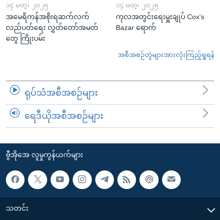
၁၄ မတ္၊ ၂၀၂၅
၁၄ မတ္၊ ၂၀၂၅
အမေရိကန်အစိုးရဆက်လက်
ကုလအတွင်းရေးမှူးချုပ် Cox's
လည်ပတ်ရေး လွှတ်တော်အမတ်
Bazar ရောက်
တွေ ကြိုးပမ်း
အစီအစဉ်တွဲများအားလုံးကြည့်ရှုရန်
ရုပ်သံအစီအစဉ်များ
ရေဒီယိုအစီအစဉ်များ
ဗွီအိုအေ လူမှုကွန်ယက်များ
သတင်း