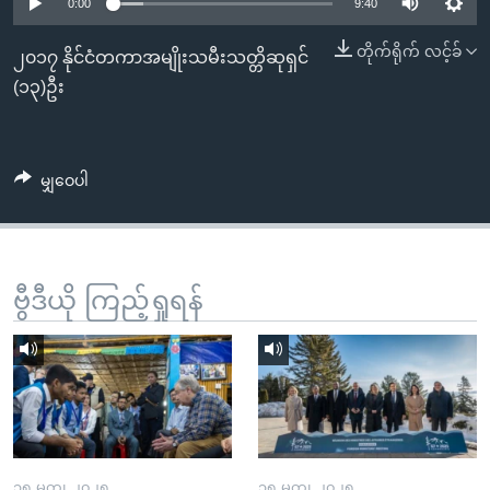
အ
0:00
9:40
သုတပဒေသာ အင်္ဂလိပ်စာ
ညွန်း
Learning English
တိုက်ရိုက် လင့်ခ်
၂၀၁၇ နိုင်ငံတကာအမျိုးသမီးသတ္တိဆုရှင်
စာမျက်နှာ
(၁၃)ဦး
သို့
ဗွီအိုအေ လူမှုကွန်ယက်များ
ကျော်
ကြည့်
မျှဝေပါ
ရန်
ဘာသာစကားများ
ရှာဖွေ
ရန်
နေရာ
ဗွီဒီယို ကြည့်ရှုရန်
သို့
ကျော်
ရန်
၁၅ မတ္၊ ၂၀၂၅
၁၅ မတ္၊ ၂၀၂၅