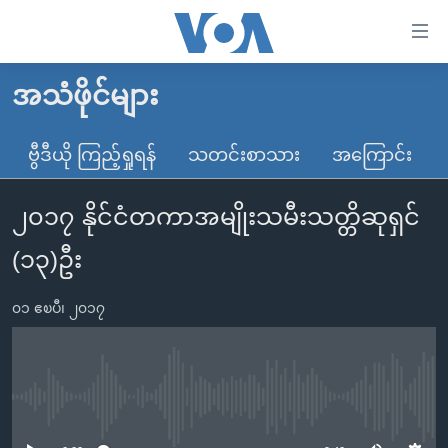
သုံး
ရ
လွယ်ကူ
အသံဖိုင်များ
မူလစာမျက်နှာ
စေ
မြန်မာ
ဗွီဒီယို ကြည့်ရှုရန်
သတင်းစာသား
အကြောင်း
သည့်
ကမ္ဘာ့သတင်းများ
Link
၂၀၁၇ နိုင်ငံတကာအမျိုးသမီးသတ္တိဆုရှင်
ဗွီဒီယို
နိုင်ငံတကာ
များ
သတင်းလွတ်လပ်ခွင့်
အမေရိကန်
(၁၃)ဦး
ပင်မ
ရပ်ဝန်းတခု လမ်းတခု အလွန်
တရုတ်
အကြောင်းအရာ
၀၁ ဧၿပီ၊ ၂၀၁၇
သို့
အင်္ဂလိပ်စာလေ့လာမယ်
အစ္စရေး-ပါလက်စတိုင်း
ကျော်
အပတ်စဉ်ကဏ္ဍများ
အမေရိကန်သုံးအီဒီယံ
ကြည့်
ရေဒီယိုနှင့်ရုပ်သံ အချက်အလက်များ
မကြေးမုံရဲ့ အင်္ဂလိပ်စာ
ရေဒီယို
ရန်
No media source currently available
ပင်မ
ရေဒီယို/တီဗွီအစီအစဉ်
ရုပ်ရှင်ထဲက အင်္ဂလိပ်စာ
တီဗွီ