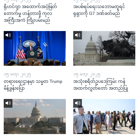
ရိုဟင်ဂျာ အထောက်အပံ့ဖြတ်
အပစ်ရပ်ရေးသဘောမတူရင်
တောက်မှု ဟန့်တားဖို့ ကုလ
ရုရှားကို G7 ဒဏ်ခတ်မည်
အကြီးအကဲ ကြိုးပမ်းမည်
၁၅ မတ္၊ ၂၀၂၅
၁၅ မတ္၊ ၂၀၂၅
တရားရေးဌာနမှာ သမ္မတ Trump
အသုံးစရိတ်ဥပဒေကြမ်း ကန်
မိန့်ခွန်းပြော
အထက်လွှတ်တော် အတည်ပြု