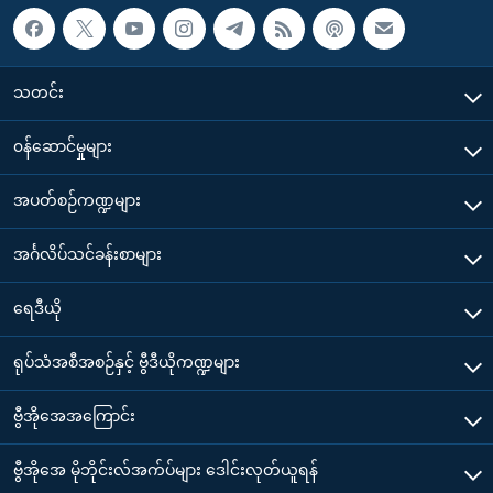
သတင်း
၀န်ဆောင်မှုများ
အပတ်စဉ်ကဏ္ဍများ
အင်္ဂလိပ်သင်ခန်းစာများ
ရေဒီယို
ရုပ်သံအစီအစဉ်နှင့် ဗွီဒီယိုကဏ္ဍများ
ဗွီအိုအေအကြောင်း
ဗွီအိုအေ မိုဘိုင်းလ်အက်ပ်များ ဒေါင်းလုတ်ယူရန်