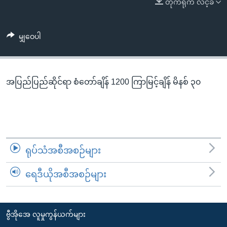
တိုက်ရိုက် လင့်ခ်
အ
သုတပဒေသာ အင်္ဂလိပ်စာ
ညွန်း
Learning English
စာမျက်နှာ
မျှဝေပါ
သို့
ဗွီအိုအေ လူမှုကွန်ယက်များ
ကျော်
ကြည့်
အပြည်ပြည်ဆိုင်ရာ စံတော်ချိန် 1200 ကြာမြင့်ချိန် မိနစ် ၃၀
ရန်
ဘာသာစကားများ
ရှာဖွေ
ရန်
နေရာ
သို့
ရုပ်သံအစီအစဉ်များ
ကျော်
ရန်
ရေဒီယိုအစီအစဉ်များ
ဗွီအိုအေ လူမှုကွန်ယက်များ