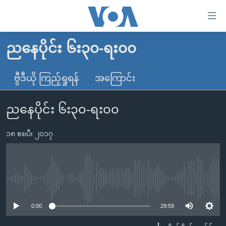
သုံး
ရ
လွယ်ကူ
ညနေပိုင်း ၆း၃၀-ရး၀၀
မူလစာမျက်နှာ
စေ
မြန်မာ
ဗွီဒီယို ကြည့်ရှုရန်
အကြောင်း
သည့်
ကမ္ဘာ့သတင်းများ
Link
ညနေပိုင်း ၆း၃၀-ရး၀၀
ဗွီဒီယို
နိုင်ငံတကာ
များ
သတင်းလွတ်လပ်ခွင့်
အမေရိကန်
ပင်မ
၁၈ ဧၿပီ၊ ၂၀၁၇
ရပ်ဝန်းတခု လမ်းတခု အလွန်
တရုတ်
အကြောင်းအရာ
သို့
အင်္ဂလိပ်စာလေ့လာမယ်
အစ္စရေး-ပါလက်စတိုင်း
ကျော်
အပတ်စဉ်ကဏ္ဍများ
အမေရိကန်သုံးအီဒီယံ
No media source currently available
ကြည့်
ရေဒီယိုနှင့်ရုပ်သံ အချက်အလက်များ
မကြေးမုံရဲ့ အင်္ဂလိပ်စာ
ရေဒီယို
ရန်
0:00
29:59
ပင်မ
ရေဒီယို/တီဗွီအစီအစဉ်
ရုပ်ရှင်ထဲက အင်္ဂလိပ်စာ
တီဗွီ