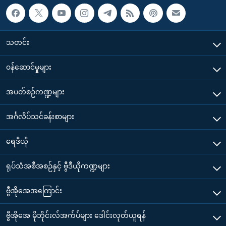
သတင်း
၀န်ဆောင်မှုများ
အပတ်စဉ်ကဏ္ဍများ
အင်္ဂလိပ်သင်ခန်းစာများ
ရေဒီယို
ရုပ်သံအစီအစဉ်နှင့် ဗွီဒီယိုကဏ္ဍများ
ဗွီအိုအေအကြောင်း
ဗွီအိုအေ မိုဘိုင်းလ်အက်ပ်များ ဒေါင်းလုတ်ယူရန်