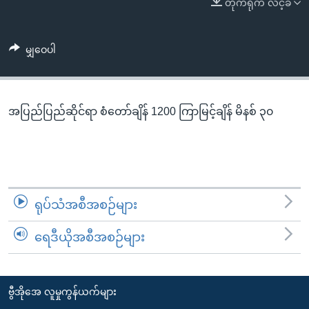
တိုက်ရိုက် လင့်ခ်
အ
သုတပဒေသာ အင်္ဂလိပ်စာ
ညွန်း
Learning English
စာမျက်နှာ
မျှဝေပါ
သို့
ဗွီအိုအေ လူမှုကွန်ယက်များ
ကျော်
ကြည့်
အပြည်ပြည်ဆိုင်ရာ စံတော်ချိန် 1200 ကြာမြင့်ချိန် မိနစ် ၃၀
ရန်
ဘာသာစကားများ
ရှာဖွေ
ရန်
နေရာ
သို့
ရုပ်သံအစီအစဉ်များ
ကျော်
ရန်
ရေဒီယိုအစီအစဉ်များ
ဗွီအိုအေ လူမှုကွန်ယက်များ