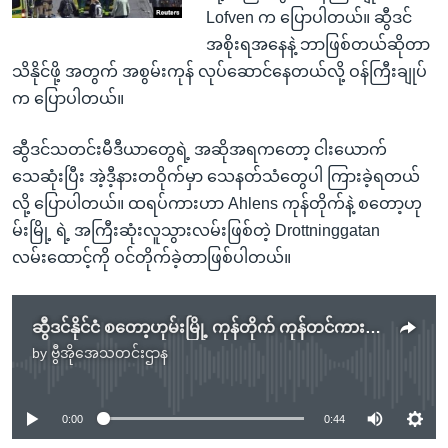
Lofven က ပြောပါတယ်။ ဆွီဒင်
အစိုးရအနေနဲ့ ဘာဖြစ်တယ်ဆိုတာ
သိနိုင်ဖို့ အတွက် အစွမ်းကုန် လုပ်ဆောင်နေတယ်လို့ ဝန်ကြီးချုပ်
က ပြောပါတယ်။
ဆွီဒင်သတင်းမီဒီယာတွေရဲ့ အဆိုအရကတော့ ငါးယောက်
သေဆုံးပြီး အဲ့ဒီ့နားတဝိုက်မှာ သေနတ်သံတွေပါ ကြားခဲ့ရတယ်
လို့ ပြောပါတယ်။ ထရပ်ကားဟာ Ahlens ကုန်တိုက်နဲ့ စတော့ဟု
မ်းမြို့ ရဲ့ အကြီးဆုံးလူသွားလမ်းဖြစ်တဲ့ Drottninggatan
လမ်းထောင့်ကို ဝင်တိုက်ခဲ့တာဖြစ်ပါတယ်။
ဆွီဒင်နိုင်ငံ စတော့ဟုမ်းမြို့ ကုန်တိုက် ကုန်တင်ကားနဲ့ တိုက်ခိုက်မှု ၃ ဦးသေဆုံး
by
ဗွီအိုအေသတင်းဌာန
No media source currently available
0:00
0:44