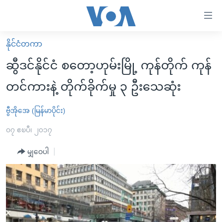
သုံး
ရ
လွယ်ကူ
နိုင်ငံတကာ
မူလစာမျက်နှာ
စေ
ဆွီဒင်နိုင်ငံ စတော့ဟုမ်းမြို့ ကုန်တိုက် ကုန်
မြန်မာ
သည့်
တင်ကားနဲ့ တိုက်ခိုက်မှု ၃ ဦးသေဆုံး
ကမ္ဘာ့သတင်းများ
Link
ဗွီဒီယို
နိုင်ငံတကာ
ဗွီအိုအေ (မြန်မာပိုင်း)
များ
သတင်းလွတ်လပ်ခွင့်
အမေရိကန်
၀၇ ဧၿပီ၊ ၂၀၁၇
ပင်မ
ရပ်ဝန်းတခု လမ်းတခု အလွန်
တရုတ်
အကြောင်းအရာ
မျှဝေပါ
သို့
အင်္ဂလိပ်စာလေ့လာမယ်
အစ္စရေး-ပါလက်စတိုင်း
ကျော်
အပတ်စဉ်ကဏ္ဍများ
အမေရိကန်သုံးအီဒီယံ
ကြည့်
ရေဒီယိုနှင့်ရုပ်သံ အချက်အလက်များ
မကြေးမုံရဲ့ အင်္ဂလိပ်စာ
ရေဒီယို
ရန်
ပင်မ
ရေဒီယို/တီဗွီအစီအစဉ်
ရုပ်ရှင်ထဲက အင်္ဂလိပ်စာ
တီဗွီ