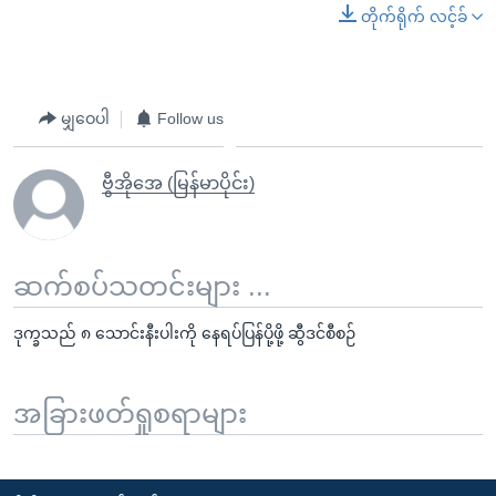
တိုက်ရိုက် လင့်ခ်
မျှဝေပါ
Follow us
ဗွီအိုအေ (မြန်မာပိုင်း)
ဆက်စပ်သတင်းများ ...
ဒုက္ခသည် ၈ သောင်းနီးပါးကို နေရပ်ပြန်ပို့ဖို့ ဆွီဒင်စီစဉ်
အခြားဖတ်ရှုစရာများ