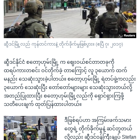
အ
သုတပဒေသာ အင်္ဂလိပ်စာ
ညွန်း
Learning English
စာမျက်နှာ
သို့
ဗွီအိုအေ လူမှုကွန်ယက်များ
ကျော်
ကြည့်
ဆွီဒင်မြို့လည် ကုန်တင်ကားနဲ့ တိုက်ခိုက်မှုဖြစ်ပွား။ (ဧပြီ ၇၊ ၂၀၁၇)
ရန်
ဘာသာစကားများ
ရှာဖွေ
ဆွီဒင်နိုင်ငံ စတော့ဟုမ်းမြို့ က ဈေးဝယ်စင်တာတခုကို
ရန်
ထရပ်ကားတစင်း ဝင်တိုက်ခဲ့ တာကြောင့် လူ ၃ယောက် ထက်
နေရာ
မနည်း သေဆုံးသွားခဲ့ပါတယ်။ စတော့ဟုမ်းမြို့ ရဲတပ်ဖွဲ့ကလည်း
သို့
၃ယောက် သေဆုံးပြီး တော်တော်များများ သေဆုံးသွားတယ်လို့
ကျော်
အတည်ပြုထားပြီး စတော့ဟုမ်းမြို့လည်ကို ရှောင်ရှားကြဖို့
ရန်
သတိပေးချက် ထုတ်ပြန်ထားပါတယ်။
ဒီဖြစ်ရပ်ဟာ အကြမ်းဖက်သမား
တွေရဲ့ တိုက်ခိုက်မှုနဲ့ ဆင်တူတယ်
လို့လည်း ဆွီဒင်ဝန်ကြီးချုပ် Stefan