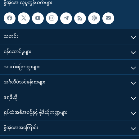
ဗွီအိုအေ လူမှုကွန်ယက်များ
သတင်း
၀န်ဆောင်မှုများ
အပတ်စဉ်ကဏ္ဍများ
အင်္ဂလိပ်သင်ခန်းစာများ
ရေဒီယို
ရုပ်သံအစီအစဉ်နှင့် ဗွီဒီယိုကဏ္ဍများ
ဗွီအိုအေအကြောင်း