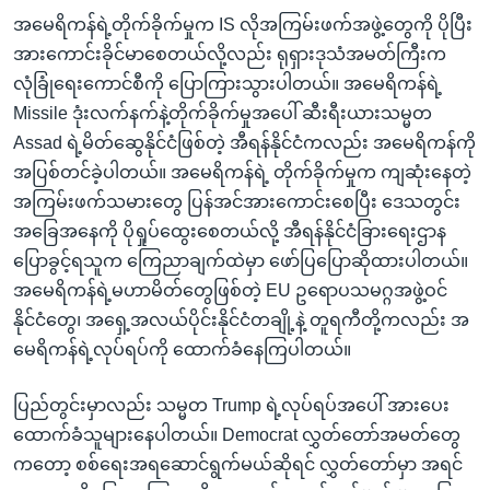
အမေရိကန်ရဲ့တိုက်ခိုက်မှုက IS လိုအကြမ်းဖက်အဖွဲ့တွေကို ပိုပြီး
အားကောင်းခိုင်မာစေတယ်လို့လည်း ရုရှားဒုသံအမတ်ကြီးက
လုံခြုံရေးကောင်စီကို ပြောကြားသွားပါတယ်။ အမေရိကန်ရဲ့
Missile ဒုံးလက်နက်နဲ့တိုက်ခိုက်မှုအပေါ် ဆီးရီးယားသမ္မတ
Assad ရဲ့မိတ်ဆွေနိုင်ငံဖြစ်တဲ့ အီရန်နိုင်ငံကလည်း အမေရိကန်ကို
အပြစ်တင်ခဲ့ပါတယ်။ အမေရိကန်ရဲ့ တိုက်ခိုက်မှုက ကျဆုံးနေတဲ့
အကြမ်းဖက်သမားတွေ ပြန်အင်အားကောင်းစေပြီး ဒေသတွင်း
အခြေအနေကို ပိုရှုပ်ထွေးစေတယ်လို့ အီရန်နိုင်ငံခြားရေးဌာန
ပြောခွင့်ရသူက ကြေညာချက်ထဲမှာ ဖော်ပြပြောဆိုထားပါတယ်။
အမေရိကန်ရဲ့မဟာမိတ်တွေဖြစ်တဲ့ EU ဥရောပသမဂ္ဂအဖွဲ့ဝင်
နိုင်ငံတွေ၊ အရှေ့အလယ်ပိုင်းနိုင်ငံတချို့နဲ့ တူရကီတို့ကလည်း အ
မေရိကန်ရဲ့လုပ်ရပ်ကို ထောက်ခံနေကြပါတယ်။
ပြည်တွင်းမှာလည်း သမ္မတ Trump ရဲ့လုပ်ရပ်အပေါ် အားပေး
ထောက်ခံသူများနေပါတယ်။ Democrat လွှတ်တော်အမတ်တွေ
ကတော့ စစ်ရေးအရဆောင်ရွက်မယ်ဆိုရင် လွှတ်တော်မှာ အရင်