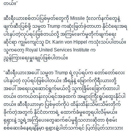
တယ်။"
ဆီးရီးယားစစ်တပ်ပြစ်မှတ်တွေကို Missile ဒုံးလက်နက်တွေနဲ့
ဖျက်ဆီးပြစ်ဖို့ သမ္မတ Trump ကဆုံးဖြတ်ခဲ့တာဟာ နိုင်ငံရေးအရ
ပါးနပ်တဲ့လုပ်ရပ်ဖြစ်တယ်လို့ အကြမ်းဖက်မှုတိုက်ဖျက်ရေး
ဆိုင်ရာ ကျွမ်းကျင်သူ Dr. Karin von Hippel ကသုံးသပ်ပါတယ်။
သူကတော့ Royal United Services Institute က
ညွှန်ကြားရေးမှူးချုပ်ဖြစ်ပါတယ်။
"ဆီးရီးယားအပေါ် သမ္မတ Trump ရဲ့လုပ်ရပ်က တော်တော်လေး
ပါးနပ်တဲ့ လုပ်ရပ်ဖြစ်ပါတယ်။ အီရန်နဲ့ မြောက်ကိုရီးယားတို့
အပေါ် အရေးယူဆောင်ရွက်မယ်လို့ သူကခြိမ်းခြောက်ထားပါ
တယ်။ တကယ်တန်းလုပ်ရင်အခုထက် အများကြီးရှုပ်ထွေးနိုင်ပါ
တယ်။ ဆီးရီးယားမှာ ပြစ်မှတ်ကိုပဲ ထိန်းထိန်းသိမ်းသိမ်းတိုက်
ခိုက်တဲ့အတွက် နိုင်ငံတကာရဲ့ ထောက်ခံမှုတွေရပါလိမ့်မယ်။
ရုရှားနဲ့ သူ့ရဲ့အကြံပေးတွေဆက်စပ်မှုရှိသလားဆိုတာ စုံစမ်း
စစ်ဆေးခံနေရချိန်မှာ ရုရှားနဲ့ပါတ်သက်ရင် ပြတ်ပြတ်သားသား