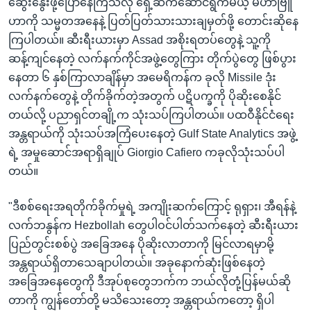
ဆွေးနွေးဖို့ပြောနေကြသလို ရှေ့ဆက်ဆောင်ရွက်မယ့် မဟာဗြူ
ဟာကို သမ္မတအနေနဲ့ ပြတ်ပြတ်သားသားချမှတ်ဖို့ တောင်းဆိုနေ
ကြပါတယ်။ ဆီးရီးယားမှာ Assad အစိုးရတပ်တွေနဲ့ သူ့ကို
ဆန့်ကျင်နေတဲ့ လက်နက်ကိုင်အဖွဲ့တွေကြား တိုက်ပွဲတွေ ဖြစ်ပွား
နေတာ ၆ နှစ်ကြာလာချိန်မှာ အမေရိကန်က ခုလို Missile ဒုံး
လက်နက်တွေနဲ့ တိုက်ခိုက်တဲ့အတွက် ပဋိပက္ခကို ပိုဆိုးစေနိုင်
တယ်လို့ ပညာရှင်တချို့က သုံးသပ်ကြပါတယ်။ ပထဝီနိုင်ငံရေး
အန္တရာယ်ကို သုံးသပ်အကြံပေးနေတဲ့ Gulf State Analytics အဖွဲ့
ရဲ့ အမှုဆောင်အရာရှိချုပ် Giorgio Cafiero ကခုလိုသုံးသပ်ပါ
တယ်။
"ဒီစစ်ရေးအရတိုက်ခိုက်မှုရဲ့ အကျိုးဆက်ကြောင့် ရုရှား၊ အီရန်နဲ့
လက်ဘနွန်က Hezbollah တွေပါဝင်ပါတ်သက်နေတဲ့ ဆီးရီးယား
ပြည်တွင်းစစ်ပွဲ အခြေအနေ ပိုဆိုးလာတာကို မြင်လာရမှာမို့
အန္တရာယ်ရှိတာသေချာပါတယ်။ အခုနောက်ဆုံးဖြစ်နေတဲ့
အခြေအနေတွေကို ဒီအုပ်စုတွေဘက်က ဘယ်လိုတုံ့ပြန်မယ်ဆို
တာကို ကျွန်တော်တို့ မသိသေးတော့ အန္တရာယ်ကတော့ ရှိပါ