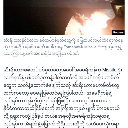
အ
သုတပဒေသာ အင်္ဂလိပ်စာ
ညွန်း
Learning English
စာမျက်နှာ
သို့
ဗွီအိုအေ လူမှုကွန်ယက်များ
ကျော်
ကြည့်
ဆီးရီးယားနိုင်ငံထဲက စစ်တပ်ပစ်မှတ်တွေကို မြေထဲပင်လယ်ထဲရောက်နေ
တဲ့ အမေရိကန်စစ်သင်္ဘောပေါ်ကနေ Tomahawk Missile ဒုံးကျည်တွေနဲ့
ရန်
ဘာသာစကားများ
သောကြာနေ့မနက်အစောပိုင်းအချိန်မှာ ပစ်ခတ်၊
ရှာဖွေ
ရန်
ဆီးရီးယားစစ်တပ်ပစ်မှတ်တွေအပေါ် အမေရိကန်က Missile ဒုံး
နေရာ
လက်နက်နဲ့ ပစ်ခတ်ခဲ့တာနဲ့ပါတ်သက်လို့ အမေရိကန်မဟာမိတ်
သို့
တွေက သတိနဲ့ထောက်ခံနေကြသလို ဆီးရီးယားမဟာမိတ်တွေ
ကျော်
ဘက်ကတော့ ဝေဖန်ပြစ်တင်နေကြပါတယ်။ အမေရိကန်ရဲ့
ရန်
လုပ်ရပ်ဟာ ရန်လိုတဲ့လုပ်ရပ်ဖြစ်ပြီး ဒေသတွင်းမှာသာမက
နိုင်ငံတကာတည်ငြိမ်ရေးကို အကြီးအကျယ် ပျက်ပြားစေတယ်
လို့ ရုရှားကတုံ့ပြန်ခဲ့ပါတယ်။ အခုလိုအမေရိကန်သမ္မတရဲ့
လုပ်ရပ်က အီရတ်နဲ့ မြောက်ကိုရီးယားတို့ကို သတိပေးလိုက်ရာ