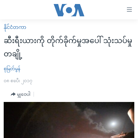
သုံး
ရ
လွယ်ကူ
နိုင်ငံတကာ
မူလစာမျက်နှာ
စေ
ဆီးရီးယားကို တိုက်ခိုက်မှုအပေါ် သုံးသပ်မှု
မြန်မာ
သည့်
တချို့
ကမ္ဘာ့သတင်းများ
Link
ဗွီဒီယို
နိုင်ငံတကာ
စုမြတ်မွန်
များ
သတင်းလွတ်လပ်ခွင့်
အမေရိကန်
၀၈ ဧၿပီ၊ ၂၀၁၇
ပင်မ
ရပ်ဝန်းတခု လမ်းတခု အလွန်
တရုတ်
အကြောင်းအရာ
မျှဝေပါ
သို့
အင်္ဂလိပ်စာလေ့လာမယ်
အစ္စရေး-ပါလက်စတိုင်း
ကျော်
အပတ်စဉ်ကဏ္ဍများ
အမေရိကန်သုံးအီဒီယံ
ကြည့်
ရေဒီယိုနှင့်ရုပ်သံ အချက်အလက်များ
မကြေးမုံရဲ့ အင်္ဂလိပ်စာ
ရေဒီယို
ရန်
ပင်မ
ရေဒီယို/တီဗွီအစီအစဉ်
ရုပ်ရှင်ထဲက အင်္ဂလိပ်စာ
တီဗွီ