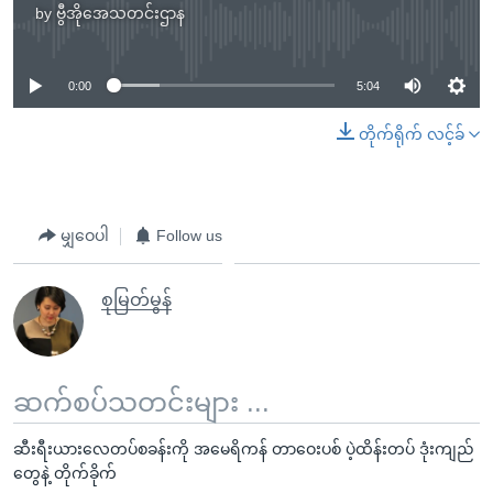
by
ဗွီအိုအေသတင်းဌာန
No media source currently available
0:00
5:04
တိုက်ရိုက် လင့်ခ်
မျှဝေပါ
Follow us
စုမြတ်မွန်
ဆက်စပ်သတင်းများ ...
ဆီးရီးယားလေတပ်စခန်းကို အမေရိကန် တာဝေးပစ် ပဲ့ထိန်းတပ် ဒုံးကျည်
တွေနဲ့ တိုက်ခိုက်