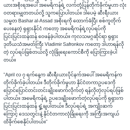
ယားအစိုးရအပေါ် အမေရိကန်ရဲ့ လက်တုံ့ပြန်တိုက်ခိုက်မှုဟာ လုံး
ဝတရားမျှတတယ်လို့ သူကပြောပါတယ်။ ဒါပေမဲ့ ဆီးရီးယား
သမ္မတ Bashar al-Assad အစိုးရကို ထောက်ခံပြီး စစ်ကူတိုက်
ပေးနေတဲ့ ရုရှားနိုင်ငံ ကတော့ အမေရိကန်ရဲ့လုပ်ရပ်ကို
ပြင်းပြင်းထန်ထန် ဝေဖန်ခဲ့ပါတယ်။ ကုလသမဂ္ဂဆိုင်ရာ ရုရှား
ဒုတိယသံအမတ်ကြီး Vladimir Safronkov ကတော့ ဒါဟာရန်လို
တဲ့ လုပ်ရပ်ဖြစ်တယ်လို့ လုံခြုံရေးကောင်စီကို ပြောကြားခဲ့ပါ
တယ်။
"April လ ၇ ရက်နေ့က ဆီးရီးယားပိုင်နက်အပေါ် အမေရိကန်က
တိုက်ခိုက်ခဲ့ပါတယ်။ ဒီတိုက်ခိုက်မှုဟာ နိုင်ငံတကာဥပဒေကို
ပြောင်ပြောင်တင်းတင်းချိုးဖောက်လိုက်တဲ့ ရန်လိုတဲ့လုပ်ရပ်ဖြစ်
ပါတယ်။ အမေရိကန်ရဲ့ ဥပဒေချိုးဖောက်တဲ့လုပ်ရပ်ကို ရုရှားက
ပြင်းပြင်းထန်ထန် ရှုံ့ချပါတယ်။ ဒီလုပ်ရပ်ရဲ့ အကျိုးဆက်
ကြောင့် ဒေသတွင်းနဲ့ နိုင်ငံတကာလုံခြုံရေးကို အကြီးအကျယ်
ထိခိုက်စေနိုင်ပါတယ်။"