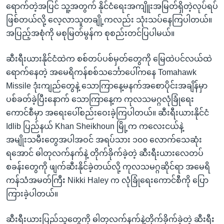
ရောက်တဲ့အပြင် သူ့အတွက် နိုင်ငံရေးအကျိူးအမြတ်ရှိတဲ့လုပ်ရပ်
ဖြစ်တယ်လို့ လေ့လာသူတချို့ကလည်း သုံးသပ်နေကြပါတယ်။
အပြည့်အစုံကို မစုမြတ်မွန်က စုစည်းတင်ပြပါမယ်။
ဆီးရီးယားနိုင်ငံထဲက စစ်တပ်ပစ်မှတ်တွေကို မြေထဲပင်လယ်ထဲ
ရောက်နေတဲ့ အမေရိကန်စစ်သင်္ဘောပေါ်ကနေ Tomahawk
Missile ဒုံးကျည်တွေနဲ့ သောကြာနေ့မနက်အစောပိုင်းအချိန်မှာ
ပစ်ခတ်ခဲ့ပြီးနောက် သောကြာနေ့က ကုလသမဂ္ဂလုံခြုံရေး
ကောင်စီမှာ အရေးပေါ်စည်းဝေးခဲ့ကြပါတယ်။ ဆီးရီးယားနိုင်ငံ
Idlib ပြည်နယ် Khan Sheikhoun မြို့က ကလေးငယ်နဲ့
အမျိုးသမီးတွေအပါအဝင် အရပ်သား ၁၀၀ လောက်သေဆုံး
ရအောင် ဓါတုလက်နက်နဲ့ တိုက်ခိုက်ခဲ့တဲ့ ဆီးရီးယားလေတပ်
စခန်းတွေကို ဖျက်ဆီးနိုင်ခဲ့တယ်လို့ ကုလသမဂ္ဂဆိုင်ရာ အမေရိ
ကန်သံအမတ်ကြီး Nikki Haley က လုံခြုံရေးကောင်စီကို ပြော
ကြားခဲ့ပါတယ်။
ဆီးရီးယားပြည်သူတွေကို ဓါတုလက်နက်နဲ့တိုက်ခိုက်ခဲ့တဲ့ ဆီးရီး