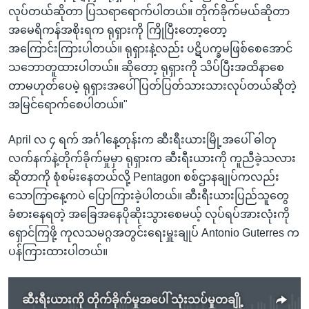
လုပ်တယ်ဆိုတာ ပြသရာရောက်ပါတယ်။ တိုက်ခိုက်မယ်ဆိုတာ
အမေရိကန်အစိုးရက ရုရှားကို ကြိုပြီးတော့တော့
အကြောင်းကြားပါတယ်။ ရုရှားနဲ့လည်း ပဋိပက္ခမဖြစ်စေအောင်
သဘောတူထားပါတယ်။ ဆိုတော့ ရုရှားကို သိပ်ပြီးအထိနာစေ
တာမဟုတ်ပေမဲ့ ရုရှားအပေါ် ပြတ်ပြတ်သားသားလုပ်တယ်ဆိုတဲ့
အမြင်ရောက်စေပါတယ်။"
April လ ၄ ရက် အင်္ဂါနေ့တုန်းက ဆီးရီးယားမြို့အပေါ် ဓါတု
လက်နက်နဲ့တိုက်ခိုက်မှုမှာ ရုရှားက ဆီးရီးယားကို ကူညီခဲ့သလား
ဆိုတာကို စုံစမ်းနေတယ်လို့ Pentagon စစ်ဌာနချုပ်ကလည်း
သောကြာနေ့ကပဲ ပြောကြားခဲ့ပါတယ်။ ဆီးရီးယားပြည်သူတွေ
ခံစားနေရတဲ့ အခြေအနေပိုဆိုးသွားစေမယ့် လုပ်ရပ်အားလုံးကို
ရှောင်ကြဖို့ ကုလသမဂ္ဂအတွင်းရေးမှူးချုပ် Antonio Guterres က
ပန်ကြားထားပါတယ်။
ဆီးရီးယားကို တိုက်ခိုက်မှုအပေါ် သုံးသပ်မှုတချို့