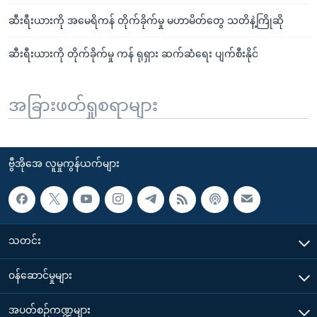
ဆီးရီးယားကို အမေရိကန် တိုက်ခိုက်မှု မဟာမိတ်တွေ သတိနဲ့ကြိုဆို
ဆီးရီးယားကို တိုက်ခိုက်မှု ကန် ရုရှား ဆက်ဆံရေး ပျက်စီးနိုင်
အခြားဖတ်ရှုစရာများ
ဗွီအိုအေ လူမှုကွန်ယက်များ
သတင်း
၀န်ဆောင်မှုများ
အပတ်စဉ်ကဏ္ဍများ