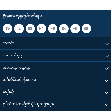
ဗွီအိုအေ လူမှုကွန်ယက်များ
သတင်း
၀န်ဆောင်မှုများ
အပတ်စဉ်ကဏ္ဍများ
အင်္ဂလိပ်သင်ခန်းစာများ
ရေဒီယို
ရုပ်သံအစီအစဉ်နှင့် ဗွီဒီယိုကဏ္ဍများ