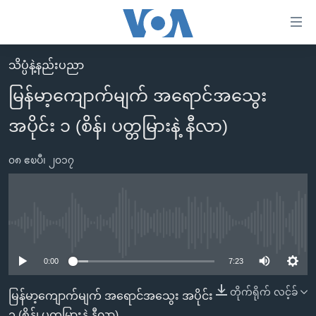
သုံး
ရ
လွယ်ကူ
သိပ္ပံနဲ့နည်းပညာ
မူလစာမျက်နှာ
စေ
မြန်မာ့ကျောက်မျက် အရောင်အသွေး
မြန်မာ
သည့်
အပိုင်း ၁ (စိန်၊ ပတ္တမြားနဲ့ နီလာ)
ကမ္ဘာ့သတင်းများ
Link
ဗွီဒီယို
နိုင်ငံတကာ
များ
၀၈ ဧၿပီ၊ ၂၀၁၇
သတင်းလွတ်လပ်ခွင့်
အမေရိကန်
ပင်မ
ရပ်ဝန်းတခု လမ်းတခု အလွန်
တရုတ်
အကြောင်းအရာ
သို့
အင်္ဂလိပ်စာလေ့လာမယ်
အစ္စရေး-ပါလက်စတိုင်း
No media source currently available
ကျော်
အပတ်စဉ်ကဏ္ဍများ
အမေရိကန်သုံးအီဒီယံ
ကြည့်
0:00
7:23
ရေဒီယိုနှင့်ရုပ်သံ အချက်အလက်များ
မကြေးမုံရဲ့ အင်္ဂလိပ်စာ
ရေဒီယို
ရန်
တိုက်ရိုက် လင့်ခ်
မြန်မာ့ကျောက်မျက် အရောင်အသွေး အပိုင်း
ပင်မ
ရေဒီယို/တီဗွီအစီအစဉ်
ရုပ်ရှင်ထဲက အင်္ဂလိပ်စာ
တီဗွီ
၁ (စိန်၊ ပတ္တမြားနဲ့ နီလာ)