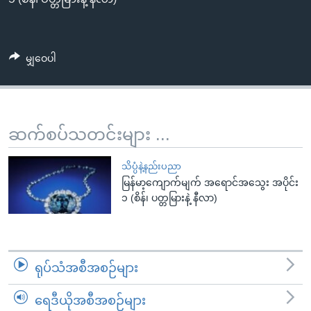
အ
သုတပဒေသာ အင်္ဂလိပ်စာ
ညွန်း
Learning English
စာမျက်နှာ
မျှဝေပါ
သို့
ဗွီအိုအေ လူမှုကွန်ယက်များ
ကျော်
ကြည့်
ရန်
ဘာသာစကားများ
ဆက်စပ်သတင်းများ ...
ရှာဖွေ
ရန်
သိပ္ပံနဲ့နည်းပညာ
နေရာ
မြန်မာ့ကျောက်မျက် အရောင်အသွေး အပိုင်း
သို့
၁ (စိန်၊ ပတ္တမြားနဲ့ နီလာ)
ကျော်
ရန်
ရုပ်သံအစီအစဉ်များ
ရေဒီယိုအစီအစဉ်များ