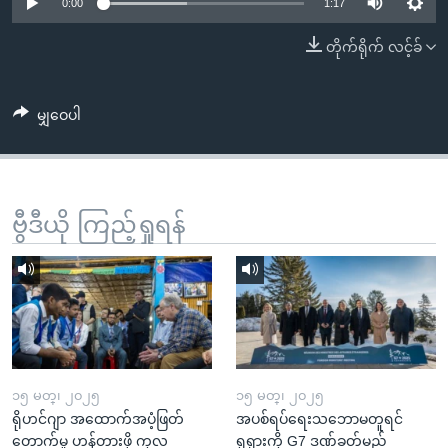
အ
0:00
1:17
သုတပဒေသာ အင်္ဂလိပ်စာ
ညွန်း
Learning English
တိုက်ရိုက် လင့်ခ်
စာမျက်နှာ
သို့
ဗွီအိုအေ လူမှုကွန်ယက်များ
ကျော်
မျှဝေပါ
ကြည့်
ရန်
ဘာသာစကားများ
ရှာဖွေ
ဗွီဒီယို ကြည့်ရှုရန်
ရန်
နေရာ
သို့
ကျော်
ရန်
၁၅ မတ္၊ ၂၀၂၅
၁၅ မတ္၊ ၂၀၂၅
ရိုဟင်ဂျာ အထောက်အပံ့ဖြတ်
အပစ်ရပ်ရေးသဘောမတူရင်
တောက်မှု ဟန့်တားဖို့ ကုလ
ရုရှားကို G7 ဒဏ်ခတ်မည်