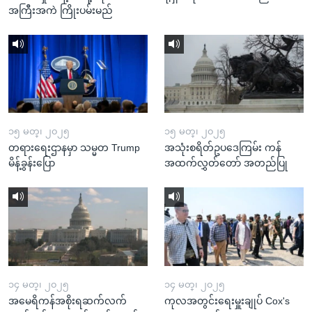
အကြီးအကဲ ကြိုးပမ်းမည်
၁၅ မတ္၊ ၂၀၂၅
၁၅ မတ္၊ ၂၀၂၅
တရားရေးဌာနမှာ သမ္မတ Trump
အသုံးစရိတ်ဥပဒေကြမ်း ကန်
မိန့်ခွန်းပြော
အထက်လွှတ်တော် အတည်ပြု
၁၄ မတ္၊ ၂၀၂၅
၁၄ မတ္၊ ၂၀၂၅
အမေရိကန်အစိုးရဆက်လက်
ကုလအတွင်းရေးမှူးချုပ် Cox's