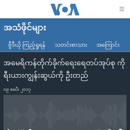
သုံး
ရ
လွယ်ကူ
အသံဖိုင်များ
မူလစာမျက်နှာ
စေ
မြန်မာ
ဗွီဒီယို ကြည့်ရှုရန်
သတင်းစာသား
အကြောင်း
သည့်
ကမ္ဘာ့သတင်းများ
Link
အမေရိကန်တိုက်ခိုက်ရေးရေတပ်အုပ်စု ကို
ဗွီဒီယို
နိုင်ငံတကာ
များ
သတင်းလွတ်လပ်ခွင့်
အမေရိကန်
ရီးယားကျွန်းဆွယ်ကို ဦးတည်
ပင်မ
ရပ်ဝန်းတခု လမ်းတခု အလွန်
တရုတ်
အကြောင်းအရာ
၀၉ ဧၿပီ၊ ၂၀၁၇
သို့
အင်္ဂလိပ်စာလေ့လာမယ်
အစ္စရေး-ပါလက်စတိုင်း
ကျော်
အပတ်စဉ်ကဏ္ဍများ
အမေရိကန်သုံးအီဒီယံ
ကြည့်
ရေဒီယိုနှင့်ရုပ်သံ အချက်အလက်များ
မကြေးမုံရဲ့ အင်္ဂလိပ်စာ
ရေဒီယို
ရန်
No media source currently available
ပင်မ
ရေဒီယို/တီဗွီအစီအစဉ်
ရုပ်ရှင်ထဲက အင်္ဂလိပ်စာ
တီဗွီ