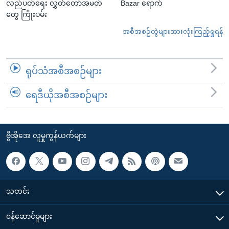
လည်ပတ်ရေး လွှတ်တော်အမတ်
Bazar ရောက်
တွေ ကြိုးပမ်း
အစီအစဉ်တွဲများအားလုံးကြည့်ရှုရန်
ရုပ်သံအစီအစဉ်များ
ရေဒီယိုအစီအစဉ်များ
ဗွီအိုအေ လူမှုကွန်ယက်များ
သတင်း
၀န်ဆောင်မှုများ