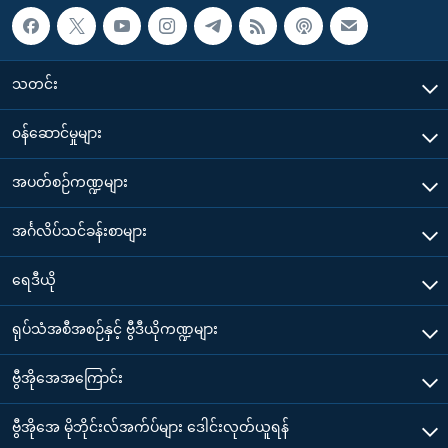
သတင်း
၀န်ဆောင်မှုများ
အပတ်စဉ်ကဏ္ဍများ
အင်္ဂလိပ်သင်ခန်းစာများ
ရေဒီယို
ရုပ်သံအစီအစဉ်နှင့် ဗွီဒီယိုကဏ္ဍများ
ဗွီအိုအေအကြောင်း
ဗွီအိုအေ မိုဘိုင်းလ်အက်ပ်များ ဒေါင်းလုတ်ယူရန်