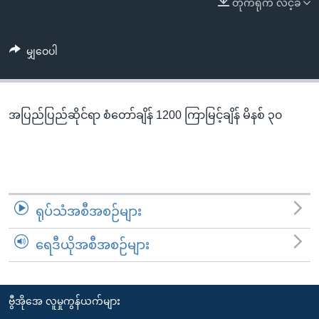
တိုက်ရိုက် လင့်ခ်
အ
သုတပဒေသာ အင်္ဂလိပ်စာ
ညွန်း
Learning English
စာမျက်နှာ
မျှဝေပါ
သို့
ဗွီအိုအေ လူမှုကွန်ယက်များ
ကျော်
ကြည့်
အပြည်ပြည်ဆိုင်ရာ စံတော်ချိန် 1200 ကြာမြင့်ချိန် မိနစ် ၃၀
ရန်
ဘာသာစကားများ
ရှာဖွေ
ရန်
နေရာ
သို့
ရုပ်သံအစီအစဉ်များ
ကျော်
ရန်
ရေဒီယိုအစီအစဉ်များ
ဗွီအိုအေ လူမှုကွန်ယက်များ