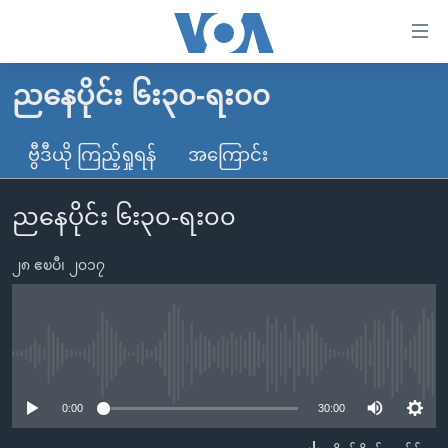
သုံး
ရ
လွယ်ကူ
ညနေပိုင်း ၆း၃၀-ရး၀၀
မူလစာမျက်နှာ
စေ
မြန်မာ
ဗွီဒီယို ကြည့်ရှုရန်
အကြောင်း
သည့်
ကမ္ဘာ့သတင်းများ
Link
ညနေပိုင်း ၆း၃၀-ရး၀၀
ဗွီဒီယို
နိုင်ငံတကာ
များ
သတင်းလွတ်လပ်ခွင့်
အမေရိကန်
ပင်မ
၂၈ ဧၿပီ၊ ၂၀၁၇
ရပ်ဝန်းတခု လမ်းတခု အလွန်
တရုတ်
အကြောင်းအရာ
သို့
အင်္ဂလိပ်စာလေ့လာမယ်
အစ္စရေး-ပါလက်စတိုင်း
ကျော်
အပတ်စဉ်ကဏ္ဍများ
အမေရိကန်သုံးအီဒီယံ
No media source currently available
ကြည့်
ရေဒီယိုနှင့်ရုပ်သံ အချက်အလက်များ
မကြေးမုံရဲ့ အင်္ဂလိပ်စာ
ရေဒီယို
ရန်
0:00
30:00
ပင်မ
ရေဒီယို/တီဗွီအစီအစဉ်
ရုပ်ရှင်ထဲက အင်္ဂလိပ်စာ
တီဗွီ