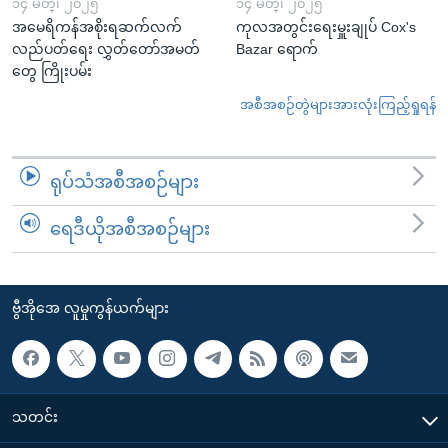
၁၄ မတ္၊ ၂၀၂၅
၁၄ မတ္၊ ၂၀၂၅
အမေရိကန်အစိုးရဆက်လက်
ကုလအတွင်းရေးမှူးချုပ် Cox's
လည်ပတ်ရေး လွှတ်တော်အမတ်
Bazar ရောက်
တွေ ကြိုးပမ်း
အစီအစဉ်တွဲများအားလုံးကြည့်ရှုရန်
ရုပ်သံအစီအစဉ်များ
ရေဒီယိုအစီအစဉ်များ
ဗွီအိုအေ လူမှုကွန်ယက်များ
သတင်း