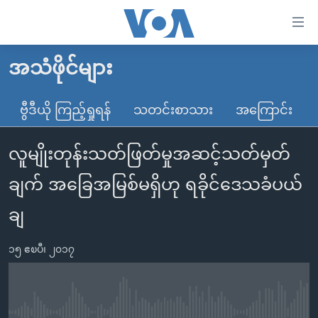
သုံး
ရ
လွယ်ကူ
အသံဖိုင်များ
မူလစာမျက်နှာ
စေ
မြန်မာ
ဗွီဒီယို ကြည့်ရှုရန်
သတင်းစာသား
အကြောင်း
သည့်
ကမ္ဘာ့သတင်းများ
Link
လူမျိုးတုန်းသတ်ဖြတ်မှုအဆင့်သတ်မှတ်
ဗွီဒီယို
နိုင်ငံတကာ
များ
သတင်းလွတ်လပ်ခွင့်
အမေရိကန်
ချက် အခြေအမြစ်မရှိဟု ရခိုင်ဒေသခံပယ်
ပင်မ
ရပ်ဝန်းတခု လမ်းတခု အလွန်
တရုတ်
အကြောင်းအရာ
ချ
သို့
အင်္ဂလိပ်စာလေ့လာမယ်
အစ္စရေး-ပါလက်စတိုင်း
ကျော်
၁၅ ဧၿပီ၊ ၂၀၁၇
အပတ်စဉ်ကဏ္ဍများ
အမေရိကန်သုံးအီဒီယံ
ကြည့်
ရေဒီယိုနှင့်ရုပ်သံ အချက်အလက်များ
မကြေးမုံရဲ့ အင်္ဂလိပ်စာ
ရေဒီယို
ရန်
ပင်မ
ရေဒီယို/တီဗွီအစီအစဉ်
ရုပ်ရှင်ထဲက အင်္ဂလိပ်စာ
တီဗွီ