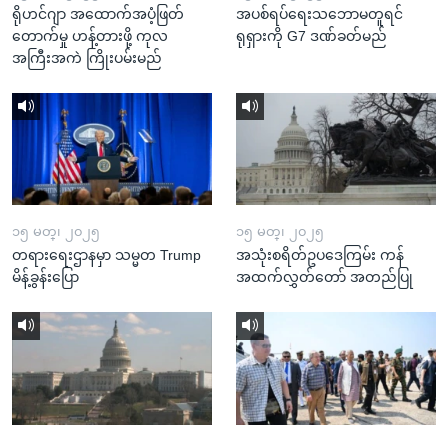
ရိုဟင်ဂျာ အထောက်အပံ့ဖြတ်
အပစ်ရပ်ရေးသဘောမတူရင်
တောက်မှု ဟန့်တားဖို့ ကုလ
ရုရှားကို G7 ဒဏ်ခတ်မည်
အကြီးအကဲ ကြိုးပမ်းမည်
၁၅ မတ္၊ ၂၀၂၅
၁၅ မတ္၊ ၂၀၂၅
တရားရေးဌာနမှာ သမ္မတ Trump
အသုံးစရိတ်ဥပဒေကြမ်း ကန်
မိန့်ခွန်းပြော
အထက်လွှတ်တော် အတည်ပြု