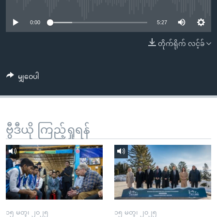
No media source currently available
အ
သုတပဒေသာ အင်္ဂလိပ်စာ
ညွန်း
Learning English
0:00
5:27
စာမျက်နှာ
သို့
ဗွီအိုအေ လူမှုကွန်ယက်များ
တိုက်ရိုက် လင့်ခ်
ကျော်
ကြည့်
မျှဝေပါ
ရန်
ဘာသာစကားများ
ရှာဖွေ
ရန်
နေရာ
ဗွီဒီယို ကြည့်ရှုရန်
သို့
ကျော်
ရန်
၁၅ မတ္၊ ၂၀၂၅
၁၅ မတ္၊ ၂၀၂၅