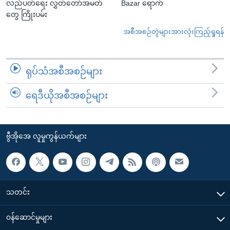
လည်ပတ်ရေး လွှတ်တော်အမတ်
Bazar ရောက်
တွေ ကြိုးပမ်း
အစီအစဉ်တွဲများအားလုံးကြည့်ရှုရန်
ရုပ်သံအစီအစဉ်များ
ရေဒီယိုအစီအစဉ်များ
ဗွီအိုအေ လူမှုကွန်ယက်များ
သတင်း
၀န်ဆောင်မှုများ