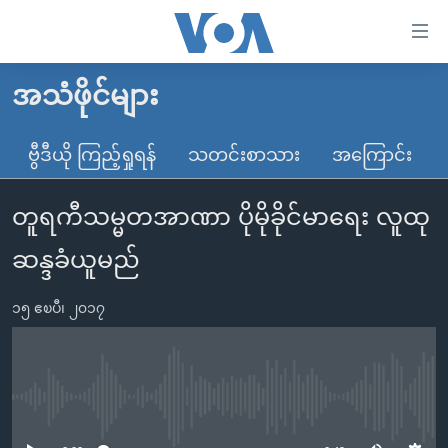
သုံး
ရ
လွယ်ကူ
အသံဖိုင်များ
မူလစာမျက်နှာ
စေ
မြန်မာ
ဗွီဒီယို ကြည့်ရှုရန်
သတင်းစာသား
အကြောင်း
သည့်
ကမ္ဘာ့သတင်းများ
Link
တူရကီသမ္မတအာဏာ ပိုမိုခိုင်မာရေး လူထု
ဗွီဒီယို
နိုင်ငံတကာ
များ
သတင်းလွတ်လပ်ခွင့်
အမေရိကန်
ဆန္ဒခံယူမည်
ပင်မ
ရပ်ဝန်းတခု လမ်းတခု အလွန်
တရုတ်
အကြောင်းအရာ
၁၅ ဧၿပီ၊ ၂၀၁၇
သို့
အင်္ဂလိပ်စာလေ့လာမယ်
အစ္စရေး-ပါလက်စတိုင်း
ကျော်
အပတ်စဉ်ကဏ္ဍများ
အမေရိကန်သုံးအီဒီယံ
ကြည့်
ရေဒီယိုနှင့်ရုပ်သံ အချက်အလက်များ
မကြေးမုံရဲ့ အင်္ဂလိပ်စာ
ရေဒီယို
ရန်
No media source currently available
ပင်မ
ရေဒီယို/တီဗွီအစီအစဉ်
ရုပ်ရှင်ထဲက အင်္ဂလိပ်စာ
တီဗွီ