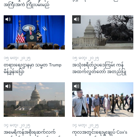
အကြီးအကဲ ကြိုးပမ်းမည်
၁၅ မတ္၊ ၂၀၂၅
၁၅ မတ္၊ ၂၀၂၅
တရားရေးဌာနမှာ သမ္မတ Trump
အသုံးစရိတ်ဥပဒေကြမ်း ကန်
မိန့်ခွန်းပြော
အထက်လွှတ်တော် အတည်ပြု
၁၄ မတ္၊ ၂၀၂၅
၁၄ မတ္၊ ၂၀၂၅
အမေရိကန်အစိုးရဆက်လက်
ကုလအတွင်းရေးမှူးချုပ် Cox's