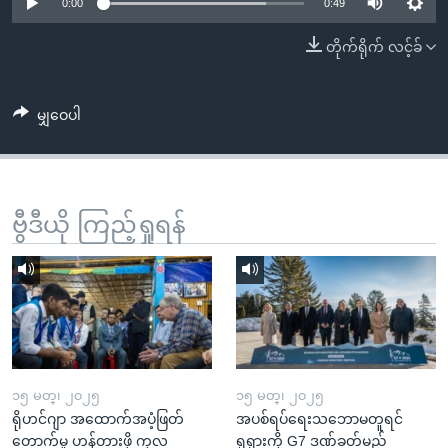
အ
0:00
0:49
သုတပဒေသာ အင်္ဂလိပ်စာ
ညွန်း
Learning English
တိုက်ရိုက် လင့်ခ်
စာမျက်နှာ
သို့
ဗွီအိုအေ လူမှုကွန်ယက်များ
ကျော်
မျှဝေပါ
ကြည့်
ရန်
ဘာသာစကားများ
ရှာဖွေ
ဗွီဒီယို ကြည့်ရှုရန်
ရန်
နေရာ
သို့
ကျော်
ရန်
၁၅ မတ္၊ ၂၀၂၅
၁၅ မတ္၊ ၂၀၂၅
ရိုဟင်ဂျာ အထောက်အပံ့ဖြတ်
အပစ်ရပ်ရေးသဘောမတူရင်
တောက်မှု ဟန့်တားဖို့ ကုလ
ရုရှားကို G7 ဒဏ်ခတ်မည်