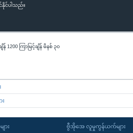
်နိုင်ပါသည်။
န် 1200 ကြာမြင့်ချိန် မိနစ် ၃၀
း
ား
ုများ
ဗွီအိုအေ လူမှုကွန်ယက်များ