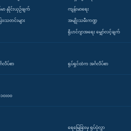
်မာ နှိုင်းယှဉ်ချက်
ကျန်းမာရေး
ပြားသတင်းများ
အမျိုးသမီးကဏ္ဍ
ရိုဟင်ဂျာအရေး မျှော်လင့်ချက်
်္ဂလိပ်စာ
ရုပ်ရှင်ထဲက အင်္ဂလိပ်စာ
၀-၁၀း၀၀
ရေမြေခြားမှ ရုပ်ပုံလွှာ