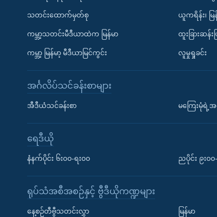
သတင်းထောက်မှတ်စု
ယူကရိန်း၊ မြန
ကမ္ဘာ့သတင်းမီဒီယာထဲက မြန်မာ
ထူးခြားဆန်း
ကမ္ဘာ့ မြန်မာ့ မီဒီယာမြင်ကွင်း
လူမှုရှုခင်း
အင်္ဂလိပ်သင်ခန်းစာများ
အီဒီယံသင်ခန်းစာ
မကြေးမုံရဲ့အင
ရေဒီယို
နံနက်ပိုင်း ၆း၀၀-ရး၀၀
ညပိုင်း ၉း၀
ရုပ်သံအစီအစဉ်နှင့် ဗွီဒီယိုကဏ္ဍများ
နေ့စဉ်တီဗွီသတင်းလွှာ
မြန်မာ