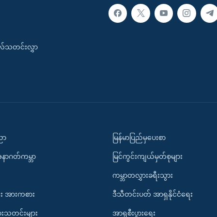
းလ်သတင်းလွှာ
ပညာ
မြန်မာပြည်မှပေးစာ
အနာဂတ်ကမ္ဘာ
မြင်ကွင်းကျယ်မှတ်စုများ
ကမ္ဘာတလွှားခရီးသွား
း အားကစား
ဒီသီတင်းပတ် အာရှနိုင်ငံရေး
ားသတင်းများ
အာရှစီးပွားရေး