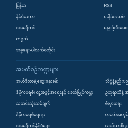
မြန်မာ
RSS
နိုင်ငံတကာ
ပေါ့ဒ်ကတ်စ်
အမေရိကန်
နေ့စဉ်အီးမေ
တရုတ်
အစ္စရေး-ပါလက်စတိုင်း
အပတ်စဉ်ကဏ္ဍများ
အယ်ဒီတာနဲ့ ဆွေးနွေးခန်း
သိပ္ပံနဲ့နည်း
ဒီမိုကရေစီ၊ လူ့အခွင့်အရေးနှင့် ခေတ်ပြိုင်ကမ္ဘာ
ဥတုရာသီနဲ့ 
သတင်းသုံးသပ်ချက်
စီးပွားရေး
ဒီမိုကရေစီရေးရာ
တပတ်အတွင်
အမေရိကန်နိုင်ငံရေး
လယ်ယာစီးပွ