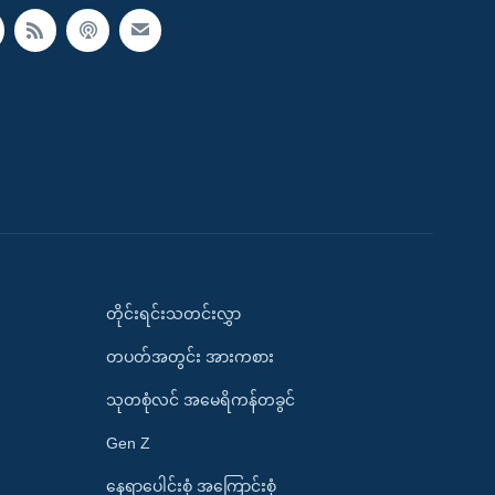
တိုင်းရင်းသတင်းလွှာ
တပတ်အတွင်း အားကစား
သုတစုံလင် အမေရိကန်တခွင်
Gen Z
နေရာပေါင်းစုံ အကြောင်းစုံ