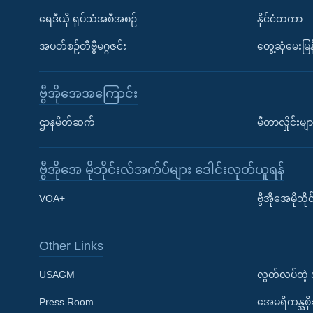
ရေဒီယို ရုပ်သံအစီအစဉ်
နိုင်ငံတကာ
အပတ်စဉ်တီဗွီမဂ္ဂဇင်း
တွေ့ဆုံမေးမြန
ဗွီအိုအေအကြောင်း
ဌာနမိတ်ဆက်
မီတာလှိုင်းမျာ
ဗွီအိုအေ မိုဘိုင်းလ်အက်ပ်များ ဒေါင်းလုတ်ယူရန်
Learning English
VOA+
ဗွီအိုအေမိုဘ
ဗွီအိုအေ လူမှုကွန်ယက်များ
Other Links
USAGM
လွတ်လပ်တဲ့
Press Room
အေမရိကန္အစိ
ဘာသာစကားများ