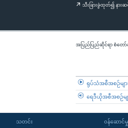
သုတပဒေသာ အင်္ဂလိပ်စာ
အ
သီးခြားခွဲထုတ်၍ နားဆင
ညွန်း
စာမျက်နှာ
သို့
ကျော်
ကြည့်
အပြည်ပြည်ဆိုင်ရာ စံတော်ချိ
ရန်
ရှာဖွေ
ရန်
နေရာ
သို့
ရုပ်သံအစီအစဉ်မျာ
ကျော်
ရန်
ရေဒီယိုအစီအစဉ်မျ
သတင်း
၀န်ဆောင်မှ