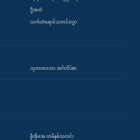
ဒို့အသံ
သက်တံရောင်သတင်းလွှာ
သုတပဒေသာ အင်္ဂလိပ်စာ
ဗွီအိုအေ တမိနစ်သတင်း