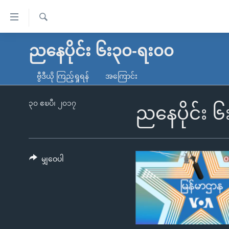
သုံး
ရ
ရှာဖွေ
လွယ်ကူ
မူလစာမျက်နှာ
ညနေပိုင်း ၆း၃၀-ရး၀၀
ရ
စေ
မြန်မာ
လာ
ဗွီဒီယို ကြည့်ရှုရန်
အကြောင်း
သည့်
ဒ်
ကမ္ဘာ့သတင်းများ
Link
ဗွီဒီယို
နိုင်ငံတကာ
၃၀ ဧၿပီ၊ ၂၀၁၇
ညနေပိုင်း 
များ
သတင်းလွတ်လပ်ခွင့်
အမေရိကန်
ပင်မ
ရပ်ဝန်းတခု လမ်းတခု အလွန်
တရုတ်
အကြောင်းအရာ
အင်္ဂလိပ်စာလေ့လာမယ်
အစ္စရေး-ပါလက်စတိုင်း
မျှဝေပါ
သို့
အပတ်စဉ်ကဏ္ဍများ
အမေရိကန်သုံးအီဒီယံ
ကျော်
ကြည့်
ရေဒီယိုနှင့်ရုပ်သံ အချက်အလက်များ
မကြေးမုံရဲ့ အင်္ဂလိပ်စာ
ရေဒီယို
ရန်
ရေဒီယို/တီဗွီအစီအစဉ်
ရုပ်ရှင်ထဲက အင်္ဂလိပ်စာ
တီဗွီ
ပင်မ