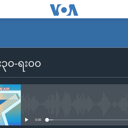
၆း၃၀-ရး၀၀
No media source currently availa
0:00