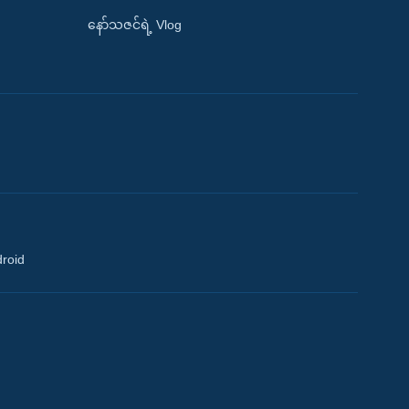
နော်သဇင်ရဲ့ Vlog
droid