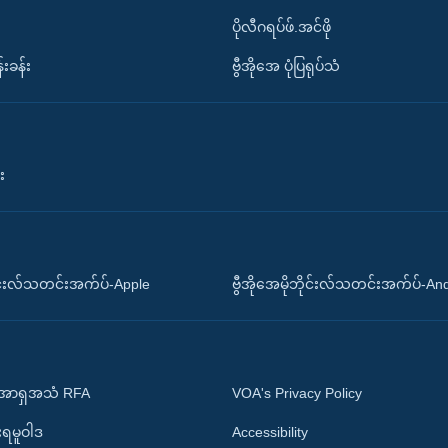
ပိုလီဂရပ်ဖ်.အင်ဖို
်းခန်း
ဗွီအိုအေ ပုံပြရုပ်သံ
း
ိုင်းလ်သတင်းအက်ပ်-Apple
ဗွီအိုအေမိုဘိုင်းလ်သတင်းအက်ပ်-An
 အာရှအသံ RFA
VOA's Privacy Policy
ုးရမူဝါဒ
Accessibility