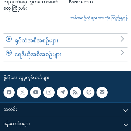
လည်ပတ်ရေး လွှတ်တော်အမတ်
Bazar ရောက်
တွေ ကြိုးပမ်း
အစီအစဉ်တွဲများအားလုံးကြည့်ရှုရန်
ရုပ်သံအစီအစဉ်များ
ရေဒီယိုအစီအစဉ်များ
ဗွီအိုအေ လူမှုကွန်ယက်များ
သတင်း
၀န်ဆောင်မှုများ