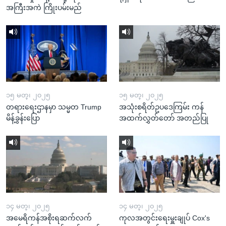
အကြီးအကဲ ကြိုးပမ်းမည်
၁၅ မတ္၊ ၂၀၂၅
၁၅ မတ္၊ ၂၀၂၅
တရားရေးဌာနမှာ သမ္မတ Trump
အသုံးစရိတ်ဥပဒေကြမ်း ကန်
မိန့်ခွန်းပြော
အထက်လွှတ်တော် အတည်ပြု
၁၄ မတ္၊ ၂၀၂၅
၁၄ မတ္၊ ၂၀၂၅
အမေရိကန်အစိုးရဆက်လက်
ကုလအတွင်းရေးမှူးချုပ် Cox's