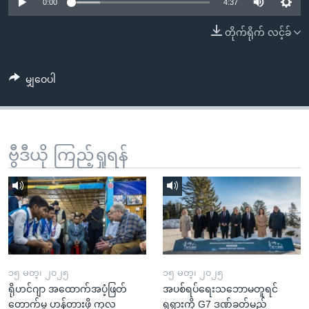
အ
0:00
4:37
သုတပဒေသာ အင်္ဂလိပ်စာ
ညွန်း
Learning English
တိုက်ရိုက် လင့်ခ်
စာမျက်နှာ
သို့
ဗွီအိုအေ လူမှုကွန်ယက်များ
ကျော်
မျှဝေပါ
ကြည့်
ရန်
ဘာသာစကားများ
ရှာဖွေ
ဗွီဒီယို ကြည့်ရှုရန်
ရန်
နေရာ
သို့
ကျော်
ရန်
၁၅ မတ္၊ ၂၀၂၅
၁၅ မတ္၊ ၂၀၂၅
ရိုဟင်ဂျာ အထောက်အပံ့ဖြတ်
အပစ်ရပ်ရေးသဘောမတူရင်
တောက်မှု ဟန့်တားဖို့ ကုလ
ရုရှားကို G7 ဒဏ်ခတ်မည်