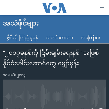
သုံး
ရ
လွယ်ကူ
အသံဖိုင်များ
မူလစာမျက်နှာ
စေ
မြန်မာ
ဗွီဒီယို ကြည့်ရှုရန်
သတင်းစာသား
အကြောင်း
သည့်
ကမ္ဘာ့သတင်းများ
Link
“၂၀၁၇ခုနှစ်ကို ငြိမ်းချမ်းရေးနှစ်” အဖြစ်
ဗွီဒီယို
နိုင်ငံတကာ
များ
သတင်းလွတ်လပ်ခွင့်
အမေရိကန်
နိုင်ငံခေါင်းဆောင်တွေ မျှော်မှန်း
ပင်မ
ရပ်ဝန်းတခု လမ်းတခု အလွန်
တရုတ်
အကြောင်းအရာ
၁၈ ဧၿပီ၊ ၂၀၁၇
သို့
အင်္ဂလိပ်စာလေ့လာမယ်
အစ္စရေး-ပါလက်စတိုင်း
ကျော်
အပတ်စဉ်ကဏ္ဍများ
အမေရိကန်သုံးအီဒီယံ
ကြည့်
ရေဒီယိုနှင့်ရုပ်သံ အချက်အလက်များ
မကြေးမုံရဲ့ အင်္ဂလိပ်စာ
ရေဒီယို
ရန်
No media source currently available
ပင်မ
ရေဒီယို/တီဗွီအစီအစဉ်
ရုပ်ရှင်ထဲက အင်္ဂလိပ်စာ
တီဗွီ