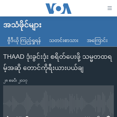
သုံး
ရ
လွယ်ကူ
အသံဖိုင်များ
မူလစာမျက်နှာ
စေ
မြန်မာ
ဗွီဒီယို ကြည့်ရှုရန်
သတင်းစာသား
အကြောင်း
သည့်
ကမ္ဘာ့သတင်းများ
Link
THAAD ဒုံးခွင်းဒုံး စရိတ်ပေးဖို့ သမ္မတထရ
ဗွီဒီယို
နိုင်ငံတကာ
များ
သတင်းလွတ်လပ်ခွင့်
အမေရိကန်
မ့်အဆို တောင်ကိုရီးယားပယ်ချ
ပင်မ
ရပ်ဝန်းတခု လမ်းတခု အလွန်
တရုတ်
အကြောင်းအရာ
၂၈ ဧၿပီ၊ ၂၀၁၇
သို့
အင်္ဂလိပ်စာလေ့လာမယ်
အစ္စရေး-ပါလက်စတိုင်း
ကျော်
အပတ်စဉ်ကဏ္ဍများ
အမေရိကန်သုံးအီဒီယံ
ကြည့်
ရေဒီယိုနှင့်ရုပ်သံ အချက်အလက်များ
မကြေးမုံရဲ့ အင်္ဂလိပ်စာ
ရေဒီယို
ရန်
No media source currently available
ပင်မ
ရေဒီယို/တီဗွီအစီအစဉ်
ရုပ်ရှင်ထဲက အင်္ဂလိပ်စာ
တီဗွီ