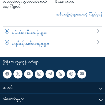
လည်ပတ်ရေး လွှတ်တော်အမတ်
Bazar ရောက်
တွေ ကြိုးပမ်း
အစီအစဉ်တွဲများအားလုံးကြည့်ရှုရန်
ရုပ်သံအစီအစဉ်များ
ရေဒီယိုအစီအစဉ်များ
ဗွီအိုအေ လူမှုကွန်ယက်များ
သတင်း
၀န်ဆောင်မှုများ