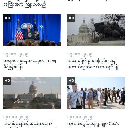
အကြီးအကဲ ကြိုးပမ်းမည်
၁၅ မတ္၊ ၂၀၂၅
၁၅ မတ္၊ ၂၀၂၅
တရားရေးဌာနမှာ သမ္မတ Trump
အသုံးစရိတ်ဥပဒေကြမ်း ကန်
မိန့်ခွန်းပြော
အထက်လွှတ်တော် အတည်ပြု
၁၄ မတ္၊ ၂၀၂၅
၁၄ မတ္၊ ၂၀၂၅
အမေရိကန်အစိုးရဆက်လက်
ကုလအတွင်းရေးမှူးချုပ် Cox's