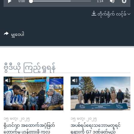
အ
0:00
1:14
သုတပဒေသာ အင်္ဂလိပ်စာ
ညွန်း
Learning English
တိုက်ရိုက် လင့်ခ်
စာမျက်နှာ
သို့
ဗွီအိုအေ လူမှုကွန်ယက်များ
ကျော်
မျှဝေပါ
ကြည့်
ရန်
ဘာသာစကားများ
ရှာဖွေ
ဗွီဒီယို ကြည့်ရှုရန်
ရန်
နေရာ
သို့
ကျော်
ရန်
၁၅ မတ္၊ ၂၀၂၅
၁၅ မတ္၊ ၂၀၂၅
ရိုဟင်ဂျာ အထောက်အပံ့ဖြတ်
အပစ်ရပ်ရေးသဘောမတူရင်
တောက်မှု ဟန့်တားဖို့ ကုလ
ရုရှားကို G7 ဒဏ်ခတ်မည်