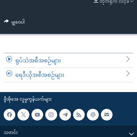
တိုက်ရိုက် လင့်ခ်
အ
သုတပဒေသာ အင်္ဂလိပ်စာ
ညွန်း
Learning English
စာမျက်နှာ
မျှဝေပါ
သို့
ဗွီအိုအေ လူမှုကွန်ယက်များ
ကျော်
ကြည့်
ရန်
ဘာသာစကားများ
ရှာဖွေ
ရုပ်သံအစီအစဉ်များ
ရန်
ရေဒီယိုအစီအစဉ်များ
နေရာ
သို့
ကျော်
ဗွီအိုအေ လူမှုကွန်ယက်များ
ရန်
သတင်း