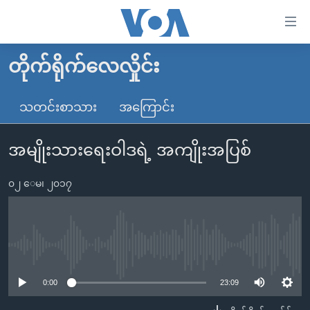
သုံး
ရ
လွယ်ကူ
တိုက်ရိုက်လေလှိုင်း
မူလစာမျက်နှာ
စေ
မြန်မာ
သတင်းစာသား
အကြောင်း
သည့်
ကမ္ဘာ့သတင်းများ
Link
အမျိုးသားရေးဝါဒရဲ့ အကျိုးအပြစ်
ဗွီဒီယို
နိုင်ငံတကာ
များ
သတင်းလွတ်လပ်ခွင့်
အမေရိကန်
ပင်မ
၀၂ ေမ၊ ၂၀၁၇
ရပ်ဝန်းတခု လမ်းတခု အလွန်
တရုတ်
အကြောင်းအရာ
သို့
အင်္ဂလိပ်စာလေ့လာမယ်
အစ္စရေး-ပါလက်စတိုင်း
ကျော်
အပတ်စဉ်ကဏ္ဍများ
အမေရိကန်သုံးအီဒီယံ
No media source currently available
ကြည့်
ရေဒီယိုနှင့်ရုပ်သံ အချက်အလက်များ
မကြေးမုံရဲ့ အင်္ဂလိပ်စာ
ရေဒီယို
ရန်
0:00
23:09
ပင်မ
ရေဒီယို/တီဗွီအစီအစဉ်
ရုပ်ရှင်ထဲက အင်္ဂလိပ်စာ
တီဗွီ