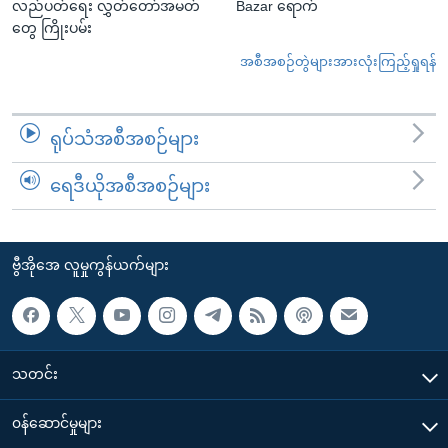
လည်ပတ်ရေး လွှတ်တော်အမတ်
Bazar ရောက်
တွေ ကြိုးပမ်း
အစီအစဉ်တွဲများအားလုံးကြည့်ရှုရန်
ရုပ်သံအစီအစဉ်များ
ရေဒီယိုအစီအစဉ်များ
ဗွီအိုအေ လူမှုကွန်ယက်များ
သတင်း
၀န်ဆောင်မှုများ