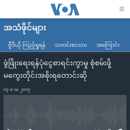
သုံး
ရ
လွယ်ကူ
အသံဖိုင်များ
မူလစာမျက်နှာ
စေ
မြန်မာ
ဗွီဒီယို ကြည့်ရှုရန်
သတင်းစာသား
အကြောင်း
သည့်
ကမ္ဘာ့သတင်းများ
Link
ဖွံဖြိုးရေးရန်ပုံငွေစာရင်းကွာမှု စုံစမ်းဖို့
ဗွီဒီယို
နိုင်ငံတကာ
များ
သတင်းလွတ်လပ်ခွင့်
အမေရိကန်
မကွေးတိုင်းအစိုးရတောင်းဆို
ပင်မ
ရပ်ဝန်းတခု လမ်းတခု အလွန်
တရုတ်
အကြောင်းအရာ
၀၃ ေမ၊ ၂၀၁၇
သို့
အင်္ဂလိပ်စာလေ့လာမယ်
အစ္စရေး-ပါလက်စတိုင်း
ကျော်
အပတ်စဉ်ကဏ္ဍများ
အမေရိကန်သုံးအီဒီယံ
ကြည့်
ရေဒီယိုနှင့်ရုပ်သံ အချက်အလက်များ
မကြေးမုံရဲ့ အင်္ဂလိပ်စာ
ရေဒီယို
ရန်
No media source currently available
ပင်မ
ရေဒီယို/တီဗွီအစီအစဉ်
ရုပ်ရှင်ထဲက အင်္ဂလိပ်စာ
တီဗွီ