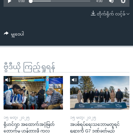
အ
0:00
4:00
သုတပဒေသာ အင်္ဂလိပ်စာ
ညွန်း
Learning English
တိုက်ရိုက် လင့်ခ်
စာမျက်နှာ
သို့
ဗွီအိုအေ လူမှုကွန်ယက်များ
ကျော်
မျှဝေပါ
ကြည့်
ရန်
ဘာသာစကားများ
ရှာဖွေ
ဗွီဒီယို ကြည့်ရှုရန်
ရန်
နေရာ
သို့
ကျော်
ရန်
၁၅ မတ္၊ ၂၀၂၅
၁၅ မတ္၊ ၂၀၂၅
ရိုဟင်ဂျာ အထောက်အပံ့ဖြတ်
အပစ်ရပ်ရေးသဘောမတူရင်
တောက်မှု ဟန့်တားဖို့ ကုလ
ရုရှားကို G7 ဒဏ်ခတ်မည်