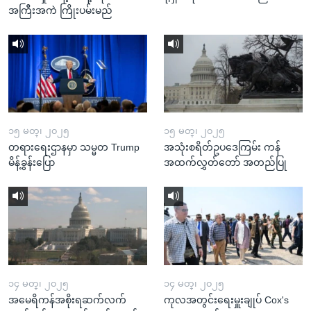
အကြီးအကဲ ကြိုးပမ်းမည်
၁၅ မတ္၊ ၂၀၂၅
၁၅ မတ္၊ ၂၀၂၅
တရားရေးဌာနမှာ သမ္မတ Trump
အသုံးစရိတ်ဥပဒေကြမ်း ကန်
မိန့်ခွန်းပြော
အထက်လွှတ်တော် အတည်ပြု
၁၄ မတ္၊ ၂၀၂၅
၁၄ မတ္၊ ၂၀၂၅
အမေရိကန်အစိုးရဆက်လက်
ကုလအတွင်းရေးမှူးချုပ် Cox's