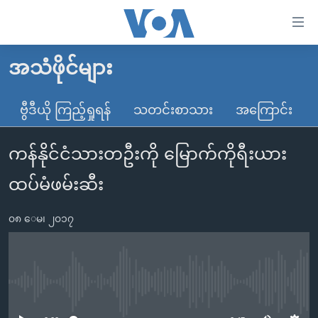
သုံး
ရ
လွယ်ကူ
အသံဖိုင်များ
မူလစာမျက်နှာ
စေ
မြန်မာ
ဗွီဒီယို ကြည့်ရှုရန်
သတင်းစာသား
အကြောင်း
သည့်
ကမ္ဘာ့သတင်းများ
Link
ကန်နိုင်ငံသားတဦးကို မြောက်ကိုရီးယား
ဗွီဒီယို
နိုင်ငံတကာ
များ
သတင်းလွတ်လပ်ခွင့်
အမေရိကန်
ထပ်မံဖမ်းဆီး
ပင်မ
ရပ်ဝန်းတခု လမ်းတခု အလွန်
တရုတ်
အကြောင်းအရာ
၀၈ ေမ၊ ၂၀၁၇
သို့
အင်္ဂလိပ်စာလေ့လာမယ်
အစ္စရေး-ပါလက်စတိုင်း
ကျော်
အပတ်စဉ်ကဏ္ဍများ
အမေရိကန်သုံးအီဒီယံ
ကြည့်
ရေဒီယိုနှင့်ရုပ်သံ အချက်အလက်များ
မကြေးမုံရဲ့ အင်္ဂလိပ်စာ
ရေဒီယို
ရန်
No media source currently available
ပင်မ
ရေဒီယို/တီဗွီအစီအစဉ်
ရုပ်ရှင်ထဲက အင်္ဂလိပ်စာ
တီဗွီ