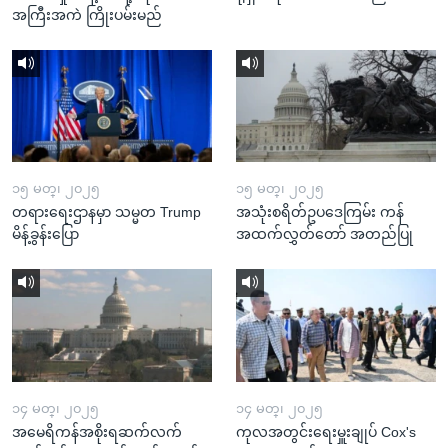
အကြီးအကဲ ကြိုးပမ်းမည်
၁၅ မတ္၊ ၂၀၂၅
၁၅ မတ္၊ ၂၀၂၅
တရားရေးဌာနမှာ သမ္မတ Trump
အသုံးစရိတ်ဥပဒေကြမ်း ကန်
မိန့်ခွန်းပြော
အထက်လွှတ်တော် အတည်ပြု
၁၄ မတ္၊ ၂၀၂၅
၁၄ မတ္၊ ၂၀၂၅
အမေရိကန်အစိုးရဆက်လက်
ကုလအတွင်းရေးမှူးချုပ် Cox's