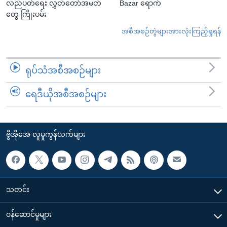
လည်ပတ်ရေး လွှတ်တော်အမတ်
Bazar ရောက်
တွေ ကြိုးပမ်း
အစီအစဉ်တွဲများအားလုံးကြည့်ရှုရန်
ရုပ်သံအစီအစဉ်များ
ရေဒီယိုအစီအစဉ်များ
ဗွီအိုအေ လူမှုကွန်ယက်များ
သတင်း
၀န်ဆောင်မှုများ