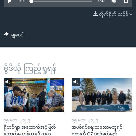
အ
0:00
0:47
သုတပဒေသာ အင်္ဂလိပ်စာ
ညွန်း
Learning English
တိုက်ရိုက် လင့်ခ်
စာမျက်နှာ
သို့
ဗွီအိုအေ လူမှုကွန်ယက်များ
ကျော်
မျှဝေပါ
ကြည့်
ရန်
ဘာသာစကားများ
ရှာဖွေ
ဗွီဒီယို ကြည့်ရှုရန်
ရန်
နေရာ
သို့
ကျော်
ရန်
၁၅ မတ္၊ ၂၀၂၅
၁၅ မတ္၊ ၂၀၂၅
ရိုဟင်ဂျာ အထောက်အပံ့ဖြတ်
အပစ်ရပ်ရေးသဘောမတူရင်
တောက်မှု ဟန့်တားဖို့ ကုလ
ရုရှားကို G7 ဒဏ်ခတ်မည်