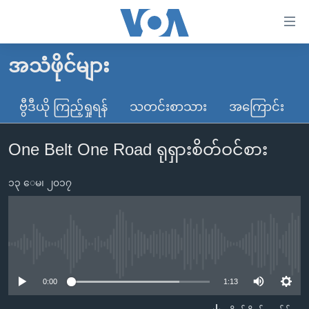
သုံး
ရ
လွယ်ကူ
အသံဖိုင်များ
မူလစာမျက်နှာ
စေ
မြန်မာ
ဗွီဒီယို ကြည့်ရှုရန်
သတင်းစာသား
အကြောင်း
သည့်
ကမ္ဘာ့သတင်းများ
Link
One Belt One Road ရုရှားစိတ်ဝင်စား
ဗွီဒီယို
နိုင်ငံတကာ
များ
သတင်းလွတ်လပ်ခွင့်
အမေရိကန်
ပင်မ
၁၃ ေမ၊ ၂၀၁၇
ရပ်ဝန်းတခု လမ်းတခု အလွန်
တရုတ်
အကြောင်းအရာ
သို့
အင်္ဂလိပ်စာလေ့လာမယ်
အစ္စရေး-ပါလက်စတိုင်း
ကျော်
အပတ်စဉ်ကဏ္ဍများ
အမေရိကန်သုံးအီဒီယံ
No media source currently available
ကြည့်
ရေဒီယိုနှင့်ရုပ်သံ အချက်အလက်များ
မကြေးမုံရဲ့ အင်္ဂလိပ်စာ
ရေဒီယို
ရန်
0:00
1:13
ပင်မ
ရေဒီယို/တီဗွီအစီအစဉ်
ရုပ်ရှင်ထဲက အင်္ဂလိပ်စာ
တီဗွီ