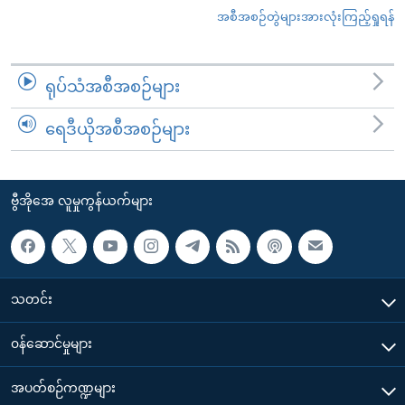
အစီအစဉ်တွဲများအားလုံးကြည့်ရှုရန်
ရုပ်သံအစီအစဉ်များ
ရေဒီယိုအစီအစဉ်များ
ဗွီအိုအေ လူမှုကွန်ယက်များ
သတင်း
၀န်ဆောင်မှုများ
အပတ်စဉ်ကဏ္ဍများ