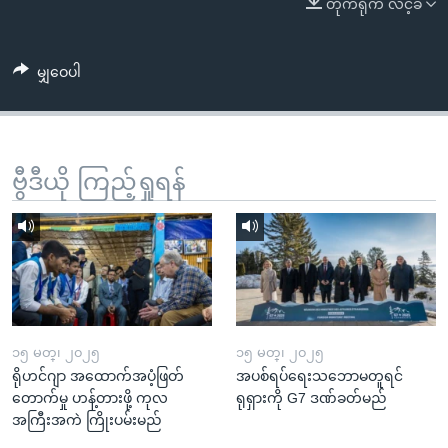
တိုက်ရိုက် လင့်ခ်
အ
သုတပဒေသာ အင်္ဂလိပ်စာ
ညွန်း
Learning English
စာမျက်နှာ
မျှဝေပါ
သို့
ဗွီအိုအေ လူမှုကွန်ယက်များ
ကျော်
ကြည့်
ရန်
ဗွီဒီယို ကြည့်ရှုရန်
ဘာသာစကားများ
ရှာဖွေ
ရန်
နေရာ
သို့
ကျော်
ရန်
၁၅ မတ္၊ ၂၀၂၅
၁၅ မတ္၊ ၂၀၂၅
ရိုဟင်ဂျာ အထောက်အပံ့ဖြတ်
အပစ်ရပ်ရေးသဘောမတူရင်
တောက်မှု ဟန့်တားဖို့ ကုလ
ရုရှားကို G7 ဒဏ်ခတ်မည်
အကြီးအကဲ ကြိုးပမ်းမည်