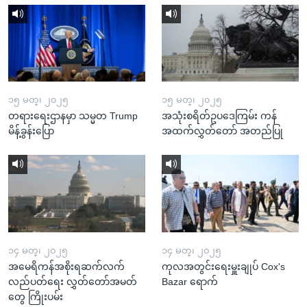
၁၅ မတ္၊ ၂၀၂၅
၁၅ မတ္၊ ၂၀၂၅
တရားရေးဌာနမှာ သမ္မတ Trump
အသုံးစရိတ်ဥပဒေကြမ်း ကန်
မိန့်ခွန်းပြော
အထက်လွှတ်တော် အတည်ပြု
၁၄ မတ္၊ ၂၀၂၅
၁၄ မတ္၊ ၂၀၂၅
အမေရိကန်အစိုးရဆက်လက်
ကုလအတွင်းရေးမှူးချုပ် Cox's
လည်ပတ်ရေး လွှတ်တော်အမတ်
Bazar ရောက်
တွေ ကြိုးပမ်း