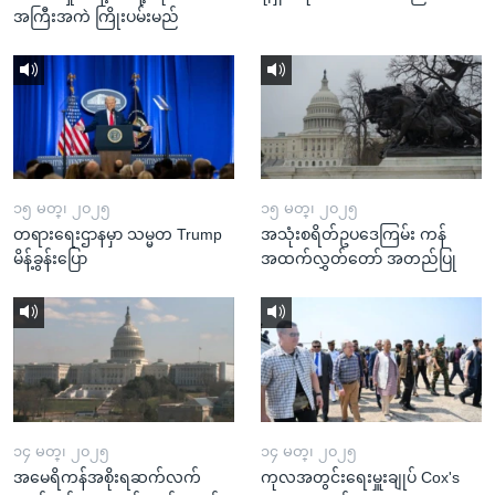
အကြီးအကဲ ကြိုးပမ်းမည်
၁၅ မတ္၊ ၂၀၂၅
၁၅ မတ္၊ ၂၀၂၅
တရားရေးဌာနမှာ သမ္မတ Trump
အသုံးစရိတ်ဥပဒေကြမ်း ကန်
မိန့်ခွန်းပြော
အထက်လွှတ်တော် အတည်ပြု
၁၄ မတ္၊ ၂၀၂၅
၁၄ မတ္၊ ၂၀၂၅
အမေရိကန်အစိုးရဆက်လက်
ကုလအတွင်းရေးမှူးချုပ် Cox's