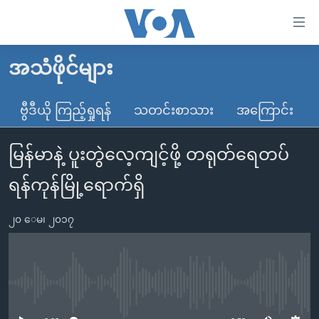
သုံး
ရ
လွယ်ကူ
အသံဖိုင်များ
မူလစာမျက်နှာ
စေ
မြန်မာ
ဗွီဒီယို ကြည့်ရှုရန်
သတင်းစာသား
အကြောင်း
သည့်
ကမ္ဘာ့သတင်းများ
Link
မြန်မာနဲ့ ပူးတွဲလေ့ကျင့်ဖို့ တရုတ်ရေတပ်
ဗွီဒီယို
နိုင်ငံတကာ
များ
သတင်းလွတ်လပ်ခွင့်
အမေရိကန်
ရန်ကုန်မြို့ရောက်ရှိ
ပင်မ
ရပ်ဝန်းတခု လမ်းတခု အလွန်
တရုတ်
အကြောင်းအရာ
၂၀ ေမ၊ ၂၀၁၇
သို့
အင်္ဂလိပ်စာလေ့လာမယ်
အစ္စရေး-ပါလက်စတိုင်း
ကျော်
အပတ်စဉ်ကဏ္ဍများ
အမေရိကန်သုံးအီဒီယံ
ကြည့်
ရေဒီယိုနှင့်ရုပ်သံ အချက်အလက်များ
မကြေးမုံရဲ့ အင်္ဂလိပ်စာ
ရေဒီယို
ရန်
No media source currently available
ပင်မ
ရေဒီယို/တီဗွီအစီအစဉ်
ရုပ်ရှင်ထဲက အင်္ဂလိပ်စာ
တီဗွီ