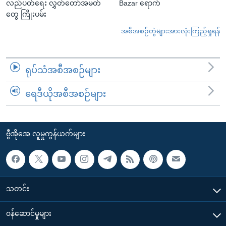
လည်ပတ်ရေး လွှတ်တော်အမတ်
Bazar ရောက်
တွေ ကြိုးပမ်း
အစီအစဉ်တွဲများအားလုံးကြည့်ရှုရန်
ရုပ်သံအစီအစဉ်များ
ရေဒီယိုအစီအစဉ်များ
ဗွီအိုအေ လူမှုကွန်ယက်များ
သတင်း
၀န်ဆောင်မှုများ