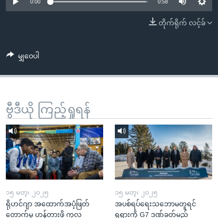
အ
0:00
0:58
သုတပဒေသာ အင်္ဂလိပ်စာ
ညွန်း
Learning English
တိုက်ရိုက် လင့်ခ်
စာမျက်နှာ
သို့
ဗွီအိုအေ လူမှုကွန်ယက်များ
ကျော်
မျှဝေပါ
ကြည့်
ရန်
ဘာသာစကားများ
ရှာဖွေ
ဗွီဒီယို ကြည့်ရှုရန်
ရန်
နေရာ
သို့
ကျော်
ရန်
၁၅ မတ္၊ ၂၀၂၅
၁၅ မတ္၊ ၂၀၂၅
ရိုဟင်ဂျာ အထောက်အပံ့ဖြတ်
အပစ်ရပ်ရေးသဘောမတူရင်
တောက်မှု ဟန့်တားဖို့ ကုလ
ရုရှားကို G7 ဒဏ်ခတ်မည်