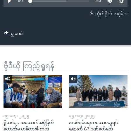
အ
0:00
0:53
သုတပဒေသာ အင်္ဂလိပ်စာ
ညွန်း
Learning English
တိုက်ရိုက် လင့်ခ်
စာမျက်နှာ
သို့
ဗွီအိုအေ လူမှုကွန်ယက်များ
ကျော်
မျှဝေပါ
ကြည့်
ရန်
ဘာသာစကားများ
ရှာဖွေ
ဗွီဒီယို ကြည့်ရှုရန်
ရန်
နေရာ
သို့
ကျော်
ရန်
၁၅ မတ္၊ ၂၀၂၅
၁၅ မတ္၊ ၂၀၂၅
ရိုဟင်ဂျာ အထောက်အပံ့ဖြတ်
အပစ်ရပ်ရေးသဘောမတူရင်
တောက်မှု ဟန့်တားဖို့ ကုလ
ရုရှားကို G7 ဒဏ်ခတ်မည်