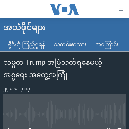
သုံး
ရ
လွယ်ကူ
အသံဖိုင်များ
မူလစာမျက်နှာ
စေ
မြန်မာ
ဗွီဒီယို ကြည့်ရှုရန်
သတင်းစာသား
အကြောင်း
သည့်
ကမ္ဘာ့သတင်းများ
Link
သမ္မတ Trump အမြဲသတိရနေမယ့်
ဗွီဒီယို
နိုင်ငံတကာ
များ
သတင်းလွတ်လပ်ခွင့်
အမေရိကန်
အစ္စရေး အတွေ့အကြုံ
ပင်မ
ရပ်ဝန်းတခု လမ်းတခု အလွန်
တရုတ်
အကြောင်းအရာ
၂၃ ေမ၊ ၂၀၁၇
သို့
အင်္ဂလိပ်စာလေ့လာမယ်
အစ္စရေး-ပါလက်စတိုင်း
ကျော်
အပတ်စဉ်ကဏ္ဍများ
အမေရိကန်သုံးအီဒီယံ
ကြည့်
ရေဒီယိုနှင့်ရုပ်သံ အချက်အလက်များ
မကြေးမုံရဲ့ အင်္ဂလိပ်စာ
ရေဒီယို
ရန်
No media source currently available
ပင်မ
ရေဒီယို/တီဗွီအစီအစဉ်
ရုပ်ရှင်ထဲက အင်္ဂလိပ်စာ
တီဗွီ