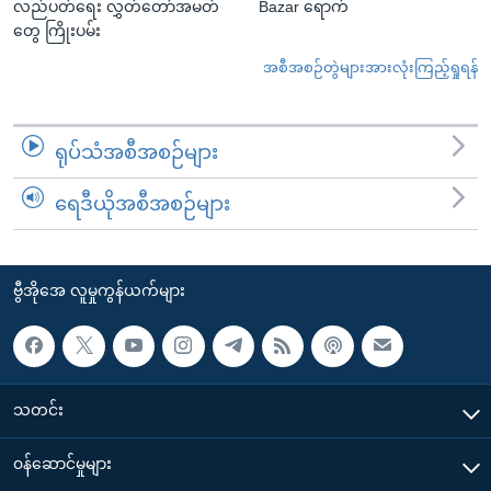
လည်ပတ်ရေး လွှတ်တော်အမတ်
Bazar ရောက်
တွေ ကြိုးပမ်း
အစီအစဉ်တွဲများအားလုံးကြည့်ရှုရန်
ရုပ်သံအစီအစဉ်များ
ရေဒီယိုအစီအစဉ်များ
ဗွီအိုအေ လူမှုကွန်ယက်များ
သတင်း
၀န်ဆောင်မှုများ