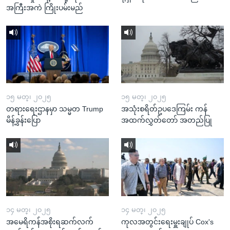
အကြီးအကဲ ကြိုးပမ်းမည်
၁၅ မတ္၊ ၂၀၂၅
၁၅ မတ္၊ ၂၀၂၅
တရားရေးဌာနမှာ သမ္မတ Trump
အသုံးစရိတ်ဥပဒေကြမ်း ကန်
မိန့်ခွန်းပြော
အထက်လွှတ်တော် အတည်ပြု
၁၄ မတ္၊ ၂၀၂၅
၁၄ မတ္၊ ၂၀၂၅
အမေရိကန်အစိုးရဆက်လက်
ကုလအတွင်းရေးမှူးချုပ် Cox's