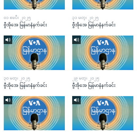
၀၁ ဧၿပီ၊ ၂၀၂၅
၃၁ မတ္၊ ၂၀၂၅
ဗွီအိုအေ မြန်မာနံနက်ခင်း
ဗွီအိုအေ မြန်မာနံနက်ခင်း
၃၀ မတ္၊ ၂၀၂၅
၂၉ မတ္၊ ၂၀၂၅
ဗွီအိုအေ မြန်မာနံနက်ခင်း
ဗွီအိုအေ မြန်မာနံနက်ခင်း