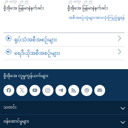
၂၈ မတ္၊ ၂၀၂၅
၂၇ မတ္၊ ၂၀၂၅
ဗွီအိုအေ မြန်မာနံနက်ခင်း
ဗွီအိုအေ မြန်မာနံနက်ခင်း
အစီအစဉ်တွဲများအားလုံးကြည့်ရှုရန်
ရုပ်သံအစီအစဉ်များ
ရေဒီယိုအစီအစဉ်များ
ဗွီအိုအေ လူမှုကွန်ယက်များ
သတင်း
၀န်ဆောင်မှုများ