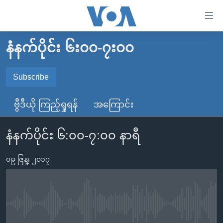
သုံး
ရ
လွယ်ကူ
နံနက်ပိုင်း ၆း၀၀-၇း၀၀
မူလစာမျက်နှာ
စေ
မြန်မာ
Subscribe
သည့်
SUBSCRIBE
ကမ္ဘာ့သတင်းများ
Link
ဗွီဒီယို ကြည့်ရှုရန်
အကြောင်း
ဗွီဒီယို
နိုင်ငံတကာ
များ
Spotify
သတင်းလွတ်လပ်ခွင့်
အမေရိကန်
ပင်မ
နံနက်ပိုင်း ၆:၀၀-၇:၀၀ နာရီ
ရပ်ဝန်းတခု လမ်းတခု အလွန်
တရုတ်
အကြောင်းအရာ
ရယူရန်
သို့
၀၉ ဇြန္၊ ၂၀၁၇
အင်္ဂလိပ်စာလေ့လာမယ်
အစ္စရေး-ပါလက်စတိုင်း
ကျော်
အပတ်စဉ်ကဏ္ဍများ
အမေရိကန်သုံးအီဒီယံ
ကြည့်
ရေဒီယိုနှင့်ရုပ်သံ အချက်အလက်များ
မကြေးမုံရဲ့ အင်္ဂလိပ်စာ
ရေဒီယို
ရန်
No media source currently available
ပင်မ
ရေဒီယို/တီဗွီအစီအစဉ်
ရုပ်ရှင်ထဲက အင်္ဂလိပ်စာ
တီဗွီ