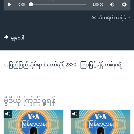
အ
0:00
1:00:00
သုတပဒေသာ အင်္ဂလိပ်စာ
ညွန်း
Learning English
တိုက်ရိုက် လင့်ခ်
စာမျက်နှာ
သို့
ဗွီအိုအေ လူမှုကွန်ယက်များ
ကျော်
မျှဝေပါ
ကြည့်
ရန်
ဘာသာစကားများ
ရှာဖွေ
အပြည်ပြည်ဆိုင်ရာ စံတော်ချိန် 2330 - ကြာမြင့်ချိန် တစ်နာရီ
ရန်
နေရာ
သို့
ကျော်
ရန်
ဗွီဒီယို ကြည့်ရှုရန်