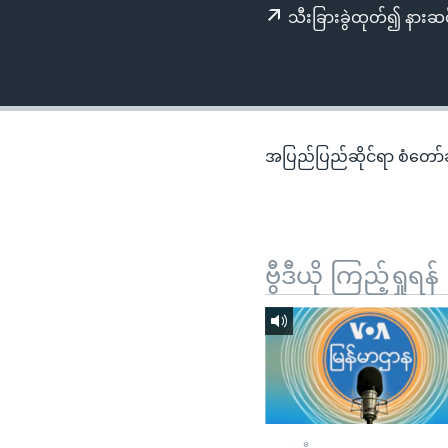
သုတပဒေသာ အင်္ဂလိပ်စာ
အ
သီးခြားခွဲထုတ်၍ နားဆင
ညွန်း
စာမျက်နှာ
သို့
ကျော်
ကြည့်
အပြည်ပြည်ဆိုင်ရာ စံတော်ချိ
ရန်
ရှာဖွေ
ရန်
နေရာ
ဗွီဒီယို ကြည့်ရှုရန်
သို့
ကျော်
ရန်