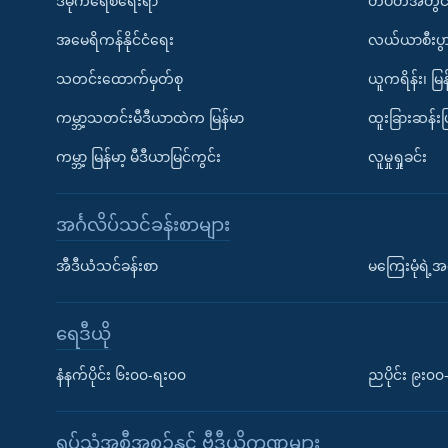
ဒီမိုကရေစီရေးရာ
တပတ်အတွင်
အမေရိကန်နိုင်ငံရေး
လယ်ယာစီးပွ
သတင်းထောက်မှတ်စု
ယူကရိန်း၊ မြန
ကမ္ဘာ့သတင်းမီဒီယာထဲက မြန်မာ
ထူးခြားဆန်း
ကမ္ဘာ့ မြန်မာ့ မီဒီယာမြင်ကွင်း
လူမှုရှုခင်း
အင်္ဂလိပ်သင်ခန်းစာများ
အီဒီယံသင်ခန်းစာ
မကြေးမုံရဲ့အင
ရေဒီယို
နံနက်ပိုင်း ၆း၀၀-ရး၀၀
ညပိုင်း ၉း၀
ရုပ်သံအစီအစဉ်နှင့် ဗွီဒီယိုကဏ္ဍများ