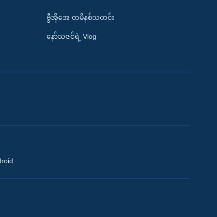
ဗွီအိုအေ တမိနစ်သတင်း
နော်သဇင်ရဲ့ Vlog
droid