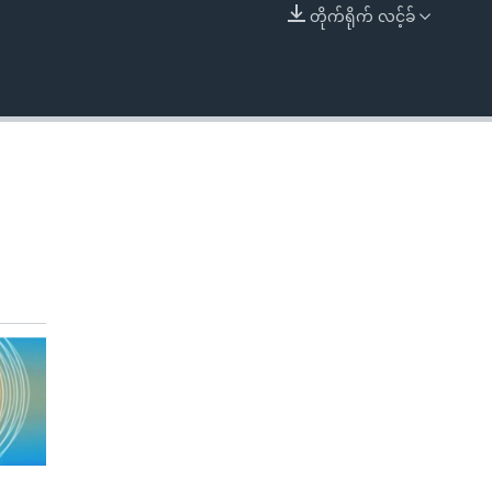
တိုက်ရိုက် လင့်ခ်
EMBED