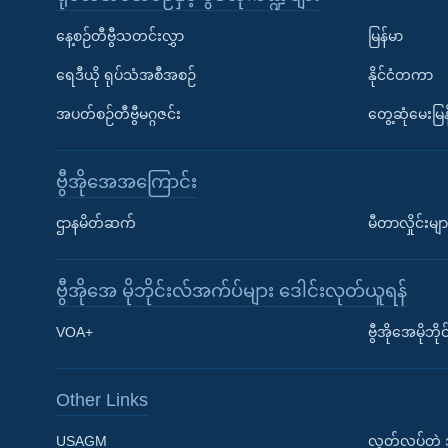
နေ့စဉ်တီဗွီသတင်းလွှာ
မြန်မာ
ရေဒီယို ရုပ်သံအစီအစဉ်
နိုင်ငံတကာ
အပတ်စဉ်တီဗွီမဂ္ဂဇင်း
တွေ့ဆုံမေးမြန
ဗွီအိုအေအကြောင်း
ဌာနမိတ်ဆက်
မီတာလှိုင်းမျာ
ဗွီအိုအေ မိုဘိုင်းလ်အက်ပ်များ ဒေါင်းလုတ်ယူရန်
Learning English
VOA+
ဗွီအိုအေမိုဘ
ဗွီအိုအေ လူမှုကွန်ယက်များ
Other Links
USAGM
လွတ်လပ်တဲ့