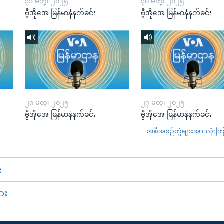
၃၁ မတ္၊ ၂၀၂၅
၃၀ မတ္၊ ၂၀၂၅
ဗွီအိုအေ မြန်မာနံနက်ခင်း
ဗွီအိုအေ မြန်မာနံနက်ခင်း
၂၈ မတ္၊ ၂၀၂၅
၂၇ မတ္၊ ၂၀၂၅
ဗွီအိုအေ မြန်မာနံနက်ခင်း
ဗွီအိုအေ မြန်မာနံနက်ခင်း
အစီအစဉ်တွဲများအားလုံးကြည့
း
ား