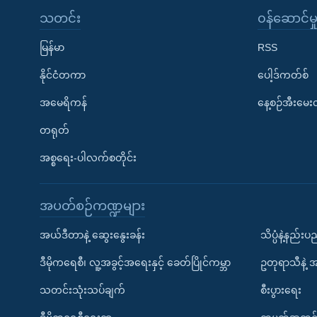
သတင်း
၀န်ဆောင်မှ
မြန်မာ
RSS
နိုင်ငံတကာ
ပေါ့ဒ်ကတ်စ်
အမေရိကန်
နေ့စဉ်အီးမေ
တရုတ်
အစ္စရေး-ပါလက်စတိုင်း
အပတ်စဉ်ကဏ္ဍများ
အယ်ဒီတာနဲ့ ဆွေးနွေးခန်း
သိပ္ပံနဲ့နည်း
ဒီမိုကရေစီ၊ လူ့အခွင့်အရေးနှင့် ခေတ်ပြိုင်ကမ္ဘာ
ဥတုရာသီနဲ့ 
သတင်းသုံးသပ်ချက်
စီးပွားရေး