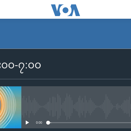
SUBSCRIBE
 ၆း၀၀-၇:၀၀
Apple Podcasts
Spotify
ရယူရန်
No media source currently availa
0:00