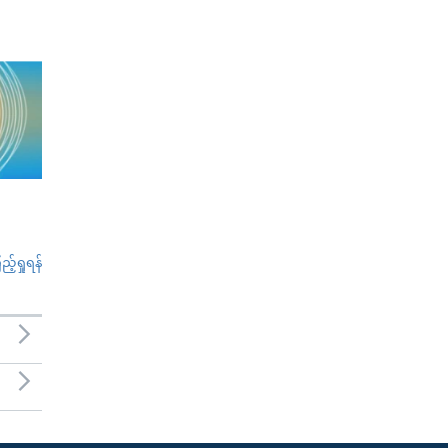
်ရှုရန်