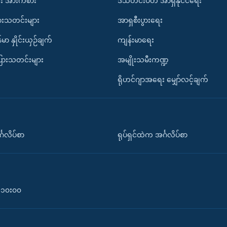
း အားကစား
ဒီသီတင်းပတ် အာရှနိုင်ငံရေး
ားသတင်းများ
အာရှစီးပွားရေး
်မာ နှိုင်းယှဉ်ချက်
ကျန်းမာရေး
ပြားသတင်းများ
အမျိုးသမီးကဏ္ဍ
ရိုဟင်ဂျာအရေး မျှော်လင့်ချက်
်္ဂလိပ်စာ
ရုပ်ရှင်ထဲက အင်္ဂလိပ်စာ
၀-၁၀း၀၀