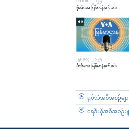
၀၁ ဧၿပီ၊ ၂၀၂၅
ဗွီအိုအေ မြန်မာနံနက်ခင်း
၂၉ မတ္၊ ၂၀၂၅
ဗွီအိုအေ မြန်မာနံနက်ခင်း
ရုပ်သံအစီအစဉ်မျာ
ရေဒီယိုအစီအစဉ်မျ