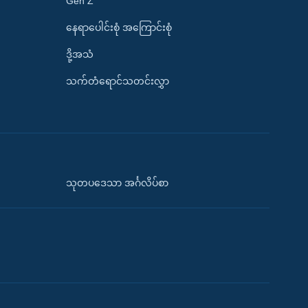
Gen Z
နေရာပေါင်းစုံ အကြောင်းစုံ
ဒို့အသံ
သက်တံရောင်သတင်းလွှာ
သုတပဒေသာ အင်္ဂလိပ်စာ