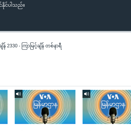
်နိုင်ပါသည်။
န် 2330 - ကြာမြင့်ချိန် တစ်နာရီ