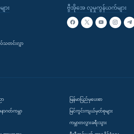
ုများ
ဗွီအိုအေ လူမှုကွန်ယက်များ
းလ်သတင်းလွှာ
ပညာ
မြန်မာပြည်မှပေးစာ
အနာဂတ်ကမ္ဘာ
မြင်ကွင်းကျယ်မှတ်စုများ
ကမ္ဘာတလွှားခရီးသွား