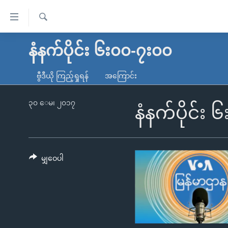
သုံး
ရ
ရှာဖွေ
လွယ်ကူ
မူလစာမျက်နှာ
နံနက်ပိုင်း ၆း၀၀-၇း၀၀
ရ
စေ
မြန်မာ
လာ
ဗွီဒီယို ကြည့်ရှုရန်
အကြောင်း
သည့်
ဒ်
ကမ္ဘာ့သတင်းများ
Link
ဗွီဒီယို
နိုင်ငံတကာ
၃၀ ေမ၊ ၂၀၁၇
နံနက်ပိုင်း
များ
သတင်းလွတ်လပ်ခွင့်
အမေရိကန်
ပင်မ
ရပ်ဝန်းတခု လမ်းတခု အလွန်
တရုတ်
အကြောင်းအရာ
အင်္ဂလိပ်စာလေ့လာမယ်
အစ္စရေး-ပါလက်စတိုင်း
မျှဝေပါ
သို့
အပတ်စဉ်ကဏ္ဍများ
အမေရိကန်သုံးအီဒီယံ
ကျော်
ကြည့်
ရေဒီယိုနှင့်ရုပ်သံ အချက်အလက်များ
မကြေးမုံရဲ့ အင်္ဂလိပ်စာ
ရေဒီယို
ရန်
ရေဒီယို/တီဗွီအစီအစဉ်
ရုပ်ရှင်ထဲက အင်္ဂလိပ်စာ
တီဗွီ
ပင်မ